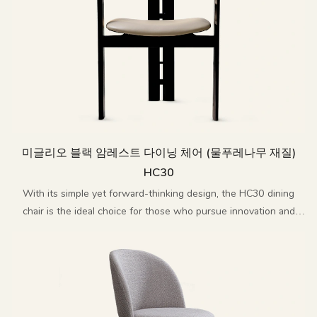
미글리오 블랙 암레스트 다이닝 체어 (물푸레나무 재질)
HC30
With its simple yet forward-thinking design, the HC30 dining
chair is the ideal choice for those who pursue innovation and
sophistication