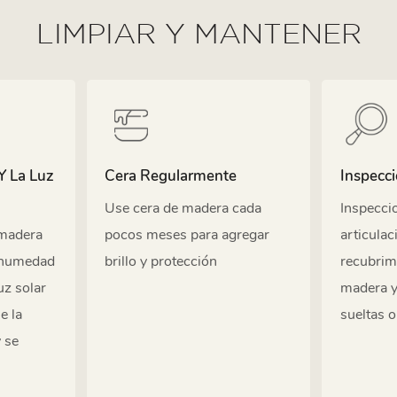
LIMPIAR Y MANTENER
Y La Luz
Cera Regularmente
Inspecc
Use cera de madera cada
Inspecci
 madera
pocos meses para agregar
articulac
 humedad
brillo y protección
recubrim
uz solar
madera y
e la
sueltas 
 se