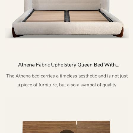
Athena Fabric Upholstery Queen Bed With
Wooden Legs L905
The Athena bed carries a timeless aesthetic and is not just
a piece of furniture, but also a symbol of quality