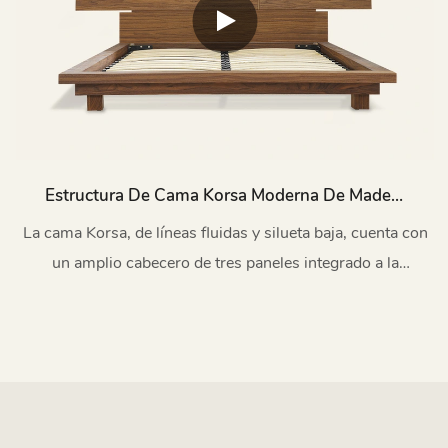
Estructura De Cama Korsa Moderna De Madera
Para Cama Baja Tamaño King Con Cabecero
La cama Korsa, de líneas fluidas y silueta baja, cuenta con
L721
un amplio cabecero de tres paneles integrado a la
perfección, que proporciona una sujeción precisa y
centrada.