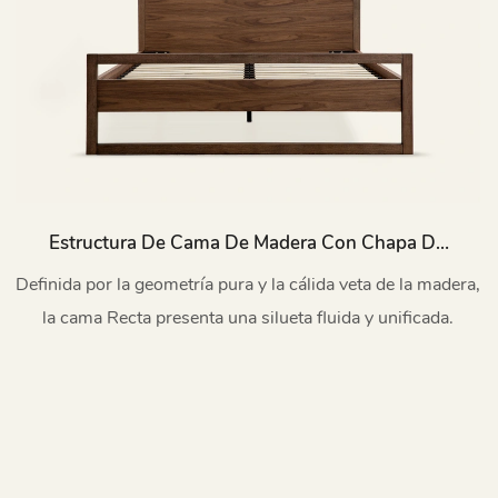
Estructura De Cama De Madera Con Chapa De
Nogal Recta Con Cabecero L752
Definida por la geometría pura y la cálida veta de la madera,
la cama Recta presenta una silueta fluida y unificada.