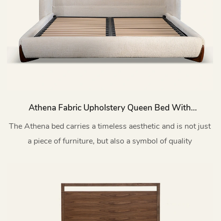
Athena Fabric Upholstery Queen Bed With
Wooden Legs L905
The Athena bed carries a timeless aesthetic and is not just
a piece of furniture, but also a symbol of quality