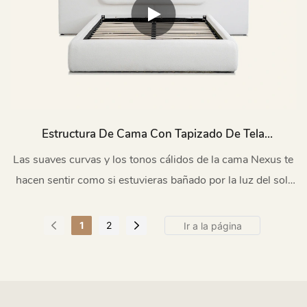
Estructura De Cama Con Tapizado De Tela
Moderna L708
Las suaves curvas y los tonos cálidos de la cama Nexus te
hacen sentir como si estuvieras bañado por la luz del sol:
relajado y sereno.
1
2