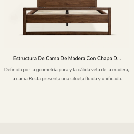
Estructura De Cama De Madera Con Chapa De
Nogal Recta Con Cabecero L752
Definida por la geometría pura y la cálida veta de la madera,
la cama Recta presenta una silueta fluida y unificada.