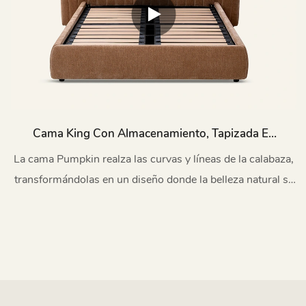
Cama King Con Almacenamiento, Tapizada En
Tela Color Calabaza L725
La cama Pumpkin realza las curvas y líneas de la calabaza,
transformándolas en un diseño donde la belleza natural se
une al confort moderno.