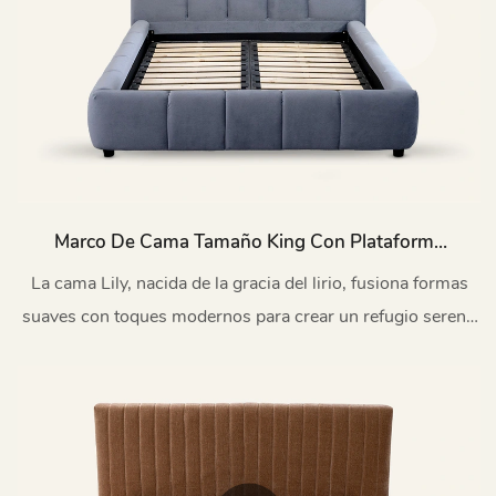
Marco De Cama Tamaño King Con Plataforma
Tapizado En Azul Lirio L904
La cama Lily, nacida de la gracia del lirio, fusiona formas
suaves con toques modernos para crear un refugio sereno
para el cuerpo y el alma.