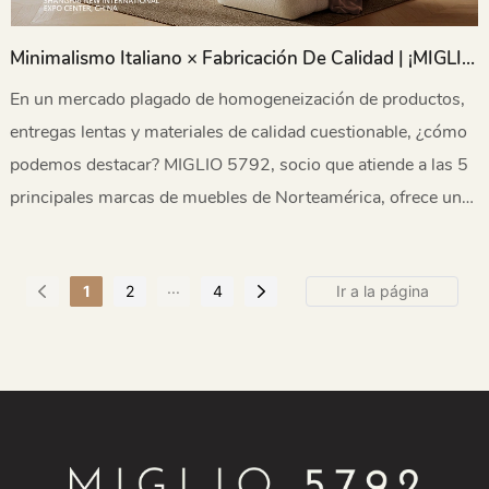
Minimalismo Italiano × Fabricación De Calidad | ¡MIGLIO
5792 Te Espera En FURNITURE CHINA Para Crear
En un mercado plagado de homogeneización de productos,
Oportunidades De Negocio!
entregas lentas y materiales de calidad cuestionable, ¿cómo
podemos destacar? MIGLIO 5792, socio que atiende a las 5
principales marcas de muebles de Norteamérica, ofrece una
solución fiable con auténtico diseño italiano, materiales
sostenibles de calidad y un sistema de "Artesanía Eficiente".
...
1
2
4
¡Únase a nosotros del 10 al 13 de septiembre de 2025 en
FURNITURE CHINA en Shanghái para descubrir los
secretos de la estética italiana y la fabricación de calidad!