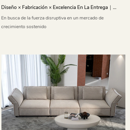
Diseño × Fabricación × Excelencia En La Entrega｜
MIGLIO 5792 Hace Su Gran Debut En DEFU EXPO
En busca de la fuerza disruptiva en un mercado de
Dubai Y Riad 2025
crecimiento sostenido