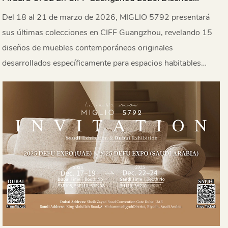
Contemporáneos Originales Para El Mercado Global
Del 18 al 21 de marzo de 2026, MIGLIO 5792 presentará
sus últimas colecciones en CIFF Guangzhou, revelando 15
diseños de muebles contemporáneos originales
desarrollados específicamente para espacios habitables
globales.