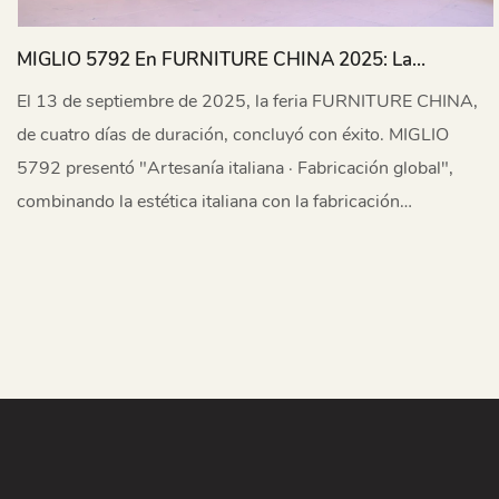
MIGLIO 5792 En FURNITURE CHINA 2025: La
Artesanía Ingeniosa Se Une A La Innovación Global
El 13 de septiembre de 2025, la feria FURNITURE CHINA,
de cuatro días de duración, concluyó con éxito. MIGLIO
5792 presentó "Artesanía italiana · Fabricación global",
combinando la estética italiana con la fabricación
innovadora, y logró resultados excepcionales.