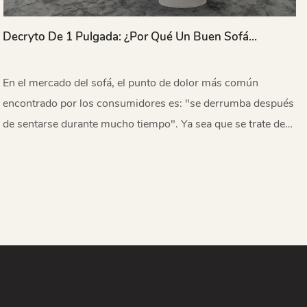
Decryto De 1 Pulgada: ¿Por Qué Un Buen Sofá
Realmente Puede "no Colapsar Durante 10 Años"?
En el mercado del sofá, el punto de dolor más común
encontrado por los consumidores es: "se derrumba después
de sentarse durante mucho tiempo". Ya sea que se trate de
un producto de bajo precio o algunos estilos caros, no es
raro que el asiento se hunda y se recupere después de unos
años de uso. Sin embargo, la colección de sofá Miglio 5792
es un verdadero cumplimiento de la promesa de "sentarse
durante mucho tiempo" gracias a sus materiales de alta
calidad y su diseño estructural científico.