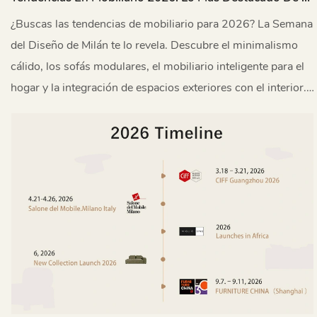
Semana Del Diseño De Milán
¿Buscas las tendencias de mobiliario para 2026? La Semana
del Diseño de Milán te lo revela. Descubre el minimalismo
cálido, los sofás modulares, el mobiliario inteligente para el
hogar y la integración de espacios exteriores con el interior.
MIGLIO 5792 asistió y comparte sus conclusiones
exclusivas.