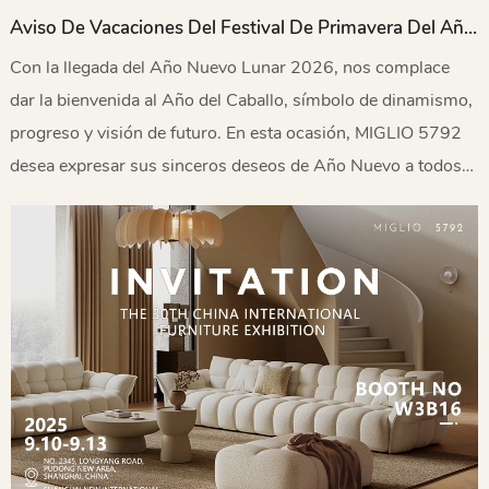
Aviso De Vacaciones Del Festival De Primavera Del Año
Del Caballo 2026
Con la llegada del Año Nuevo Lunar 2026, nos complace
dar la bienvenida al Año del Caballo, símbolo de dinamismo,
progreso y visión de futuro. En esta ocasión, MIGLIO 5792
desea expresar sus sinceros deseos de Año Nuevo a todos
nuestros socios, clientes y colegas del sector a nivel mundial
que nos han apoyado y colaborado.