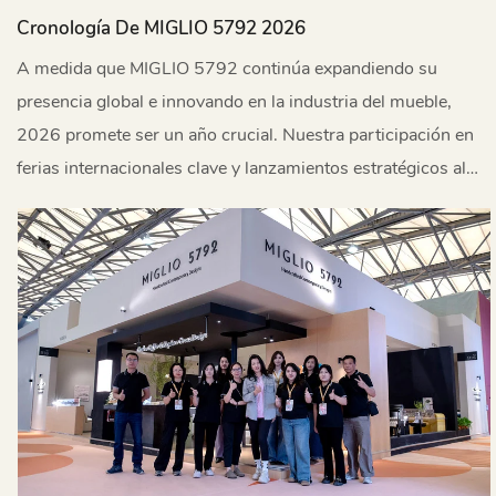
Cronología De MIGLIO 5792 2026
A medida que MIGLIO 5792 continúa expandiendo su
presencia global e innovando en la industria del mueble,
2026 promete ser un año crucial. Nuestra participación en
ferias internacionales clave y lanzamientos estratégicos al
mercado refleja nuestro compromiso con la artesanía, la
excelencia en el diseño y el fomento de colaboraciones a
largo plazo en todo el mundo. A continuación, se presenta
un resumen de nuestros principales eventos en 2026.