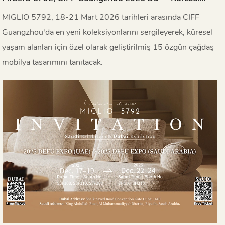
Pazar Için Özgün Çağdaş Tasarımlar.
MIGLIO 5792, 18-21 Mart 2026 tarihleri ​​arasında CIFF
Guangzhou'da en yeni koleksiyonlarını sergileyerek, küresel
yaşam alanları için özel olarak geliştirilmiş 15 özgün çağdaş
mobilya tasarımını tanıtacak.