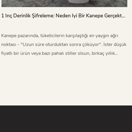
1 Inç Derinlik Şifreleme: Neden Iyi Bir Kanepe Gerçekten
"10 Yıl Boyunca Çökemez"?
Kanepe pazarında, tüketicilerin karşılaştığı en yaygın ağrı
noktası - "Uzun süre oturduktan sonra çöküyor". İster düşük
fiyatlı bir ürün veya bazı pahalı stiller olsun, birkaç yıllık
kullanımdan sonra koltuğun batması ve geri tepmesi nadir
değildir. Bununla birlikte, Miglio 5792 Kanepe koleksiyonu,
en kaliteli malzemeleri ve bilimsel yapısal tasarımı sayesinde
"uzun süre oturma" vaadinin gerçek bir yerine getirilmesidir.