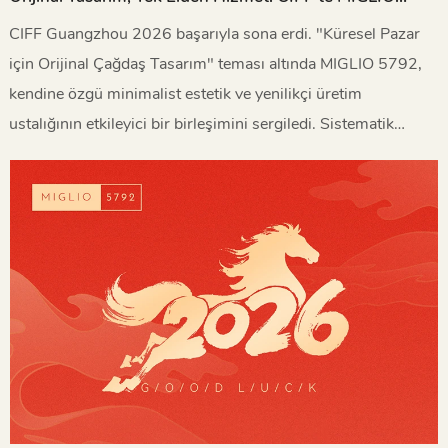
5792
CIFF Guangzhou 2026 başarıyla sona erdi. "Küresel Pazar
için Orijinal Çağdaş Tasarım" teması altında MIGLIO 5792,
kendine özgü minimalist estetik ve yenilikçi üretim
ustalığının etkileyici bir birleşimini sergiledi. Sistematik
orijinal tasarım yetenekleri ve uçtan uca hizmet çözümleri
sayesinde olağanüstü sonuçlar elde ettik.