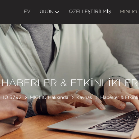
EV
ÖZELLEŞTIRILMIŞ
ÜRÜN
MIGLIO
HABERLER & ETKINLIKLER
LIO 5792
MIGLIO Hakkında
Kaynak
Haberler & Etkinli