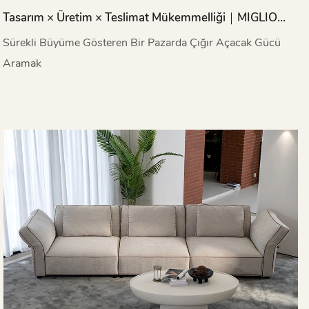
Tasarım × Üretim × Teslimat Mükemmelliği｜MIGLIO
5792, DEFU EXPO Dubai & Riyad 2025'te Görkemli İlk
Sürekli Büyüme Gösteren Bir Pazarda Çığır Açacak Gücü
Gösterimini Gerçekleştiriyor
Aramak