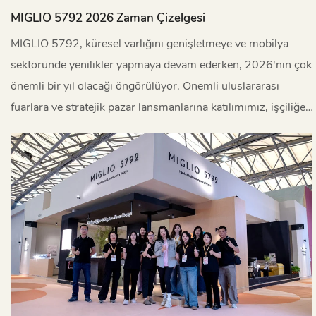
MIGLIO 5792 2026 Zaman Çizelgesi
MIGLIO 5792, küresel varlığını genişletmeye ve mobilya
sektöründe yenilikler yapmaya devam ederken, 2026'nın çok
önemli bir yıl olacağı öngörülüyor. Önemli uluslararası
fuarlara ve stratejik pazar lansmanlarına katılımımız, işçiliğe,
tasarım mükemmelliğine ve dünya çapında uzun vadeli
ortaklıklar kurmaya olan bağlılığımızı yansıtıyor. Aşağıda
2026'daki önemli etkinliklerimize genel bir bakış yer
almaktadır.