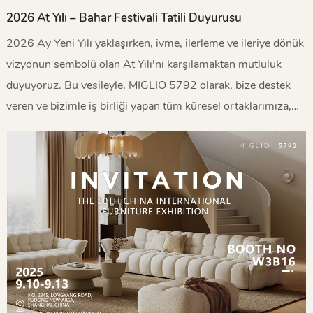
2026 At Yılı – Bahar Festivali Tatili Duyurusu
2026 Ay Yeni Yılı yaklaşırken, ivme, ilerleme ve ileriye dönük
vizyonun sembolü olan At Yılı'nı karşılamaktan mutluluk
duyuyoruz. Bu vesileyle, MIGLIO 5792 olarak, bize destek
veren ve bizimle iş birliği yapan tüm küresel ortaklarımıza,
müşterilerimize ve sektördeki meslektaşlarımıza en içten
Yeni Yıl dileklerimizi iletiyoruz.