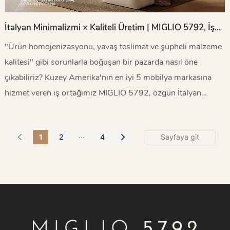
İtalyan Minimalizmi × Kaliteli Üretim | MIGLIO 5792, İş
Fırsatları Yaratmak İçin FURNITURE CHINA'da Sizi
"Ürün homojenizasyonu, yavaş teslimat ve şüpheli malzeme
Bekliyor!
kalitesi" gibi sorunlarla boğuşan bir pazarda nasıl öne
çıkabiliriz? Kuzey Amerika'nın en iyi 5 mobilya markasına
hizmet veren iş ortağımız MIGLIO 5792, özgün İtalyan
tasarımı, sürdürülebilir kaliteli malzemeler ve "Verimli İşçilik"
sistemiyle güvenilir bir çözüm sunuyor. İtalyan estetiğinin ve
...
1
2
4
kaliteli üretimin sırlarını keşfetmek için 10-13 Eylül 2025
tarihleri ​​arasında Şanghay'daki FURNITURE CHINA'da bize
katılın!