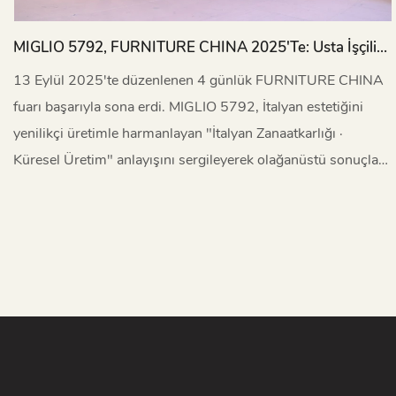
MIGLIO 5792, FURNITURE CHINA 2025'te: Usta İşçilik,
Küresel Yenilikle Buluşuyor
13 Eylül 2025'te düzenlenen 4 günlük FURNITURE CHINA
fuarı başarıyla sona erdi. MIGLIO 5792, İtalyan estetiğini
yenilikçi üretimle harmanlayan "İtalyan Zanaatkarlığı ·
Küresel Üretim" anlayışını sergileyerek olağanüstü sonuçlar
elde etti.