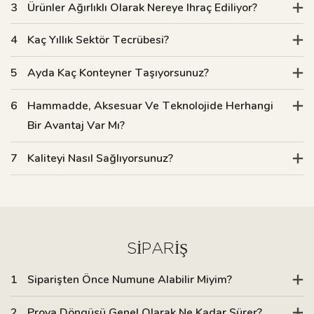
3
Ürünler Ağırlıklı Olarak Nereye Ihraç Ediliyor?
4
Kaç Yıllık Sektör Tecrübesi?
5
Ayda Kaç Konteyner Taşıyorsunuz?
6
Hammadde, Aksesuar Ve Teknolojide Herhangi
Bir Avantaj Var Mı?
7
Kaliteyi Nasıl Sağlıyorsunuz?
SIPARIŞ
1
Siparişten Önce Numune Alabilir Miyim?
2
Prova Döngüsü Genel Olarak Ne Kadar Sürer?