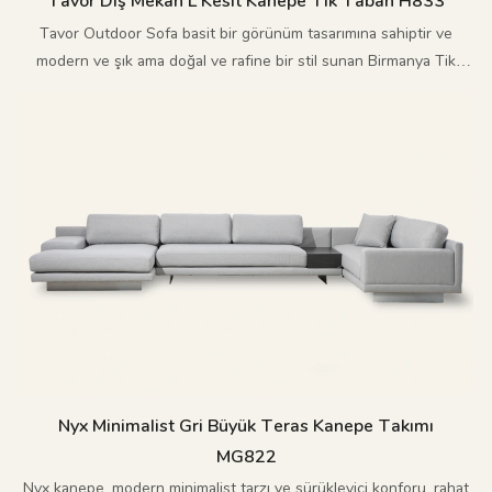
Tavor Dış Mekan L Kesit Kanepe Tik Taban H833
Tavor Outdoor Sofa basit bir görünüm tasarımına sahiptir ve
modern ve şık ama doğal ve rafine bir stil sunan Birmanya Tik
Ahşap ile süslenmiştir.
Nyx Minimalist Gri Büyük Teras Kanepe Takımı
MG822
Nyx kanepe, modern minimalist tarzı ve sürükleyici konforu, rahat