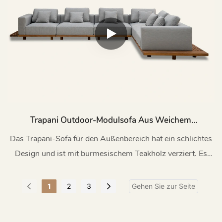
Trapani Outdoor-Modulsofa Aus Weichem
Teakholz H840
Das Trapani-Sofa für den Außenbereich hat ein schlichtes
Design und ist mit burmesischem Teakholz verziert. Es
präsentiert einen modernen und modischen, aber dennoch
natürlichen und raffinierten Stil
1
2
3