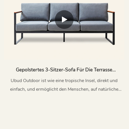
Gepolstertes 3-Sitzer-Sofa Für Die Terrasse
Und Den Außenbereich, Ubud, H824
Ubud Outdoor ist wie eine tropische Insel, direkt und
einfach, und ermöglicht den Menschen, auf natürliche
Weise zu entspannen.