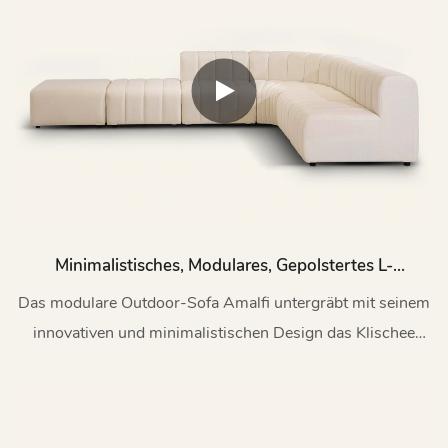
Minimalistisches, Modulares, Gepolstertes L-
Förmiges Sofagarnitur Für Den Außenbereich
Das modulare Outdoor-Sofa Amalfi untergräbt mit seinem
Mit Ottomane M070
innovativen und minimalistischen Design das Klischee
traditioneller Outdoor-Sofas