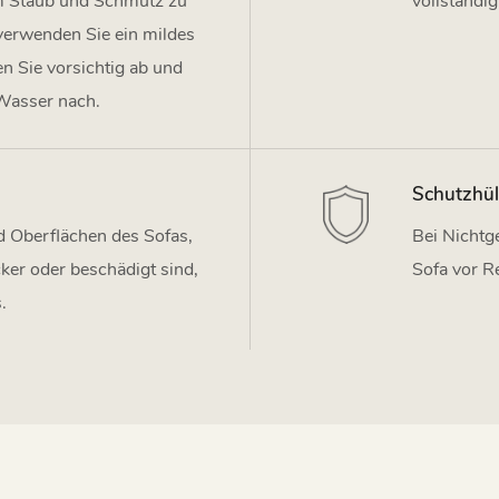
m Staub und Schmutz zu
vollständi
 verwenden Sie ein mildes
n Sie vorsichtig ab und
 Wasser nach.
Schutzhü
d Oberflächen des Sofas,
Bei Nichtg
cker oder beschädigt sind,
Sofa vor R
.