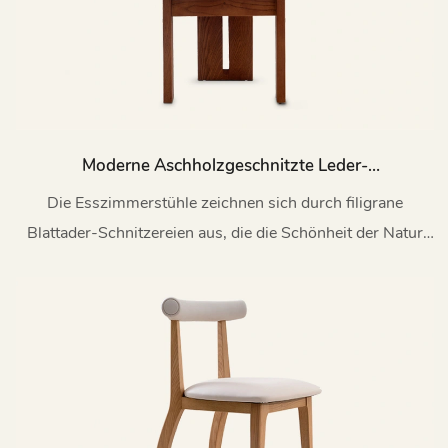
Moderne Aschholzgeschnitzte Leder-
Esszimmerstuhl My72-A
Die Esszimmerstühle zeichnen sich durch filigrane
Blattader-Schnitzereien aus, die die Schönheit der Natur
einfangen und raffiniert mit minimalistischen Elementen zu
einer einzigartigen und lebendigen Ästhetik kombiniert
werden.