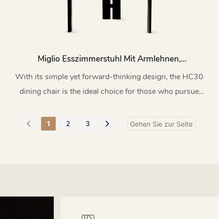
Miglio Esszimmerstuhl Mit Armlehnen,
Schwarz, Eschenholz, HC30
With its simple yet forward-thinking design, the HC30
dining chair is the ideal choice for those who pursue
innovation and sophistication
1
2
3