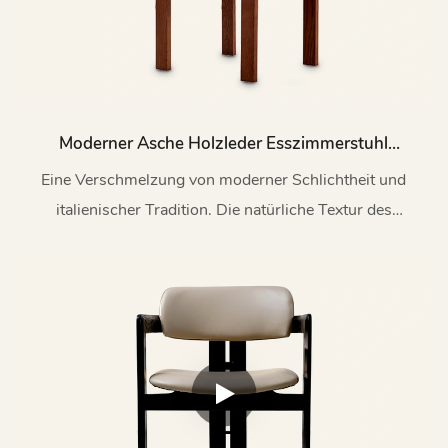
Moderner Asche Holzleder Esszimmerstuhl
Meine199
Eine Verschmelzung von moderner Schlichtheit und
italienischer Tradition. Die natürliche Textur des
Eschenholzes ergänzt den sanften Glanz des Leders,
während anmutige Linien eine Form definieren, die sowohl
komfortabel als auch zeitlos elegant ist.