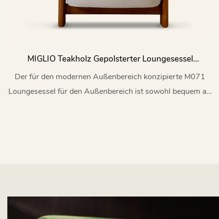
MIGLIO Teakholz Gepolsterter Loungesessel
Outdoor M071
Der für den modernen Außenbereich konzipierte M071
Loungesessel für den Außenbereich ist sowohl bequem als
auch in der Lage, künstlerische Gespräche anzuregen