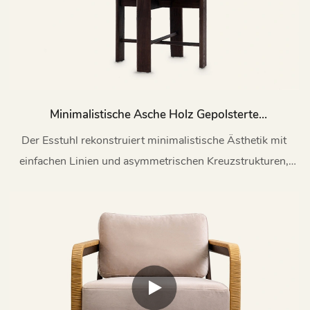
Minimalistische Asche Holz Gepolsterte
Essstuhl My203
Der Esstuhl rekonstruiert minimalistische Ästhetik mit
einfachen Linien und asymmetrischen Kreuzstrukturen,
findet ein feines Gleichgewicht zwischen Spannung und
Komfort und stellt die moderne Designsprache mit
natürlicher Wärme erneut ein