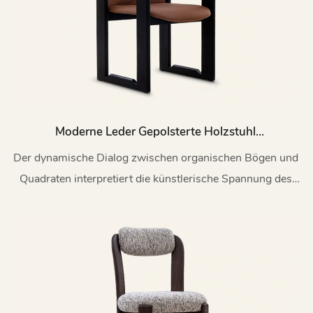
Moderne Leder Gepolsterte Holzstuhl
Esszimmer Mein200
Der dynamische Dialog zwischen organischen Bögen und
Quadraten interpretiert die künstlerische Spannung des
modernen Minimalismus im Gleichgewicht zwischen
Weichheit und Stärke.