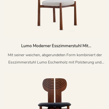
Lumo Moderner Esszimmerstuhl Mit
Stoffbezug Und Holzrahmen MY198
Mit seiner weichen, abgerundeten Form kombiniert der
Esszimmerstuhl Lumo Eschenholz mit Polsterung und
sorgt so für eine klare, elegante Optik.