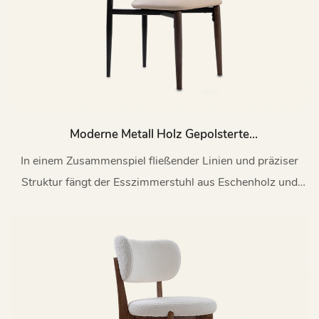
Moderne Metall Holz Gepolsterte
Esszimmerstuhl Meine202
In einem Zusammenspiel fließender Linien und präziser
Struktur fängt der Esszimmerstuhl aus Eschenholz und
Metall eine minimalistische Eleganz ein, die die Zeit
überdauert.