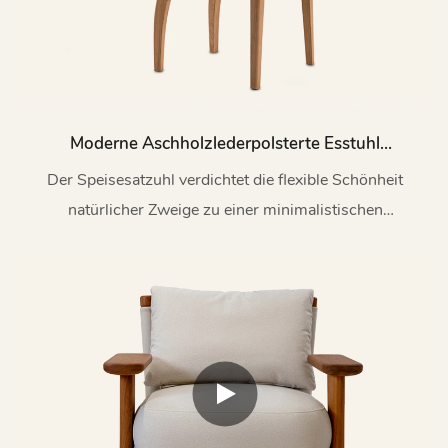
Moderne Aschholzlederpolsterte Esstuhl
My205
Der Speisesatzuhl verdichtet die flexible Schönheit
natürlicher Zweige zu einer minimalistischen
Designsprache. Der perfekte erweiterte Bogen und die
optimierte Struktur injizieren ein lebhaftes, natürliches und
entspanntes Gefühl in den modernen Raum