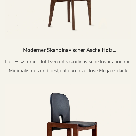
Moderner Skandinavischer Asche Holz
Gepolsterten Essstuhl My204
Der Esszimmerstuhl vereint skandinavische Inspiration mit
Minimalismus und besticht durch zeitlose Eleganz dank
seiner natürlichen Maserung und klaren Silhouette.