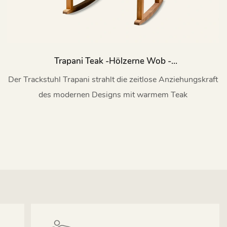
Trapani Teak -hölzerne Wob -
Schaukelstuhlterrasse Mit Kissen HC46
Der Trackstuhl Trapani strahlt die zeitlose Anziehungskraft
des modernen Designs mit warmem Teak