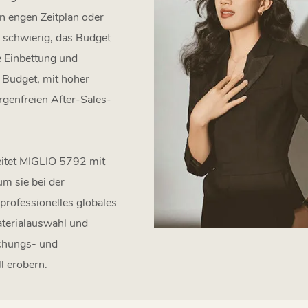
n engen Zeitplan oder
s schwierig, das Budget
e Einbettung und
 Budget, mit hoher
rgenfreien After-Sales-
eitet MIGLIO 5792 mit
m sie bei der
professionelles globales
aterialauswahl und
schungs- und
l erobern.