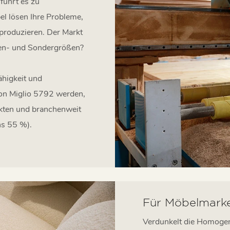
führt es zu
 lösen Ihre Probleme,
 produzieren. Der Markt
hen- und Sondergrößen?
ähigkeit und
on Miglio 5792 werden,
ukten und branchenweit
s 55 %).
Für Möbelmark
Verdunkelt die Homogeni