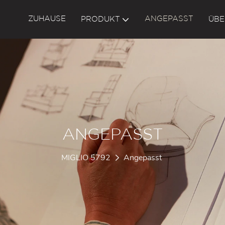
ZUHAUSE
ANGEPASST
PRODUKT
ÜBE
ANGEPASST
MIGLIO 5792
Angepasst