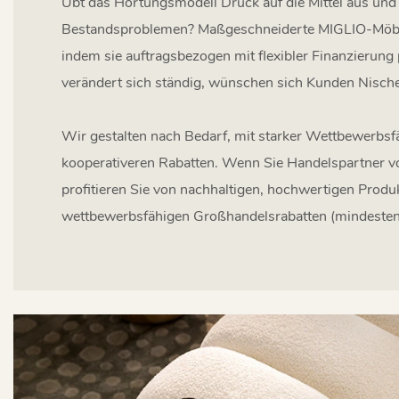
Übt das Hortungsmodell Druck auf die Mittel aus und 
Bestandsproblemen? Maßgeschneiderte MIGLIO-Möbel
indem sie auftragsbezogen mit flexibler Finanzierung
verändert sich ständig, wünschen sich Kunden Nisc
Wir gestalten nach Bedarf, mit starker Wettbewerbsf
kooperativeren Rabatten. Wenn Sie Handelspartner v
profitieren Sie von nachhaltigen, hochwertigen Prod
wettbewerbsfähigen Großhandelsrabatten (mindesten