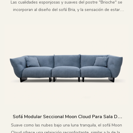
Para Salón M198
Las cualidades esponjosas y suaves del postre "Brioche" se
incorporan al diseño del sofá Bria, y la sensación de estar
sentado en él, como si estuvieras rodeado de nubes,
transmite la calidez de una vida relajada.
Sofá Modular Seccional Moon Cloud Para Sala De
Estar M155-A
Suave como las nubes bajo una luna tranquila, el sofá Moon
Cloud ofrece una relajación reconfortante, similar a la de las