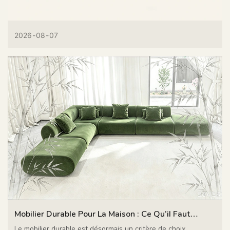
2026
08
07
Mobilier Durable Pour La Maison : Ce Qu’il Faut
Privilégier En 2026
Le mobilier durable est désormais un critère de choix