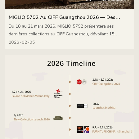
MIGLIO 5792 Au CIFF Guangzhou 2026 — Des
Créations Contemporaines Originales Pour Le
Du 18 au 21 mars 2026, MIGLIO 5792 présentera ses
dernières collections au CIFF Guangzhou, dévoilant 15
Marché Mondial
créations de mobilier contemporain originales développées
2026
02
05
spécifiquement pour les espaces de vie du monde entier.