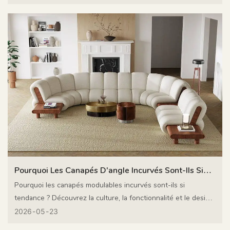
marques à transformer cette formule en produits leaders sur
le marché.
Pourquoi Les Canapés D'angle Incurvés Sont-Ils Si
Populaires ?
Pourquoi les canapés modulables incurvés sont-ils si
tendance ? Découvrez la culture, la fonctionnalité et le design
qui se cachent derrière cette esthétique incurvée, et
2026
05
23
pourquoi des fabricants comme MIGLIO 5792 séduisent les