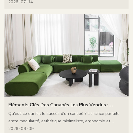
meubles sur mesure — intègre la conception, la fabrication et
2026
07
14
la logistique pour réduire considérablement vos efforts
d'approvisionnement et le stress lié à la coordination.
Éléments Clés Des Canapés Les Plus Vendus :
Modulaires, Minimalistes, Ergonomiques Et Durables
Qu'est-ce qui fait le succès d'un canapé ? L'alliance parfaite
entre modularité, esthétique minimaliste, ergonomie et
durabilité. Découvrez comment MIGLIO 5792 aide les
2026
06
09