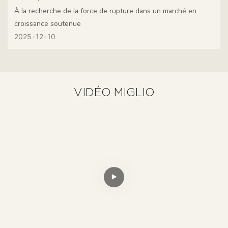
Livraison | MIGLIO 5792 Fait Ses Débuts Remarqués
À la recherche de la force de rupture dans un marché en
croissance soutenue
Au Salon DEFU EXPO Dubaï & Riyad 2025
2025
12
10
VIDÉO MIGLIO