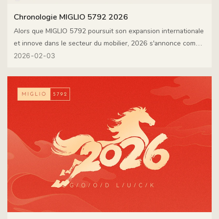
Chronologie MIGLIO 5792 2026
Alors que MIGLIO 5792 poursuit son expansion internationale
et innove dans le secteur du mobilier, 2026 s'annonce comme
une année charnière. Notre participation à des salons
2026
02
03
internationaux majeurs et à des lancements stratégiques
témoigne de notre engagement envers le savoir-faire
artisanal, l'excellence du design et le développement de
partenariats durables à travers le monde. Vous trouverez ci-
dessous un aperçu de nos principaux événements pour 2026.