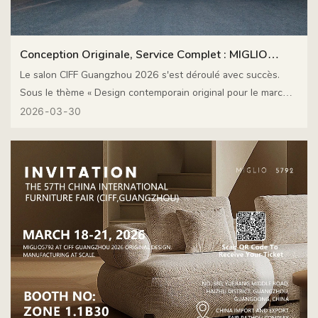
Conception Originale, Service Complet : MIGLIO
5792 Chez CIFF
Le salon CIFF Guangzhou 2026 s'est déroulé avec succès.
Sous le thème « Design contemporain original pour le marché
mondial », MIGLIO 5792 a présenté une fusion remarquable
2026
03
30
d'esthétique minimaliste distinctive et de savoir-faire artisanal
innovant. Grâce à nos compétences en conception originale
et à nos solutions de service complètes, nous avons obtenu
des résultats exceptionnels.