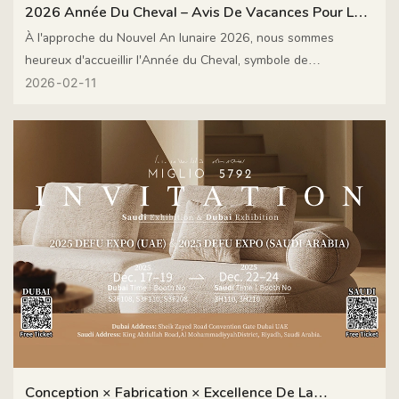
2026 Année Du Cheval – Avis De Vacances Pour La
Fête Du Printemps
À l'approche du Nouvel An lunaire 2026, nous sommes
heureux d'accueillir l'Année du Cheval, symbole de
dynamisme, de progrès et d'avenir. À cette occasion, MIGLIO
2026
02
11
5792 adresse ses meilleurs vœux à tous ses partenaires,
clients et confrères du monde entier qui nous ont soutenus
et accompagnés.
Conception × Fabrication × Excellence De La