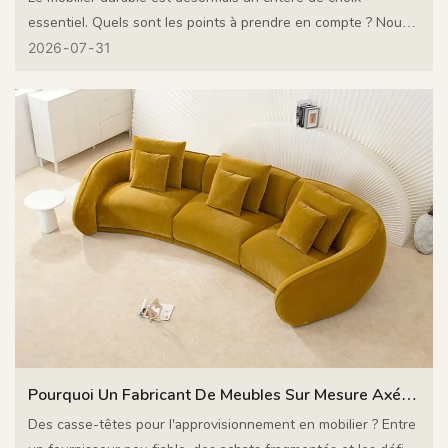
essentiel. Quels sont les points à prendre en compte ? Nous
explorons trois aspects clés et comment un partenaire
2026
07
31
fabricant comme MIGLIO 5792 les rend accessibles.
Pourquoi Un Fabricant De Meubles Sur Mesure Axé
Sur Le Design Est Votre Meilleur Partenaire
Des casse-têtes pour l'approvisionnement en mobilier ? Entre