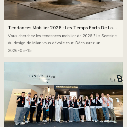
Tendances Mobilier 2026 : Les Temps Forts De La
Semaine Du Design De Milan
Vous cherchez les tendances mobilier de 2026 ? La Semaine
du design de Milan vous dévoile tout. Découvrez un
minimalisme chaleureux, des canapés modulables, du mobilier
2026
05
15
connecté et des espaces de vie extérieurs qui se fondent
harmonieusement avec l’intérieur. L’équipe MIGLIO 5792 était
présente et partage avec vous ses impressions exclusives.