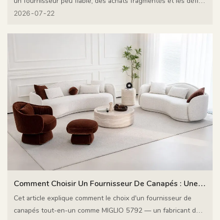
un fournisseur peu fiable, des achats fragmentés et les défis
liés au mobilier d'extérieur écologique, découvrez comment
2026
07
22
un fabricant de meubles sur mesure axé sur le design comme
MIGLIO 5792 simplifie tout.
Comment Choisir Un Fournisseur De Canapés : Une
Solution D’ameublement Clé En Main Vous Fait
Cet article explique comment le choix d'un fournisseur de
canapés tout-en-un comme MIGLIO 5792 — un fabricant de
Gagner Du Temps.