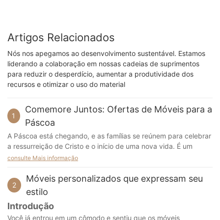
Artigos Relacionados
Nós nos apegamos ao desenvolvimento sustentável. Estamos
liderando a colaboração em nossas cadeias de suprimentos
para reduzir o desperdício, aumentar a produtividade dos
recursos e otimizar o uso do material
Comemore Juntos: Ofertas de Móveis para a
1
Páscoa
A Páscoa está chegando, e as famílias se reúnem para celebrar
a ressurreição de Cristo e o início de uma nova vida. É um
momento de alegria e união. Em um dia tão quente, a escolha
consulte Mais informação
dos móveis é particularmente importante, e nossa linha de
móveis é ideal para suas reuniões familiares.
Móveis personalizados que expressam seu
2
estilo
Introdução
Grandes sofás secionais são a peça central das reuniões
Você já entrou em um cômodo e sentiu que os móveis
familiares. Nossa equipe pensou muito no design deste sofá.