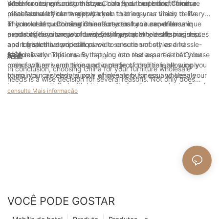
preferences, ensuring that you can find the perfect furniture
need furniture in custom sizes, colors, or materials, Chinese
When sourcing furniture from China, you can benefit from a
Com móveis de madeira personalizados, as possibilidades de
jantar de mármore é repleta de comidas suntuosas e as famílias
pieces to suit your target market.
manufacturers can work with you to bring your vision to life.
reliable and efficient supply chain that ensures timely delivery
design são infinitas. Seja uma mesa de jantar elegante e
se reúnem para compartilhar alegria e gratidão.
This level of customization ensures that you can offer unique
of your orders. Chinese manufacturers have experience in
In conclusion, choosing China for your furniture wholesale
moderna ou uma cabeceira tradicional com detalhes
products to your customers, setting your wholesale business
exporting furniture worldwide, with established shipping routes
needs offers a range of benefits, from quality craftsmanship
esculpidos, você pode contar com um artesão habilidoso para
apart from the competition.
and logistics networks in place to ensure smooth and hassle-
and competitive prices to a wide selection of styles and
dar vida à sua visão. Móveis de madeira personalizados
free delivery. This means that you can rest assured that your
customization options. By tapping into the expertise of Chinese
結論
permitem criar peças que não são apenas bonitas, mas
orders will arrive on time and in perfect condition, allowing you
manufacturers and taking advantage of their reliable supply
também funcionais e adaptadas às suas necessidades
In conclusion, choosing China for your furniture wholesale
to maintain a steady supply of inventory for your wholesale
chain, you can elevate your wholesale business and keep your
específicas.
needs is a wise decision for several reasons. Not only does
business.
customers satisfied with high-quality furniture products. So why
China offer a vast array of high-quality furniture options at
consulte Mais informação
wait? Make China your top destination for sourcing furniture
competitive prices, but the country's reputation for excellent
and watch your business thrive.
craftsmanship and reliable production makes it a top choice for
businesses looking to source furniture. Additionally, China's
efficient manufacturing processes and access to a wide range
of materials make it a convenient and practical choice for
companies of all sizes. By selecting China as your furniture
wholesale destination, you can be confident in the quality and
affordability of your products, ensuring a successful and
profitable business venture. So, why wait? Make the smart
choice and choose China for your furniture wholesale needs
VOCÊ PODE GOSTAR
today!