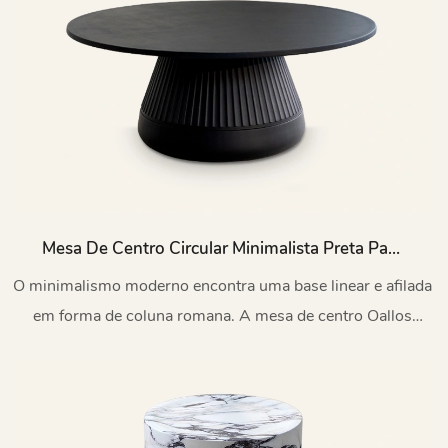
Mesa De Centro Circular Minimalista Preta Para
Exterior Oallos TC1259
O minimalismo moderno encontra uma base linear e afilada
em forma de coluna romana. A mesa de centro Oallos
oferece um visual elegante e sóbrio.