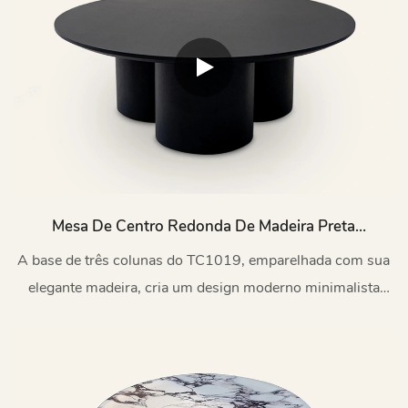
Mesa De Centro Redonda De Madeira Preta
MIGLIO Com Base De Três Colunas TC1019
A base de três colunas do TC1019, emparelhada com sua
elegante madeira, cria um design moderno minimalista
atemporal