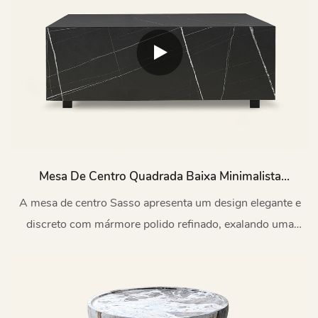
Mesa De Centro Quadrada Baixa Minimalista
Sasso Em Mármore B53
A mesa de centro Sasso apresenta um design elegante e
discreto com mármore polido refinado, exalando uma
elegância contemporânea sofisticada.