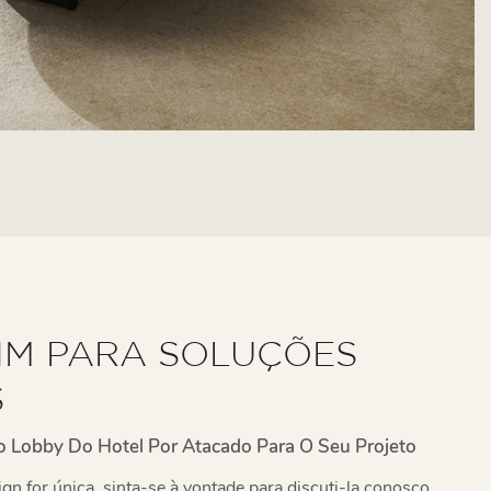
IM PARA SOLUÇÕES
S
o Lobby Do Hotel Por Atacado Para O Seu Projeto
ign for única, sinta-se à vontade para discuti-la conosco.