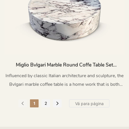
Miglio Bvlgari Marble Round Coffe Table Set
TC1177
Influenced by classic Italian architecture and sculpture, the
Bvlgari marble coffee table is a home work that is both
functional and full of artistic flair
1
2