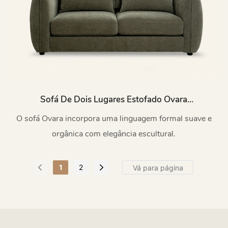
Sofá De Dois Lugares Estofado Ovara
Minimalist De 1,8 M (M033)
O sofá Ovara incorpora uma linguagem formal suave e
orgânica com elegância escultural.
1
2