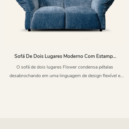
Sofá De Dois Lugares Moderno Com Estampa
Floral, Ajustável, Para Quarto, Modelo M137-C
O sofá de dois lugares Flower condensa pétalas
desabrochando em uma linguagem de design flexível e
prática.