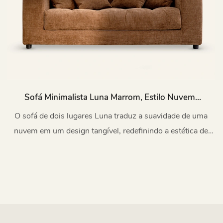
Sofá Minimalista Luna Marrom, Estilo Nuvem,
Para Ambientes Internos, M074-E
O sofá de dois lugares Luna traduz a suavidade de uma
nuvem em um design tangível, redefinindo a estética de
casas com espaços pequenos.