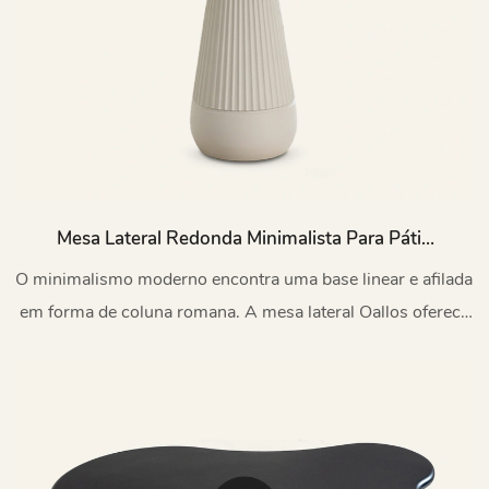
Mesa Lateral Redonda Minimalista Para Pátio
Oallos TC1260
O minimalismo moderno encontra uma base linear e afilada
em forma de coluna romana. A mesa lateral Oallos oferece
um visual elegante e sóbrio.