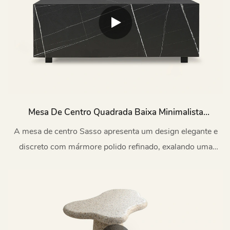
Mesa De Centro Quadrada Baixa Minimalista
Sasso Em Mármore B53
A mesa de centro Sasso apresenta um design elegante e
discreto com mármore polido refinado, exalando uma
elegância contemporânea sofisticada.