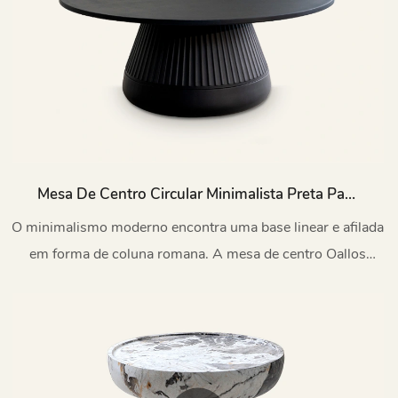
Mesa De Centro Circular Minimalista Preta Para
Exterior Oallos TC1259
O minimalismo moderno encontra uma base linear e afilada
em forma de coluna romana. A mesa de centro Oallos
oferece um visual elegante e sóbrio.