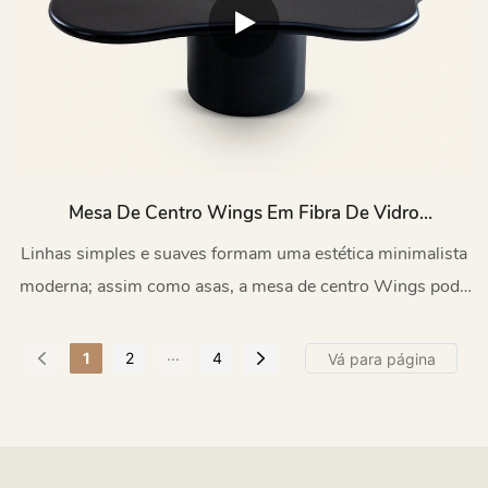
Mesa De Centro Wings Em Fibra De Vidro
Preta Para Uso Interno E Externo TC1195
Linhas simples e suaves formam uma estética minimalista
moderna; assim como asas, a mesa de centro Wings pode
adicionar elegância e leveza ao ambiente.
...
1
2
4