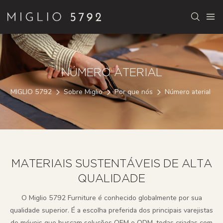
NÚMERO ATERIAL
MIGLIO 5792
Sobre Miglio
Por que nós
Número aterial
MATERIAIS SUSTENTÁVEIS ​​DE ALTA
QUALIDADE
O Miglio 5792 Furniture é conhecido globalmente por sua
qualidade superior. É a escolha preferida dos principais varejistas
de móveis que buscam soluções OEM e ODM, todas criadas com