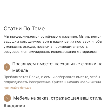
Статьи По Теме
Мы придерживаемся устойчивого развития. Мы являемся
ведущим сотрудничеством в наших цепях поставок, чтобы
уменьшить отходы, повысить производительность
ресурсов и оптимизировать использование материалов
Празднуем вместе: пасхальные скидки на
1
мебель
Приближается Пасха, и семьи собираются вместе, чтобы
отпраздновать Воскресение Христа и начало новой жизни.
Это время радости и единения. В такой тёплый день выбор
прочитайте больше
мебели особенно важен, и наша мебель идеально подходит
для семейных встреч.
Мебель на заказ, отражающая ваш стиль
2
Введение