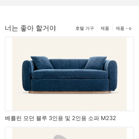
너는 좋아 할거야
호텔 가구
제품
제품 - o
베를린 모던 블루 3인용 및 2인용 소파 M232