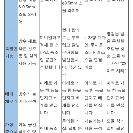
φ0.5mm 스
& 0.5mm
틸 와이어
스틸 와이
어
컬러 팔레
영감을 얻
미니멀하고
트는 부드
L 자형 디자
방수 재료,
은 무한한
정제 된 스
럽고 달빛
인, 두꺼운
특별한
빠른 건조
조합을 갖
타일, 중소
우아함을
스테인레스
기능
폼 및 실외
춘 모듈 식
형 공간에
발산합니
스틸 연결
사용 기능
디자인 “화
적합합니다
다. 곡선 요
버클
이트 시티”
소
아래로 가
아래로 가
아래로 가
아래로 가
득 찬 등을
득 찬 등을
득 찬 등을
득 찬 등을
베개
방수가 늘
던지고 베
던지고 베
던지고 베
던지고 베
채우기
어나 쿠션
개를 던집
개를 던집
개를 던집
개를 던집
니다
니다
니다
니다
우아한 거
거실에는 L
모듈 식 배
가장
야외 공간,
현대 중소
실, 달빛 분
자형 구성
열이 필요
좋습니
파티오 및