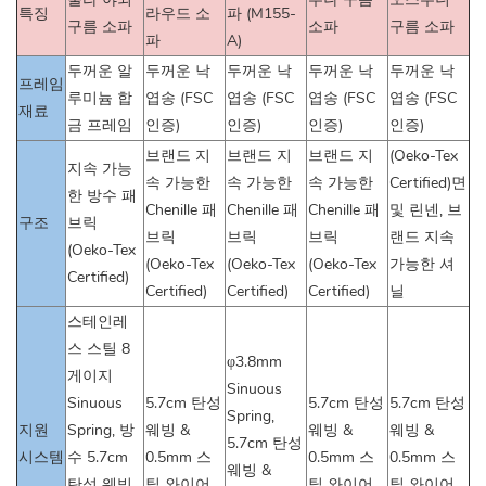
특징
라우드 소
파 (M155-
구름 소파
소파
구름 소파
파
A)
두꺼운 알
두꺼운 낙
두꺼운 낙
두꺼운 낙
두꺼운 낙
프레임
루미늄 합
엽송 (FSC
엽송 (FSC
엽송 (FSC
엽송 (FSC
재료
금 프레임
인증)
인증)
인증)
인증)
브랜드 지
브랜드 지
브랜드 지
(Oeko-Tex
지속 가능
속 가능한
속 가능한
속 가능한
Certified)면
한 방수 패
Chenille 패
Chenille 패
Chenille 패
및 린넨, 브
구조
브릭
브릭
브릭
브릭
랜드 지속
(Oeko-Tex
(Oeko-Tex
(Oeko-Tex
(Oeko-Tex
가능한 셔
Certified)
Certified)
Certified)
Certified)
닐
스테인레
스 스틸 8
φ3.8mm
게이지
Sinuous
Sinuous
5.7cm 탄성
5.7cm 탄성
5.7cm 탄성
Spring,
지원
Spring, 방
웨빙 &
웨빙 &
웨빙 &
5.7cm 탄성
시스템
수 5.7cm
0.5mm 스
0.5mm 스
0.5mm 스
웨빙 &
탄성 웨빙
틸 와이어
틸 와이어
틸 와이어