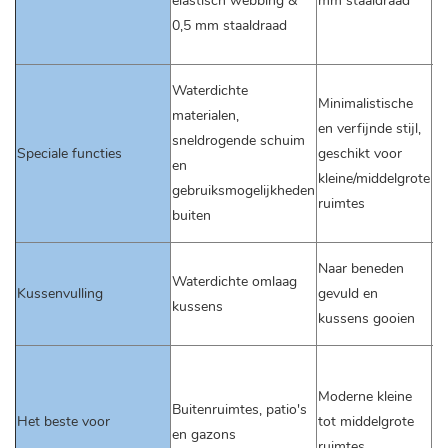
elastisch webbing &
mm staaldraad
we
0,5 mm staaldraad
φ
st
H
Waterdichte
Minimalistische
kl
materialen,
en verfijnde stijl,
st
sneldrogende schuim
Speciale functies
geschikt voor
ma
en
kleine/middelgrote
el
gebruiksmogelijkheden
ruimtes
G
buiten
el
Na
Naar beneden
Waterdichte omlaag
ge
Kussenvulling
gevuld en
kussens
ku
kussens gooien
go
El
w
Moderne kleine
Buitenruimtes, patio's
he
Het beste voor
tot middelgrote
en gazons
va
ruimtes