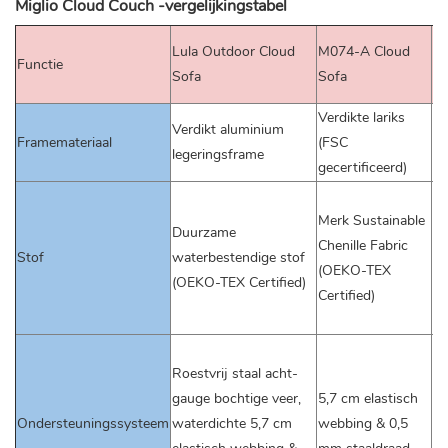
Miglio Cloud Couch -vergelijkingstabel
M
Lula Outdoor Cloud
M074-A Cloud
Functie
So
Sofa
Sofa
A)
Verdikte lariks
Ve
Verdikt aluminium
Framemateriaal
(FSC
(F
legeringsframe
gecertificeerd)
ge
M
Merk Sustainable
Su
Duurzame
Chenille Fabric
Ch
Stof
waterbestendige stof
(OEKO-TEX
Fa
(OEKO-TEX Certified)
Certified)
(
Ce
φ
Roestvrij staal acht-
bo
gauge bochtige veer,
5,7 cm elastisch
5,
Ondersteuningssysteem
waterdichte 5,7 cm
webbing & 0,5
el