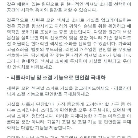
같은 패턴이 있는 원단으로 된 현대적인 섹셔널 소파를 선택하여
공간에 시각적 흥미와 질감을 더할 수 있습니다.
결론적으로, 세련된 모던 섹셔널 소파로 거실을 업그레이드하는
것은 공간을 향상시키고 귀하와 귀하의 손님을 위한 환영하고 매
력적인 분위기를 조성하는 좋은 방법입니다. 다양한 원단과 색상
옵션을 살펴보면 미적 선호도에 맞을 뿐만 아니라 기존 장식과도
잘 어울리는 현대적인 섹셔널 소파를 선택할 수 있습니다. 가죽의
고급스러움, 벨벳의 부드러움, 리넨의 캐주얼한 편안함 중 무엇을
선호하시든, 당신에게 딱 맞는 현대적인 섹셔널 소파가 있습니다.
그러니 현대적인 섹셔널 소파에 투자하여 거실을 세련되고 우아
한 안식처로 바꿔보세요.
- 리클라이닝 및 조절 기능으로 편안함 극대화
세련된 모던 섹셔널 소파로 거실을 업그레이드하세요 - 리클라이
닝과 조절 기능으로 편안함을 극대화하세요
거실을 새롭게 단장할 때 가장 중요하게 고려해야 할 가구 중 하
나는 소파입니다. 스타일과 편안함을 모두 추구한다면, 모던한 섹
셔널 소파가 정답입니다. 이러한 다재다능한 가구는 미적으로 아
름다울 뿐만 아니라, 기울기 조절 및 조절 기능 등 편안함을 극대
화하는 다양한 기능을 제공합니다.
모던한 섹셔널 소파는 거실 가구에서 스타일과 기능성을 모두 중