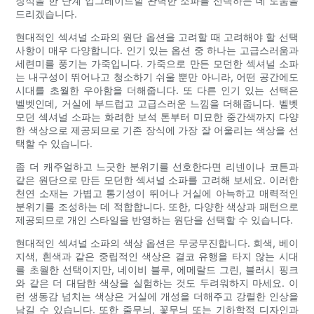
장식을 한 단계 업그레이드할 완벽한 소파를 선택하는 데 도움을
드리겠습니다.
현대적인 섹셔널 소파의 원단 옵션을 고려할 때 고려해야 할 선택
사항이 매우 다양합니다. 인기 있는 옵션 중 하나는 고급스러움과
세련미를 풍기는 가죽입니다. 가죽으로 만든 모던한 섹셔널 소파
는 내구성이 뛰어나고 청소하기 쉬울 뿐만 아니라, 어떤 공간에도
시대를 초월한 우아함을 더해줍니다. 또 다른 인기 있는 선택은
벨벳인데, 거실에 부드럽고 고급스러운 느낌을 더해줍니다. 벨벳
모던 섹셔널 소파는 화려한 보석 톤부터 미묘한 중간색까지 다양
한 색상으로 제공되므로 기존 장식에 가장 잘 어울리는 색상을 선
택할 수 있습니다.
좀 더 캐주얼하고 느긋한 분위기를 선호한다면 리넨이나 코튼과
같은 원단으로 만든 모던한 섹셔널 소파를 고려해 보세요. 이러한
천연 소재는 가볍고 통기성이 뛰어나 거실에 아늑하고 매력적인
분위기를 조성하는 데 적합합니다. 또한, 다양한 색상과 패턴으로
제공되므로 개인 스타일을 반영하는 원단을 선택할 수 있습니다.
현대적인 섹셔널 소파의 색상 옵션은 무궁무진합니다. 회색, 베이
지색, 흰색과 같은 중립적인 색상은 결코 유행을 타지 않는 시대
를 초월한 선택이지만, 네이비 블루, 에메랄드 그린, 블러시 핑크
와 같은 더 대담한 색상을 실험하는 것도 두려워하지 마세요. 이
런 생동감 넘치는 색상은 거실에 개성을 더해주고 강렬한 인상을
남길 수 있습니다. 또한 줄무늬, 꽃무늬 또는 기하학적 디자인과