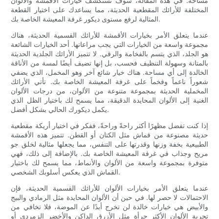
مساحة. في هذه المقالة، سوف نستكشف خيارات الأقمشة والألوان
المختلفة للأرائك المقطعية الحديثة، مما يساعدك على اختيار القطعة
المثالية لرفع مستوى ديكور غرفة المعيشة الخاصة بك.
عندما يتعلق الأمر بخيارات الأقمشة للأرائك القسمية الحديثة، هناك
مجموعة واسعة من الخيارات التي يجب مراعاتها. أحد الخيارات الشائعة
هو الجلد، الذي يتسم بالفخامة والرقي. لا تتميز الأرائك الجلدية الحديثة
بالمتانة وسهولة التنظيف فحسب، بل إنها تضيف أيضًا لمسة من الأناقة
الخالدة إلى أي مساحة. هناك خيار شائع آخر وهو المخمل، الذي يضفي
شعوراً ناعماً وفخماً على غرفة المعيشة الخاصة بك. تأتي الأرائك
المخملية الحديثة بمجموعة متنوعة من الألوان، من درجات الألوان
الغنية إلى الألوان المحايدة الدقيقة، مما يسمح لك باختيار الظل الذي
يكمل ديكورك الحالي بشكل أفضل.
إذا كنت تفضل مظهرًا أكثر راحةً وراحةً، ففكر في اختيار أريكة مقطعية
حديثة مصنوعة من قماش مثل الكتان أو القطن. تتميز هذه الأقمشة
الطبيعية بخفة وزنها وقدرتها على التنفس، مما يجعلها مثالية لخلق جو
مريح وجذاب في غرفة المعيشة الخاصة بك. بالإضافة إلى ذلك، فهي
متوفرة بمجموعة واسعة من الألوان والأنماط، مما يسمح لك باختيار
القماش الذي يعكس أسلوبك الشخصي.
عندما يتعلق الأمر بخيارات الألوان للأرائك القسمية الحديثة، فإن
الاحتمالات لا حصر لها. في حين أن الألوان المحايدة مثل الرمادي والبيج
والأبيض هي خيارات خالدة لن تخرج أبدًا عن الموضة، فلا تخافي من
تجربة الألوان الأكثر جرأة مثل الأزرق الداكن والأخضر الزمردي أو