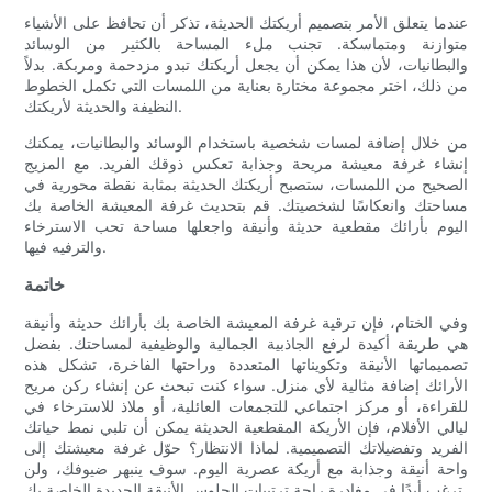
عندما يتعلق الأمر بتصميم أريكتك الحديثة، تذكر أن تحافظ على الأشياء
متوازنة ومتماسكة. تجنب ملء المساحة بالكثير من الوسائد
والبطانيات، لأن هذا يمكن أن يجعل أريكتك تبدو مزدحمة ومربكة. بدلاً
من ذلك، اختر مجموعة مختارة بعناية من اللمسات التي تكمل الخطوط
النظيفة والحديثة لأريكتك.
من خلال إضافة لمسات شخصية باستخدام الوسائد والبطانيات، يمكنك
إنشاء غرفة معيشة مريحة وجذابة تعكس ذوقك الفريد. مع المزيج
الصحيح من اللمسات، ستصبح أريكتك الحديثة بمثابة نقطة محورية في
مساحتك وانعكاسًا لشخصيتك. قم بتحديث غرفة المعيشة الخاصة بك
اليوم بأرائك مقطعية حديثة وأنيقة واجعلها مساحة تحب الاسترخاء
والترفيه فيها.
خاتمة
وفي الختام، فإن ترقية غرفة المعيشة الخاصة بك بأرائك حديثة وأنيقة
هي طريقة أكيدة لرفع الجاذبية الجمالية والوظيفية لمساحتك. بفضل
تصميماتها الأنيقة وتكويناتها المتعددة وراحتها الفاخرة، تشكل هذه
الأرائك إضافة مثالية لأي منزل. سواء كنت تبحث عن إنشاء ركن مريح
للقراءة، أو مركز اجتماعي للتجمعات العائلية، أو ملاذ للاسترخاء في
ليالي الأفلام، فإن الأريكة المقطعية الحديثة يمكن أن تلبي نمط حياتك
الفريد وتفضيلاتك التصميمية. لماذا الانتظار؟ حوّل غرفة معيشتك إلى
واحة أنيقة وجذابة مع أريكة عصرية اليوم. سوف ينبهر ضيوفك، ولن
ترغب أبدًا في مغادرة راحة ترتيبات الجلوس الأنيقة الجديدة الخاصة بك.