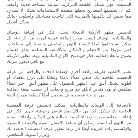
البسيطة، فهي تشكل القطعة المركزية المثالية لمساحة حديثة وأنيقة.
كما أن تصميمها المعياري يجعلها متعددة الاستخدامات بشكل لا يصدق،
مما يسمح لك بتكوينها بالطريقة التي تناسب مساحتك وأسلوب حياتك
بشكل أفضل.
لتحسين مظهر الأريكة الحديثة لديك، فكر في إضافة الوسائد
والبطانيات. الوسائد ليست مجرد إضافة عملية لمزيد من الراحة، بل
يمكن استخدامها أيضًا لإضفاء اللون والملمس والنمط إلى مساحتك.
اختر مزيجًا من الأحجام والأشكال والأقمشة المختلفة لخلق اهتمام
بصري وأبعاد إضافية. فكر في دمج الألوان التكميلية لربط مظهر الأريكة
مع باقي ديكور منزلك.
تعتبر الأغطية طريقة رائعة أخرى لإضفاء الدفء والراحة إلى غرفة
المعيشة الخاصة بك. ضعي غطاءً ناعمًا وفخمًا على ذراع مقعدك أو
اطويه بشكل أنيق على الظهر للحصول على مظهر أنيق. اختر غطاءً
بملمس أو لون متباين لخلق جو مريح وجذاب. لن يضيف طبقة إضافية
من الراحة فحسب، بل سيعمل أيضًا كقطعة مميزة أنيقة.
بالإضافة إلى الوسائد والبطانيات، يمكنك تخصيص غرفة المعيشة
الخاصة بك بشكل أكبر من خلال دمج عناصر زخرفية أخرى. فكر في
إضافة سجادة مميزة لإضفاء لمسة جمالية على المكان وإضافة لمسة
من اللون أو النمط. يمكن أن تساعد الأعمال الفنية والإضاءة المميزة
والإكسسوارات الفريدة أيضًا في ربط مظهر غرفة المعيشة الخاصة بك
وإبراز أسلوبك الشخصي.