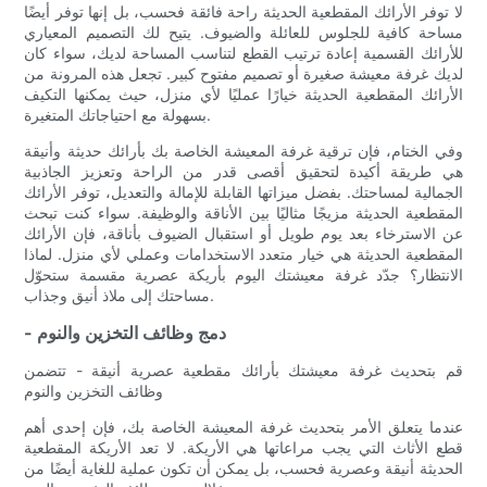
لا توفر الأرائك المقطعية الحديثة راحة فائقة فحسب، بل إنها توفر أيضًا
مساحة كافية للجلوس للعائلة والضيوف. يتيح لك التصميم المعياري
للأرائك القسمية إعادة ترتيب القطع لتناسب المساحة لديك، سواء كان
لديك غرفة معيشة صغيرة أو تصميم مفتوح كبير. تجعل هذه المرونة من
الأرائك المقطعية الحديثة خيارًا عمليًا لأي منزل، حيث يمكنها التكيف
بسهولة مع احتياجاتك المتغيرة.
وفي الختام، فإن ترقية غرفة المعيشة الخاصة بك بأرائك حديثة وأنيقة
هي طريقة أكيدة لتحقيق أقصى قدر من الراحة وتعزيز الجاذبية
الجمالية لمساحتك. بفضل ميزاتها القابلة للإمالة والتعديل، توفر الأرائك
المقطعية الحديثة مزيجًا مثاليًا بين الأناقة والوظيفة. سواء كنت تبحث
عن الاسترخاء بعد يوم طويل أو استقبال الضيوف بأناقة، فإن الأرائك
المقطعية الحديثة هي خيار متعدد الاستخدامات وعملي لأي منزل. لماذا
الانتظار؟ جدّد غرفة معيشتك اليوم بأريكة عصرية مقسمة ستحوّل
مساحتك إلى ملاذ أنيق وجذاب.
- دمج وظائف التخزين والنوم
قم بتحديث غرفة معيشتك بأرائك مقطعية عصرية أنيقة - تتضمن
وظائف التخزين والنوم
عندما يتعلق الأمر بتحديث غرفة المعيشة الخاصة بك، فإن إحدى أهم
قطع الأثاث التي يجب مراعاتها هي الأريكة. لا تعد الأريكة المقطعية
الحديثة أنيقة وعصرية فحسب، بل يمكن أن تكون عملية للغاية أيضًا من