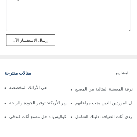
إرسال الاستفسار الآن
مقالات مقترحة
المشاريع
توفير الراحة: دليل لمصنعي الأرائك المخصصة
ة غرفة المعيشة المثالية من المصنع
 أفضل الموردين الذين يجب مراعاتهم
أفضل مصنعي آليات سرير الأريكة: توفير الجودة والراحة
وردي أثاث الضيافة: دليلك الشامل
خلف الكواليس: داخل مصنع أثاث فندقي