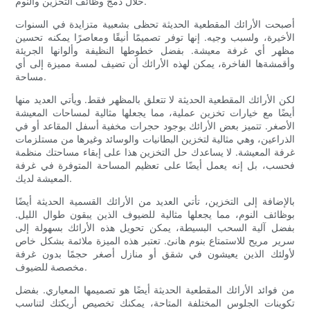
خلال دمج وظائف التخزين والنوم.
أصبحت الأرائك المقطعية الحديثة تحظى بشعبية متزايدة في السنوات
الأخيرة، ولسبب وجيه. إنها توفر تصميمًا أنيقًا ومعاصرًا يمكنه تحسين
مظهر أي غرفة معيشة. بفضل خطوطها النظيفة وألوانها الجريئة
وأقمشةها الفاخرة، يمكن لهذه الأرائك أن تضيف لمسة مميزة إلى أي
مساحة.
لكن الأرائك المقطعية الحديثة لا تتعلق بالمظهر فقط. ويأتي العديد منها
أيضًا مع خيارات تخزين عملية، مما يجعلها مثالية لمساحات المعيشة
الأصغر. تتميز بعض الأرائك بوجود حجرات مخفية أسفل المقاعد أو في
الذراعين، وهي مثالية لتخزين البطانيات والوسائد وغيرها من مستلزمات
غرفة المعيشة. لا يساعدك حل التخزين هذا على إبقاء مساحتك منظمة
فحسب، بل إنه يعمل أيضًا على تعظيم المساحة المتوفرة في غرفة
المعيشة لديك.
بالإضافة إلى التخزين، تأتي العديد من الأرائك القسمية الحديثة أيضًا
بوظائف النوم، مما يجعلها مثالية للضيوف الذين يبقون طوال الليل.
بفضل آلية السحب البسيطة، يمكن تحويل هذه الأرائك بسهولة إلى
سرير مريح للاستمتاع بنوم هانئ. تعتبر هذه الميزة ملائمة بشكل خاص
لأولئك الذين يعيشون في شقق أو منازل أصغر حجمًا بدون غرفة
مخصصة للضيوف.
من فوائد الأرائك المقطعية الحديثة أيضًا هو تصميمها المعياري. بفضل
تكوينات الجلوس المختلفة المتاحة، يمكنك تخصيص أريكتك لتناسب