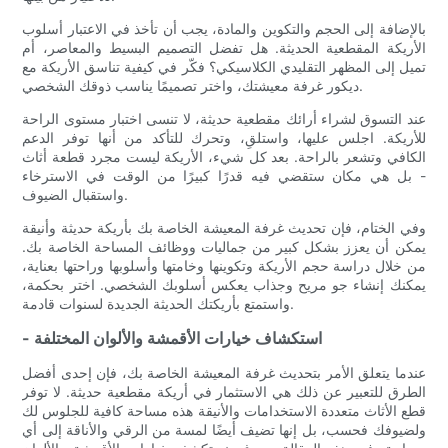
بالإضافة إلى الحجم والتكوين والمادة، يجب أن تأخذ في الاعتبار أسلوب
الأريكة المقطعية الحديثة. هل تفضل التصميم البسيط والمعاصر، أم
تميل إلى المظهر التقليدي الكلاسيكي؟ فكّر في كيفية تناسق الأريكة مع
ديكور غرفة معيشتك، واختر تصميمًا يناسب ذوقك الشخصي.
عند التسوق لشراء أرائك مقطعية حديثة، لا تنسى اختبار مستوى الراحة
للأريكة. اجلس عليها، واستلقِ، وتحرك للتأكد من أنها توفر الدعم
الكافي وتشعر بالراحة. بعد كل شيء، الأريكة ليست مجرد قطعة أثاث
- بل هي مكان ستقضي فيه قدرًا كبيرًا من الوقت في الاسترخاء
واستقبال الضيوف.
وفي الختام، فإن تحديث غرفة المعيشة الخاصة بك بأريكة حديثة وأنيقة
يمكن أن يعزز بشكل كبير من جماليات ووظائف المساحة الخاصة بك.
من خلال دراسة حجم الأريكة وتكوينها وخامتها وأسلوبها وراحتها بعناية،
يمكنك إنشاء جو مريح وجذاب يعكس أسلوبك الشخصي. اختر بحكمة،
واستمتع بأريكتك الحديثة الجديدة لسنوات قادمة.
- استكشاف خيارات الأقمشة والألوان المختلفة
عندما يتعلق الأمر بتحديث غرفة المعيشة الخاصة بك، فإن إحدى أفضل
الطرق للتعبير عن ذلك هي الاستثمار في أريكة مقطعية حديثة. لا توفر
قطع الأثاث متعددة الاستخدامات والأنيقة هذه مساحة كافية للجلوس لك
ولضيوفك فحسب، بل إنها تضيف أيضًا لمسة من الرقي والأناقة إلى أي