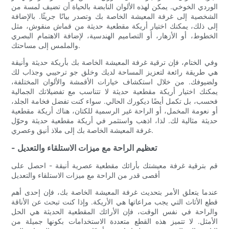
الوردي الخوخي. يمكن لهذه الألوان النابضة بالحياة أن تضيف لمسة من
الشخصية إلى غرفة المعيشة الخاصة بك وتصدر بيانًا جريئًا. بالإضافة
إلى ذلك، يمكنك اختيار أريكة مقطعية حديثة من قماش منقوش، مثل
الخطوط، أو الأزهار، أو التصاميم الهندسية، لإضافة الاهتمام البصري
والملمس إلى مساحتك.
وفي الختام، فإن ترقية غرفة المعيشة الخاصة بك بأريكة حديثة وأنيقة
هي طريقة رائعة لتعزيز المساحة لديك وخلق جو ترحيبي وجذاب لك
ولضيوفك. من خلال استكشاف خيارات الأقمشة والألوان المختلفة،
يمكنك اختيار أريكة مقطعية حديثة لا تتناسب مع تفضيلاتك الجمالية
فحسب، بل تكمل أيضًا ديكورك الحالي. سواء كنت تفضل فخامة الجلد،
أو نعومة المخمل، أو الراحة غير الرسمية للكتان، هناك أريكة مقطعية
حديثة مثالية لك. لذا، اذهب واستثمر في أريكة مقطعية حديثة وحوّل
غرفة المعيشة الخاصة بك إلى ملاذ أنيق وعصري.
- تعظيم الراحة مع ميزات الاستلقاء والتعديل
قم بترقية غرفة معيشتك بأرائك مقطعية عصرية أنيقة - احصل على
أقصى قدر من الراحة مع ميزات الاستلقاء والتعديل
عندما يتعلق الأمر بتحديث غرفة المعيشة الخاصة بك، فإن إحدى أهم
قطع الأثاث التي يجب مراعاتها هي الأريكة. وإذا كنت تبحث عن الأناقة
والراحة في نفس الوقت، فإن الأرائك المقطعية الحديثة هي الحل
الأمثل. لا تتميز هذه القطع متعددة الاستخدامات بكونها جميلة من