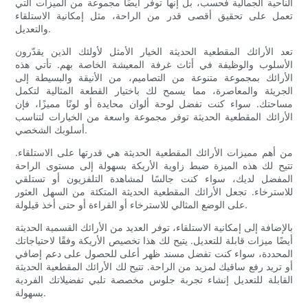
الناحية الجمالية فحسب، بل إنها توفر أيضًا مجموعة من الميزات التي
تعمل على تحقيق أقصى قدر من الراحة، مثل إمكانية الاستلقاء
والتعديل.
تعد الأرائك المقطعية الحديثة الخيار الأمثل لأولئك الذين يقدّرون
الأسلوب والوظيفة في أثاث غرفة المعيشة الخاصة بهم. تأتي هذه
الأرائك بمجموعة متنوعة من التصاميم، من الأنيقة والبسيطة إلى
الجريئة والمعاصرة، مما يسمح لك باختيار القطعة المثالية لتكمل
مساحتك. سواء كنت تفضل لوحة ألوان محايدة أو لونًا مميزًا، فإن
الأرائك المقطعية الحديثة توفر مجموعة واسعة من الخيارات لتناسب
أسلوبك الشخصي.
من أهم مميزات الأرائك المقطعية الحديثة هي قدرتها على الاستلقاء.
تتيح لك هذه الميزة ضبط زاوية الأريكة بسهولة إلى مستوى الراحة
المفضل لديك، سواء كنت جالسًا لمشاهدة التلفزيون أو تستلقي
للاسترخاء. تجعل الأرائك المقطعية الحديثة المتكئة من السهل العثور
على الوضع المثالي للاسترخاء أو القراءة أو حتى أخذ قيلولة.
بالإضافة إلى إمكانية الاستلقاء، توفر العديد من الأرائك القسمية الحديثة
أيضًا ميزات قابلة للتعديل. يتيح لك هذا تخصيص الأريكة وفقًا لاحتياجاتك
المحددة، سواء كنت تفضل مسند ظهر أعلى للحصول على دعم إضافي
أو تريد رفع ساقيك لمزيد من الراحة. تتيح لك الأرائك المقطعية الحديثة
القابلة للتعديل إنشاء تجربة جلوس مخصصة تلبي تفضيلاتك الفردية
بسهولة.