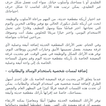
مساحتك وأسلوب حياتك. سواء كنت تفضل شكل حرف L التقليدي أو
شكل حرف U غير التقليدي، يمكن ترتيب هذه الأرائك لتناسب
احتياجاتك.
عند اختيار أريكة مقطعية حديثة، من المهم مراعاة الأسلوب والوظيفة.
ابحث عن أريكة تكمل ديكورك الحالي مع توفير وظائف التخزين والنوم
التي تحتاجها. اختر قماشًا متينًا وسهل التنظيف وقادرًا على تحمل
الاستخدام اليومي، واختر خيارًا مريحًا للجلوس يبقيك أنت وضيوفك
مرتاحين لساعات متواصلة.
وفي الختام، تعتبر الأرائك المقطعية الحديثة إضافة أنيقة وعملية لأي
غرفة معيشة. بفضل تصميمها الأنيق وخيارات التخزين ووظائف النوم،
توفر هذه الأرائك الشكل والوظيفة في نفس الوقت. قم بتحديث غرفة
المعيشة الخاصة بك بأريكة مقطعية حديثة اليوم وقم بتحويل المساحة
الخاصة بك إلى واحة أنيقة وعملية.
- إضافة لمسات شخصية باستخدام الوسائد والبطانيات
عندما يتعلق الأمر بتحديث غرفة المعيشة الخاصة بك، فإن إحدى أسهل
الطرق لإضافة لمسة شخصية هي استخدام الوسائد والبطانيات. يمكن
أن تحدث هذه اللمسات الدقيقة فرقًا كبيرًا في المظهر العام والشعور
بمساحتك، خاصةً عند إقرانها بأرائك مقطعية حديثة وأنيقة.
توفر الأرائك المقطعية الحديثة مظهرًا أنيقًا ومعاصرًا يمكنه الارتقاء
بتصميم أي غرفة معيشة على الفور. بفضل خطوطها النظيفة وجمالياتها