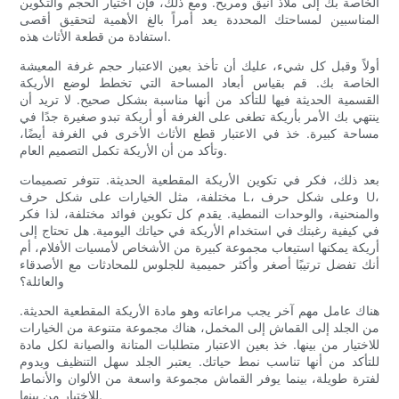
الخاصة بك إلى ملاذ أنيق ومريح. ومع ذلك، فإن اختيار الحجم والتكوين
المناسبين لمساحتك المحددة يعد أمراً بالغ الأهمية لتحقيق أقصى
استفادة من قطعة الأثاث هذه.
أولاً وقبل كل شيء، عليك أن تأخذ بعين الاعتبار حجم غرفة المعيشة
الخاصة بك. قم بقياس أبعاد المساحة التي تخطط لوضع الأريكة
القسمية الحديثة فيها للتأكد من أنها مناسبة بشكل صحيح. لا تريد أن
ينتهي بك الأمر بأريكة تطغى على الغرفة أو أريكة تبدو صغيرة جدًا في
مساحة كبيرة. خذ في الاعتبار قطع الأثاث الأخرى في الغرفة أيضًا،
وتأكد من أن الأريكة تكمل التصميم العام.
بعد ذلك، فكر في تكوين الأريكة المقطعية الحديثة. تتوفر تصميمات
مختلفة، مثل الخيارات على شكل حرف L، وعلى شكل حرف U،
والمنحنية، والوحدات النمطية. يقدم كل تكوين فوائد مختلفة، لذا فكر
في كيفية رغبتك في استخدام الأريكة في حياتك اليومية. هل تحتاج إلى
أريكة يمكنها استيعاب مجموعة كبيرة من الأشخاص لأمسيات الأفلام، أم
أنك تفضل ترتيبًا أصغر وأكثر حميمية للجلوس للمحادثات مع الأصدقاء
والعائلة؟
هناك عامل مهم آخر يجب مراعاته وهو مادة الأريكة المقطعية الحديثة.
من الجلد إلى القماش إلى المخمل، هناك مجموعة متنوعة من الخيارات
للاختيار من بينها. خذ بعين الاعتبار متطلبات المتانة والصيانة لكل مادة
للتأكد من أنها تناسب نمط حياتك. يعتبر الجلد سهل التنظيف ويدوم
لفترة طويلة، بينما يوفر القماش مجموعة واسعة من الألوان والأنماط
للاختيار من بينها.