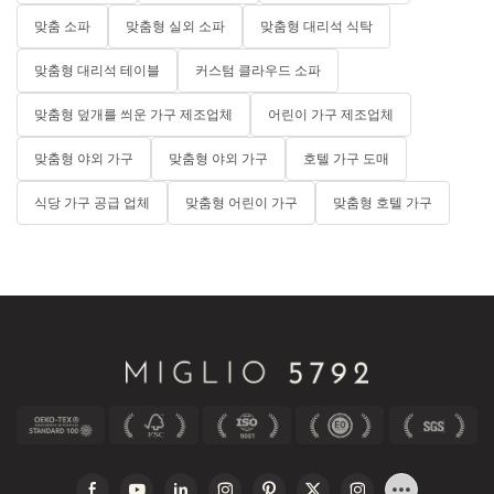
맞춤 소파
맞춤형 실외 소파
맞춤형 대리석 식탁
##
맞춤형 대리석 테이블
커스텀 클라우드 소파
맞춤형 덮개를 씌운 가구 제조업체
어린이 가구 제조업체
Whether you're exploring local workshops, engaging in online
platforms, seeking the guidance of an interior designer,
맞춤형 야외 가구
맞춤형 야외 가구
호텔 가구 도매
attending trade shows, or collaborating with specialized
companies, the world of customized furniture is vast and
식당 가구 공급 업체
맞춤형 어린이 가구
맞춤형 호텔 가구
exciting. At MIGLIO 5792, we are committed to helping you find
the perfect solution to reflect your style and meet your needs.
Embrace the opportunity to create furniture that is uniquely
yours and transform your living space into a personal
sanctuary!
Abschluss
Sure! Here’s a concluding paragraph for your blog post titled
"Where to Customize Furniture," touching upon the