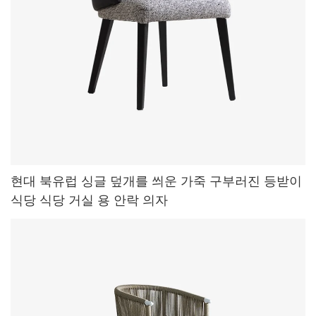
현대 북유럽 싱글 덮개를 씌운 가죽 구부러진 등받이
식당 식당 거실 용 안락 의자