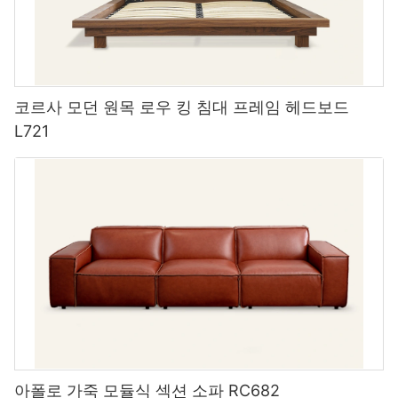
니다. 그들은 큰 모임에 탁월하며 광대 한 잔디 또는 파티오 공간을
Fingertips
Streamlined Production Processes and Timely Deliveries
Despite the customized nature of their work, custom hospitality
최대한 활용합니다.
furniture manufacturers like MIGLIO 5792 are able to provide
quick turnaround times and efficient production thanks to their
For those who prefer a digital solution, multiple online retailers
MIGLIO 5792 prides itself on its efficient production processes
skilled craftsmen and state-of-the-art facilities. This means that
올바른 야외 소파를 선택하는 데있어 주요 요인은 한 번에 수용하기
specialize in customizable furniture options. Platforms such as
and timely deliveries. With state-of-the-art facilities and
you can have your custom furniture delivered and installed in a
코르사 모던 원목 로우 킹 침대 프레임 헤드보드
위해 얼마나 많은 친구와 가족이 필요한지입니다. 그런 다음 색상,
MODLOFT, Joybird, and, of course, our own MIGLIO 5792,
advanced equipment, we have the capacity to handle large
timely manner, allowing you to open your doors to customers
재료 및 스타일과 같은 세부 사항이 있습니다.
L721
offer interactive online tools that allow you to design your
orders and meet tight deadlines without sacrificing quality. Our
sooner rather than later. Additionally, these manufacturers are
furniture from the comfort of your home.
team works closely with clients to understand their specific
able to work within your budget and timeline to ensure a
requirements and ensure that every product is manufactured to
seamless and stress-free experience.
또 다른 중요한 고려 사항은 소파를 최대한 활용하기 위해 얼마나 많
their exact specifications.
은 유지 보수를 기꺼이하고자하는지입니다. 튼튼한 아카시아 프레
These retailers often provide a vast array of choices. You can
임은 가벼운 비가 내릴 수 있으며 폴리 에스테르로 포장 된 시트 쿠
select the size, material, color, and design elements to create a
5. Sustainable and Eco-Friendly Practices
션은 야외를 위해 설계 될 수 있으므로 앞으로 몇 년 동안 아름답게
piece that seamlessly fits your space. At MIGLIO 5792, our
Sustainable Practices and Eco-Friendly Materials
유지 될 것입니다.
online customization tools allow you to view your selections in
real-time, helping you visualize how your furniture will look once
Many custom hospitality furniture manufacturers prioritize
completed.
At MIGLIO 5792, we are committed to sustainability and
sustainability and eco-friendly practices in their production
좋은
environmental responsibility. We carefully select our materials to
processes. From using locally-sourced materials to
minimize waste and reduce our carbon footprint, using eco-
implementing energy-efficient manufacturing techniques, these
L 모양의 야외 소파
Additionally, these retailers typically have customer service
friendly options whenever possible. By choosing to work with
manufacturers are committed to reducing their environmental
representatives available to assist you, providing guidance and
our company, clients can feel confident that they are
impact and creating furniture that is both beautiful and
앉는 것이 편하고 일어나기 쉽습니다. 이것은 라운지에 대한 꿈의 여
아폴로 가죽 모듈식 섹션 소파 RC682
answering any questions about the customization process.