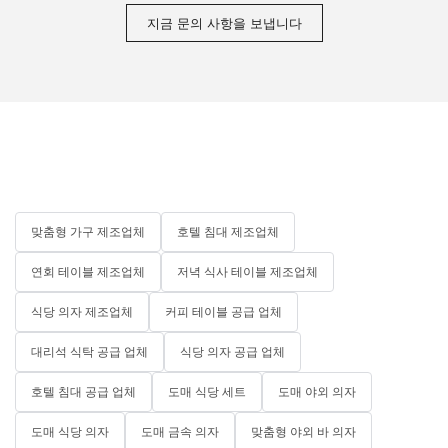
heights.
needs.
지금 문의 사항을 보냅니다
## 5. Custom Furniture Companies: Specialized Solutions for
Every Need
Lastly, custom furniture companies are dedicated to providing
tailored solutions to meet specific requirements. At MIGLIO
5792, we are proud to be one of these companies, specializing
in creating bespoke furniture pieces that fulfill your functional
맞춤형 가구 제조업체
호텔 침대 제조업체
and aesthetic desires.
연회 테이블 제조업체
저녁 식사 테이블 제조업체
식당 의자 제조업체
커피 테이블 공급 업체
From handcrafted sofas to tailored dining tables, these
companies prioritize quality and customer satisfaction.
대리석 식탁 공급 업체
식당 의자 공급 업체
Customers can choose from a range of materials, finishes, and
designs, ensuring that every piece is unique. Collaborating with
호텔 침대 공급 업체
도매 식당 세트
도매 야외 의자
a custom furniture company guarantees that you receive the
highest attention to detail and craftsmanship in your
도매 식당 의자
도매 금속 의자
맞춤형 야외 바 의자
customized product.