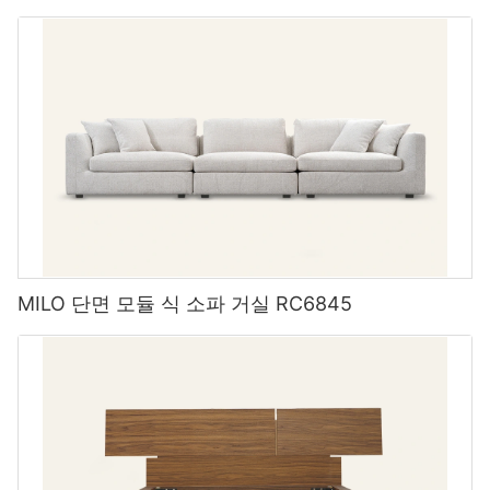
your ideas to life. From custom upholstery to bespoke finishes,
L 모양 소파
## 1. Local Furniture Workshops: Your Community
the possibilities are endless when you choose to buy from
Craftsmanship Hub
Partnering with an outdoor furniture manufacturer like MIGLIO
custom manufacturers like MIGLIO 5792.
다재다능하고 간단한 편안함이 높기 때문에 모든 객실을위한 완벽
5792 offers a multitude of advantages for businesses looking to
한 좌석입니다. 긴 하루를 보낸 후 편안해 지거나 영화의 밤을 보내
expand their product line or enhance their brand. By
거나 저녁 식사를 위해 가족을 앉히는 완벽한 방법입니다.
One of the most rewarding ways to customize furniture is by
collaborating with us, clients can access a wide range of
3. Personalized Service and Attention to Detail
visiting a local furniture workshop. These workshops often
benefits, including:
employ skilled artisans who are not only passionate about their
우아한 것을 원한다면
craft but also familiar with the local style. At MIGLIO 5792, we
Another advantage of buying from custom hospitality furniture
support local craftsmanship, and we encourage customers to
Quality Craftsmanship and Customizable Designs
manufacturers is the personalized service and attention to
L 모양 소파
explore their community workshops.
detail that you will receive throughout the entire process. From
the initial design consultation to the final installation of your
생활 공간에 현대적인 느낌을 더하려면 깨끗한 선이있는 가죽 단면
One of the key advantages of working with MIGLIO 5792 is our
furniture, these manufacturers are dedicated to providing
소파를 고려하십시오. 또는 더 캐주얼 한 모습을 선호한다면 회색이
MILO 단면 모듈 식 소파 거실 RC6845
When you engage with local artisans, you can discuss your
commitment to delivering high-quality products that are built to
exceptional customer service and ensuring that your needs are
나 베이지 색과 같은 부드러운 색상 팔레트가있는 직물 단면 소파를
vision in detail. Whether you want a specific fabric, dimension
last. Our team of skilled craftsmen uses the finest materials and
met every step of the way. By working closely with you, they
사용해보십시오. 또는 친밀한 영화의 밤을 주최하는 경우 "L"의 양
adjustments, or unique carvings, these artisans can often
techniques to create durable and stylish outdoor furniture
can create furniture that is tailored to your exact specifications
쪽 끝에 자리를 잡은 안락 의자 L 자형 소파를 선택하여 손님이 편안
accommodate your request. Visiting a workshop also allows you
pieces that meet the highest industry standards. Additionally,
and exceeds your expectations.
하게 뻗을 수 있습니다.
to witness the craftsmanship process, adding a personal touch
we offer customizable designs to help clients bring their vision
to your furniture customization journey.
to life and create unique products that set them apart from the
competition.
4. Quick Turnaround Time and Efficient Production
넓은 뒤뜰이 있다면 큰 큰 부분으로 잘못되기 어렵습니다. 이 소파는
L 자형 및 U 자형 디자인으로 제공되며 일반적으로 5-6 명을 수용합
## 2. Online Custom Furniture Retailers: Convenience at Your