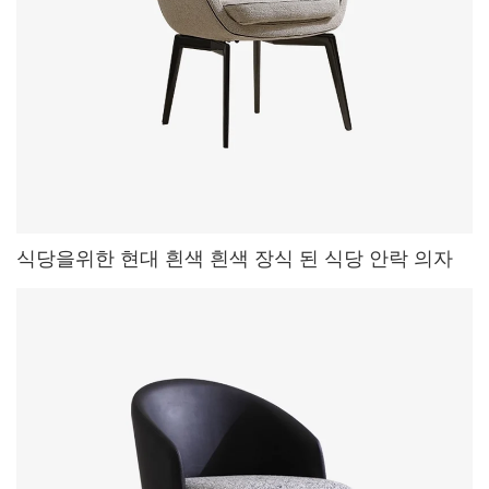
식당을위한 현대 흰색 흰색 장식 된 식당 안락 의자