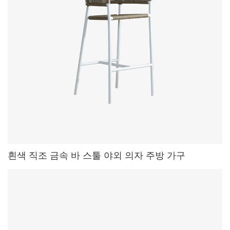
흰색 직조 금속 바 스툴 야외 의자 주방 가구