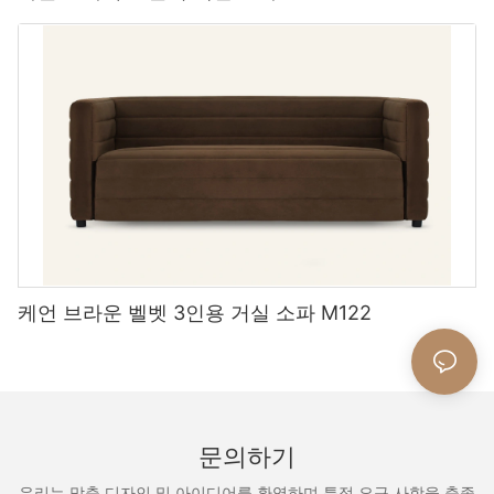
supporting a manufacturer that prioritizes sustainability and
environmentally responsible. By choosing to buy from custom
분의 디자인입니다. 또한 음료 트레이로 두 배로 늘릴 수있는 어울리
ethical practices.
manufacturers like MIGLIO 5792, you can feel good about your
는 오스만이 제공됩니다.
purchase knowing that you are supporting a company that
## 3. Interior Designers: Professional Guidance for Unique
values sustainability and ethical production practices.
Needs
Customer Service and Support Throughout the Partnership
L 모양 소파
In conclusion, there are numerous benefits to buying from
If you want a truly tailored experience, hiring an interior
Customer satisfaction is our top priority at MIGLIO 5792, and
custom hospitality furniture manufacturers like MIGLIO 5792.
L 모양의 야외 소파
designer can be an excellent choice. Designers possess a keen
we go above and beyond to provide exceptional service and
From exceptional quality and craftsmanship to unique designs
understanding of aesthetics and spatial dynamics, ensuring
support to every client. From the initial consultation to the final
and personalized service, these manufacturers offer a superior
미니멀리스트 소파
your customized furniture not only fits your personal style but
delivery, our team is dedicated to meeting the needs and
option for businesses looking to elevate their space with
also complements your living space.
expectations of our customers and ensuring that they are fully
custom-made furniture. Whether you are furnishing a new hotel
satisfied with their experience. Whether clients have questions,
or renovating a restaurant, choosing to work with a custom
concerns, or special requests, we are always here to lend a
manufacturer can help you achieve the perfect look for your
케언 브라운 벨벳 3인용 거실 소파 M122
When working with a designer, you can discuss your
helping hand and provide expert guidance.
establishment while supporting sustainability and eco-friendly
preferences in detail and gain insights into trends and materials
practices.
you might not have considered. They often have established
relationships with furniture manufacturers, ensuring that your
In conclusion, partnering with an outdoor furniture manufacturer
bespoke pieces are created with high quality and tailored to
like MIGLIO 5792 can offer a wide range of benefits for
your specifications.
businesses looking to enhance their product offerings and grow
conclusio
문의하기
their brand. From quality craftsmanship and customizable
designs to streamlined production processes and sustainable
In conclusion, purchasing from custom hospitality furniture
우리는 맞춤 디자인 및 아이디어를 환영하며 특정 요구 사항을 충족