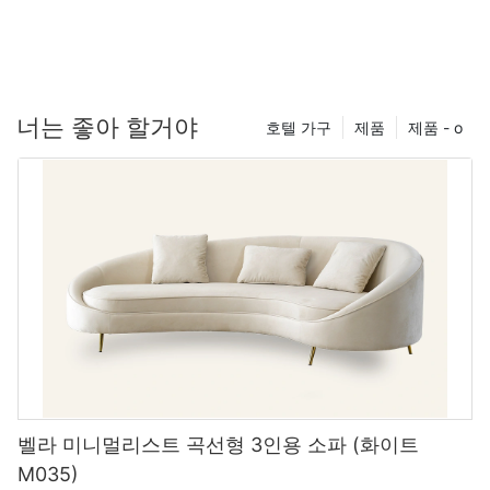
1. Exceptional Quality and Craftsmanship
materials and colors to choosing dimensions that fit your space
perfectly, we’ll guide you through the best places and
2. Quality Craftsmanship and Customizable Designs
현대적인 단면 소파는 모든 객실 크기를위한 다목적 가구 선택입니
resources to unleash your creativity. Whether you’re looking to
When you buy furniture from custom hospitality furniture
다. 당신이 찾고 있는지 여부
transform a single piece or outfit an entire room, join us as we
manufacturers like MIGLIO 5792, you can rest assured that the
explore how to turn your vision into reality and make your home
3. Streamlined Production Processes and Timely Deliveries
quality and craftsmanship of the pieces will be top-notch.
너는 좋아 할거야
L 모양 소파
호텔 가구
제품
제품 - o
a true reflection of who you are. Read on to discover the top
These manufacturers take pride in their work and are
destinations for custom furniture that will elevate your space
dedicated to creating furniture that is not only aesthetically
열린 컨셉 리빙 공간을 식당과 어울리는 공간으로 분리하거나 영화
from ordinary to extraordinary!
4. Sustainable Practices and Eco-Friendly Materials
pleasing but also durable and long-lasting. By investing in
로 돌아갈 수있는 편안한 장소가 되려면 집에 맞는 옵션이 많이 있습
custom-made furniture, you are ensuring that your pieces will
니다.
withstand the test of time and continue to look great for years
# Where to Customize Furniture: A Guide by MIGLIO 5792
5. Customer Service and Support Throughout the Partnership
to come.
L 모양 소파
In a world where personalization is highly sought after,
As a leading outdoor furniture manufacturer, MIGLIO 5792
2. Unique and Customizable Designs
다양한 색상, 스타일 및 패브릭 유형으로 제공되므로 취향과 공간에
customizing furniture allows individuals to express their unique
prides itself on providing top-quality products and exceptional
쉽게 맞을 수 있습니다. 또한 시트 높이와 팔 너비를 선택하여 이러
style and needs. At MIGLIO 5792, we understand that furniture
service to clients worldwide. With years of experience in the
한 많은 부분을 사용자 정의 할 수 있으므로 공간에서 가장 잘 작동
is more than just a functional item; it reflects the personality and
industry, our team has the expertise and resources to meet the
One of the main benefits of working with custom hospitality
하는 정확한 구성을 만들 수 있습니다.
taste of its owner. This article will explore where you can
unique needs of each customer and exceed their expectations.
furniture manufacturers is the ability to create unique and
customize furniture and delve into the various options available
customizable designs that perfectly fit your vision for your
벨라 미니멀리스트 곡선형 3인용 소파 (화이트
to you.
space. Whether you are looking for a specific color scheme,
그만큼
M035)
The Benefits of Outdoor Furniture Manufacturing Partnerships
fabric, or style, these manufacturers can work with you to bring