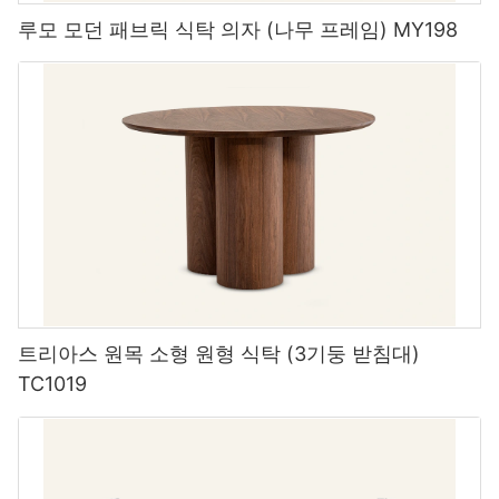
루모 모던 패브릭 식탁 의자 (나무 프레임) MY198
트리아스 원목 소형 원형 식탁 (3기둥 받침대)
TC1019