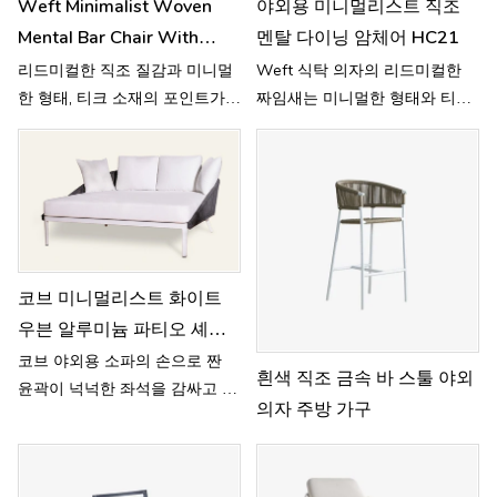
Weft Minimalist Woven
야외용 미니멀리스트 직조
Mental Bar Chair With
멘탈 다이닝 암체어 HC21
Back For Outdoor HC22
리드미컬한 직조 질감과 미니멀
Weft 식탁 의자의 리드미컬한
한 형태, 티크 소재의 포인트가
짜임새는 미니멀한 형태와 티크
어우러진 위프트 바 스툴은 야외
악센트와 결합되어 야외 공간에
공간에 세련되면서도 편안한 분
세련되고 캐주얼한 미학을 불어
위기를 선사합니다.
넣습니다.
코브 미니멀리스트 화이트
우븐 알루미늄 파티오 셰즈
라운지 소파 HC25
코브 야외용 소파의 손으로 짠
흰색 직조 금속 바 스툴 야외
윤곽이 넉넉한 좌석을 감싸고 있
의자 주방 가구
어 부드럽고 편안한 포옹의 느낌
을 불러일으킵니다.