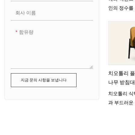
인의 정수를
회사 이름
코 스타일과
관점에서 재
함유량
치오톨리 플
지금 문의 사항을 보냅니다
나무 받침대
MY51
치오톨리 식
과 부드러운
자갈 모양을 
아하고 따뜻