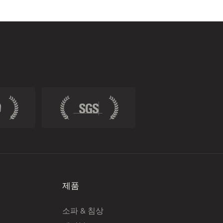
제품
소파 & 침상