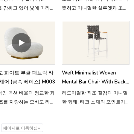
 감싸고 있어 빛에 따라
뜻하고 미니멀한 실루엣과 조각
는 깔끔하고 유려한 실루
적인 다리가 만나 시각적 긴장감
만들어냅니다.
을 조성하고, 궁극적으로 세련되
면서도 활기 넘치는 균형을 이루
어냅니다.
 화이트 부클 패브릭 라
Weft Minimalist Woven
체어 (금속 베이스) M003
Mental Bar Chair With Back
For Outdoor HC22
인 곡선 비율과 정교한 좌
리드미컬한 직조 질감과 미니멀
조를 자랑하는 모비도 라운
한 형태, 티크 소재의 포인트가
어는 최고의 편안함과 시각
어우러진 위프트 바 스툴은 야외
름다움을 동시에 선사합니
공간에 세련되면서도 편안한 분
위기를 선사합니다.