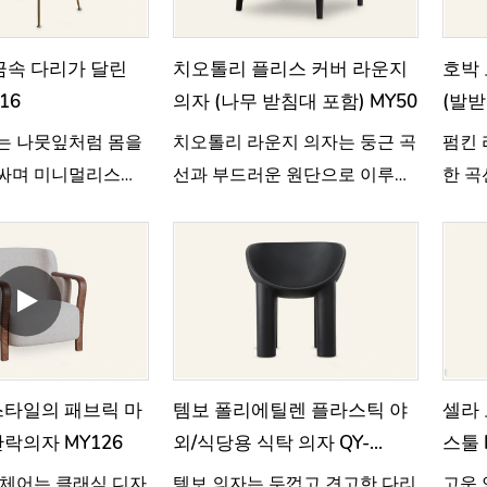
y 금속 다리가 달린
치오톨리 플리스 커버 라운지
호박 
16
의자 (나무 받침대 포함) MY50
(발받
는 나뭇잎처럼 몸을
치오톨리 라운지 의자는 둥근 곡
펌킨 
싸며 미니멀리스트
선과 부드러운 원단으로 이루어
한 곡
 자연스러운 우아함
진 자갈 모양을 특징으로 하며
다움과
다.
우아하고 따뜻한 느낌을 줍니다.
를 이
켰습니
스타일의 패브릭 마
템보 폴리에틸렌 플라스틱 야
셀라 
락의자 MY126
외/식당용 식탁 의자 QY-
스툴 
A22034
 체어는 클래식 디자
템보 의자는 두껍고 견고한 다리
고운 