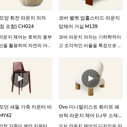
모양 회전 라운지 의자
코바 벨벳 업홀스터드 라운지
침 포함) CH024
암체어 거실 M139
라운지 체어는 호박의 풍부
코바 라운지 의자는 기하학적이
선을 활용하여 자연의 아름
고 조각적인 비율을 특징으로 하
 현대적인 편안함이 조화
며, 현대적인 미니멀리즘과 세련
루는 디자인으로 재탄생시
된 구조적 디자인이 결합되었습
다.
니다.
모던 새들 가죽 카운터 바
Ovo 미니멀리스트 화이트 패
MY42
브릭 라운지 체어 (나무 소재)
CH023
안장 가죽이 셀라 카운터
오보 라운지 체어의 디자인은 따