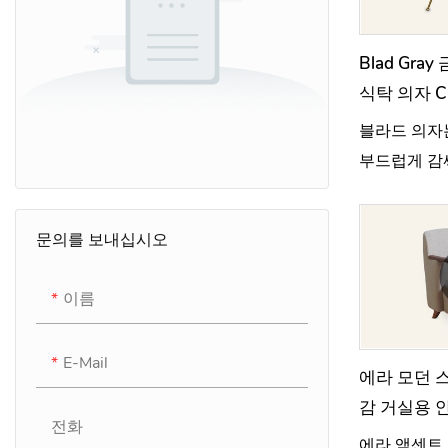
Blad Gra
식탁 의자 C
블라드 의자
부드럽게 감
적 우아함과
을 구현합니
문의를 보내십시오
이름
E-Mail
에라 모던 
감 거실용 안
전화
에라 액센트