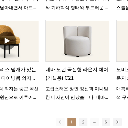
 담아내면서 아르데
와 기하학적 형태와 부드러운 형
스툴을
 편안함을 현대적인
태의 조화가 어우러져 독특한 개
변화하
해석했습니다.
성을 자아냅니다.
엣을 
리스 덮개가 있는
네바 모던 곡선형 라운지 체어
모비도
 다이닝룸 의자
(거실용) C21
운지 
탁 의자는 둥근 곡선
고급스러운 장인 정신과 미니멀
매혹적
 원단으로 이루어진
한 디자인이 만났습니다. 네바
석 구
특징으로 하며, 우
라운지 체어는 전체를 덮는 패브
지 체
한 느낌을 줍니다.
릭 마감으로 탁월한 착석감을 선
적 아
...
1
2
6
사합니다.
다.