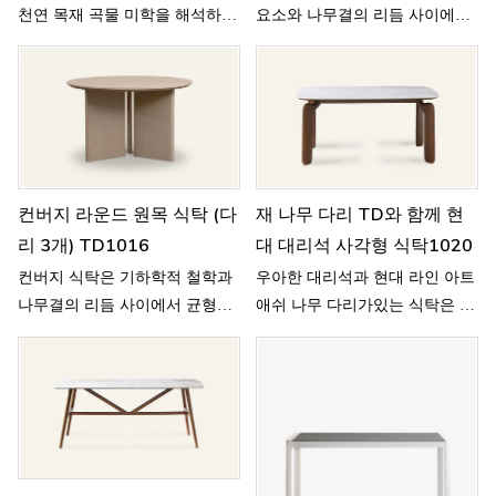
천연 목재 곡물 미학을 해석하고
요소와 나무결의 리듬 사이에서
혁신적인 3 열 삼각형 구조는 건
균형을 이룹니다.
축 역학을 가구 디자인 언어로
바꿉니다.
컨버지 라운드 원목 식탁 (다
재 나무 다리 TD와 함께 현
리 3개) TD1016
대 대리석 사각형 식탁1020
컨버지 식탁은 기하학적 철학과
우아한 대리석과 현대 라인 아트
나무결의 리듬 사이에서 균형을
애쉬 나무 다리가있는 식탁은 중
이룹니다.
립적 인 색상을 사용하여 합리성
과시를 조화시켜 강성과 부드러
움으로 현대 예술적 식당을 만듭
니다.