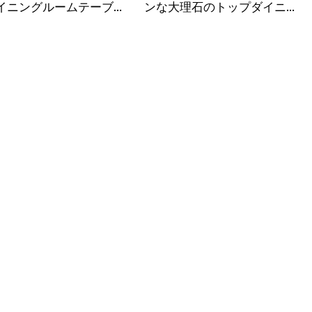
イニングルームテーブル
ンな大理石のトップダイニン
グテーブルダイニングルーム
家具