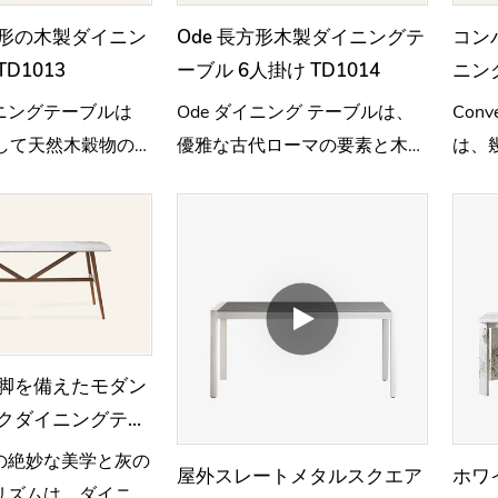
形の木製ダイニン
Ode 長方形木製ダイニングテ
コン
D1013
ーブル 6人掛け TD1014
ニン
TD1
ニングテーブルは
Ode ダイニング テーブルは、
Con
用して天然木穀物の美
優雅な古代ローマの要素と木目
は、
、その革新的な3列
のリズムが絶妙に調和していま
ズム
造は建築力学を家具
す。
語に変換する
脚を備えたモダン
クダイニングテー
7
の絶妙な美学と灰の
屋外スレートメタルスクエア
ホワ
リズムは、ダイニン