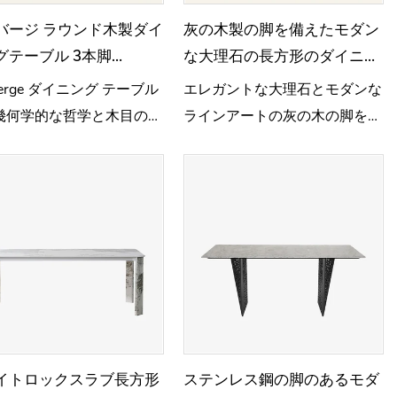
バージ ラウンド木製ダイ
灰の木製の脚を備えたモダン
グテーブル 3本脚
な大理石の長方形のダイニン
016
グテーブルTD1020
verge ダイニング テーブル
エレガントな大理石とモダ​​ンな
幾何学的な哲学と木目のリ
ラインアートの灰の木の脚を備
が絶妙に調和しています。
えたダイニングテーブルは、ニ
ュートラルな色を使用して合理
性と詩を調和させ、剛性と柔ら
かさの両方でモダンな芸術的な
ダイニングスペースを作り出し
ます
イトロックスラブ長方形
ステンレス鋼の脚のあるモダ