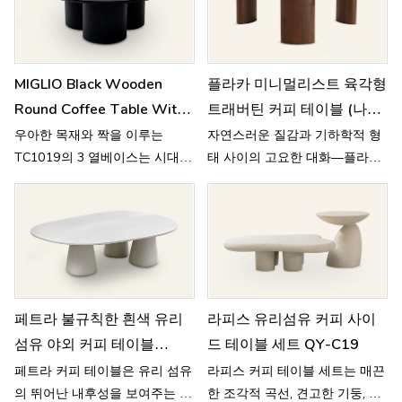
MIGLIO Black Wooden
플라카 미니멀리스트 육각형
Round Coffee Table With
트래버틴 커피 테이블 (나무
Three-Column Base
다리 포함) TC1065
우아한 목재와 짝을 이루는
자연스러운 질감과 기하학적 형
TC1019의 3 열베이스는 시대를
태 사이의 고요한 대화—플라카
TC1019
초월한 미니멀리스트 현대 디자
커피 테이블은 평온한 조화를 구
인을 만듭니다.
현합니다.
페트라 불규칙한 흰색 유리
라피스 유리섬유 커피 사이
섬유 야외 커피 테이블
드 테이블 세트 QY-C19
HB84
페트라 커피 테이블은 유리 섬유
라피스 커피 테이블 세트는 매끈
의 뛰어난 내후성을 보여주는 동
한 조각적 곡선, 견고한 기둥, 세