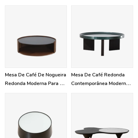
resistência da fibra de vidro às
esculturais suaves, pilares
intempéries, ao mesmo tempo
sólidos e textura refinada.
que incorpora a elegância fluida
e minimalista do design natural.
Mesa De Café De Nogueira
Mesa De Café Redonda
Redonda Moderna Para A
Contemporânea Moderna
Sala De Estar
Para A Sala De Estar