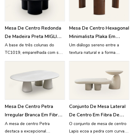
sofisticada.
Mesa De Centro Redonda
Mesa De Centro Hexagonal
De Madeira Preta MIGLIO
Minimalista Plaka Em
Com Base De Três Colunas
Travertino Com Pés De
A base de três colunas do
Um diálogo sereno entre a
TC1019, emparelhada com sua
textura natural e a forma
TC1019
Madeira TC1065
elegante madeira, cria um
geométrica — a mesa de centro
design moderno minimalista
Plaka personifica a harmonia
atemporal
tranquila.
Mesa De Centro Petra
Conjunto De Mesa Lateral
Irregular Branca Em Fibra
De Centro Em Fibra De
De Vidro Para Exterior
Vidro Lapis QY-C19
A mesa de centro Petra
O conjunto de mesa de centro
destaca a excepcional
Lapis ecoa a pedra com curvas
HB84