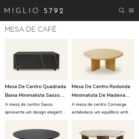
MESA DE CAFÉ
Mesa De Centro Quadrada
Mesa De Centro Redonda
Baixa Minimalista Sasso
Minimalista De Madeira
Em Mármore B53
Converge TC1021
A mesa de centro Sasso
A mesa de centro Converge
apresenta um design elegante
estabelece um equilíbrio entre
e discreto com mármore polido
a filosofia geométrica e o ritmo
refinado, exalando uma
dos grãos da madeira.
elegância contemporânea