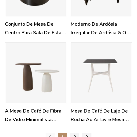
Conjunto De Mesa De
Moderno De Ardósia
Centro Para Sala De Estar
Irregular De Ardósia & Oak
Moderna E Contemporânea
Folheador Pequeno Mesa
De Café
A Mesa De Café De Fibra
Mesa De Café De Laje De
De Vidro Minimalista
Rocha Ao Ar Livre Mesa
Define Mesas Laterais Ao
Lateral De Metal Branco
Ar Livre
1
2