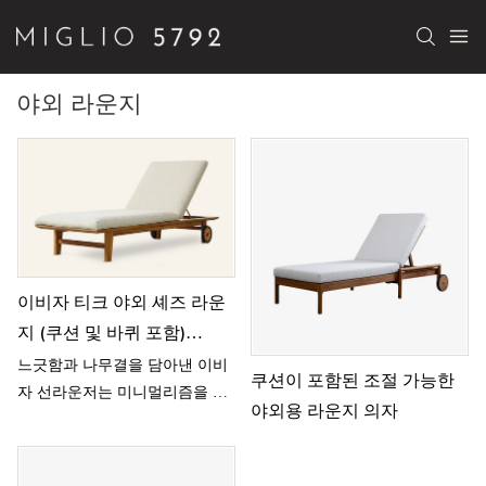
야외 라운지
이비자 티크 야외 셰즈 라운
지 (쿠션 및 바퀴 포함)
HT13
느긋함과 나무결을 담아낸 이비
쿠션이 포함된 조절 가능한
자 선라운저는 미니멀리즘을 통
야외용 라운지 의자
해 편안함과 편리함을 새롭게 해
석했습니다.