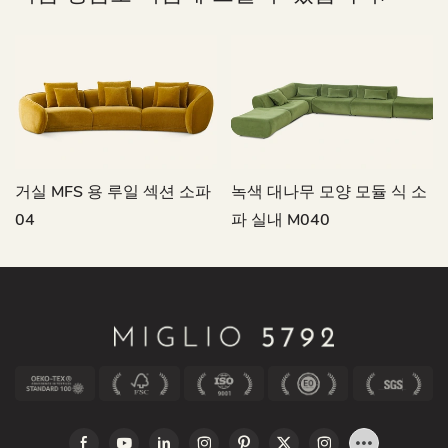
거실 MFS 용 루일 섹션 소파
녹색 대나무 모양 모듈 식 소
04
파 실내 M040