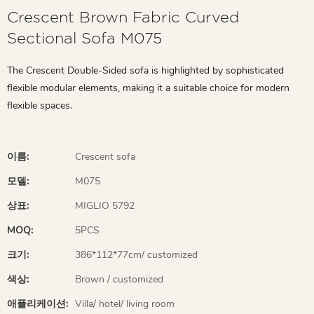
Crescent Brown Fabric Curved
Sectional Sofa M075
The Crescent Double-Sided sofa is highlighted by sophisticated
flexible modular elements, making it a suitable choice for modern
flexible spaces.
이름:
Crescent sofa
모델:
M075
상표:
MIGLIO 5792
MOQ:
5PCS
크기:
386*112*77cm/ customized
색상:
Brown / customized
애플리케이션:
Villa/ hotel/ living room