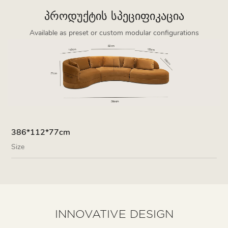
ᲞᲠᲝᲓᲣᲥᲢᲘᲡ ᲡᲞᲔᲪᲘᲤᲘᲙᲐᲪᲘᲐ
Available as preset or custom modular configurations
386*112*77cm
Size
INNOVATIVE DESIGN