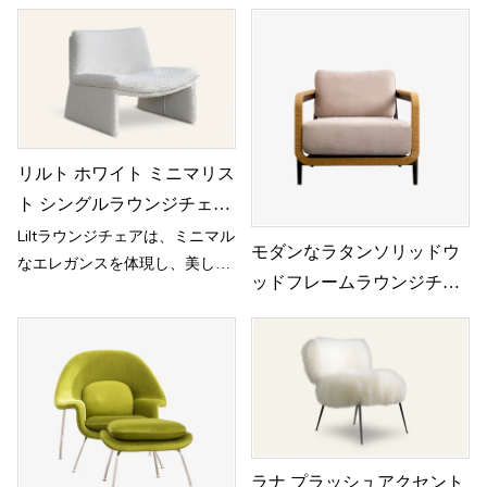
ジチェア。全面に張られた布張
造を備え、絶妙な快適さと見た
りが、格別な座り心地を提供し
目の魅力を兼ね備えています。
ます。
リルト ホワイト ミニマリス
ト シングルラウンジチェア
リビングルーム用 H837
Liltラウンジチェアは、ミニマル
モダンなラタンソリッドウ
なエレガンスを体現し、美しさ
ッドフレームラウンジチェ
と人間工学に基づいた快適さの
アアームチェア
絶妙なバランスを実現していま
す。
ラナ プラッシュアクセント