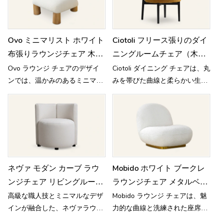
Ovo ミニマリスト ホワイト
Ciotoli フリース張りのダイ
布張りラウンジチェア 木製
ニングルームチェア（木製
CH023
ベース付き）MY51
Ovo ラウンジ チェアのデザイ
Ciotoli ダイニング チェアは、丸
ンでは、温かみのあるミニマリ
みを帯びた曲線と柔らかい生地
ストなシルエットが彫刻的な脚
を使用した小石のような形をし
とぶつかり合って視覚的な緊張
ており、エレガントな暖かさを
感を生み出し、最終的に洗練さ
感じさせます。
れていて活気のあるバランスが
生まれます。
ネヴァ モダン カーブ ラウ
Mobido ホワイト ブークレ
ンジチェア リビングルーム
ラウンジチェア メタルベー
用 C21
ス M003
高級な職人技とミニマルなデザ
Mobido ラウンジ チェアは、魅
インが融合した、ネヴァラウン
力的な曲線と洗練された座席構