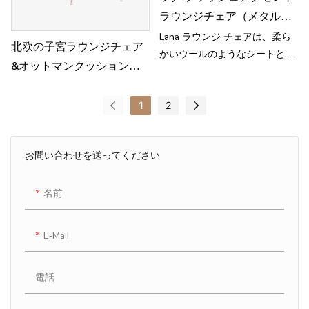
ラウンジチェア（メタルレ
ッグ付き） MY27
Lana ラウンジ チェアは、柔ら
北欧の子宮ラウンジチェア
かいウールのようなシートと細
&オットマンクッションチ
い金属製の脚を組み合わせ、ミ
ェア
ニマリストの優雅さとモダンな
温かみを体現しています。
1
2
お問い合わせを送ってください
名前
E-Mail
電話