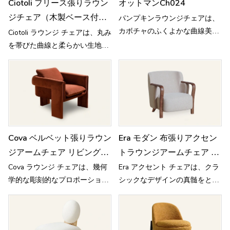
Ciotoli フリース張りラウン
オットマンch024
ジチェア（木製ベース付
パンプキンラウンジチェアは、
カボチャのふくよかな曲線美
き）MY50
Ciotoli ラウンジ チェアは、丸み
を、自然の美しさと現代的な快
を帯びた曲線と柔らかい生地を
適さが融合したデザインへと昇
使用した小石のような形をして
華させています。
おり、エレガントな暖かさを演
出します。
Cova ベルベット張りラウン
Era モダン 布張りアクセン
ジアームチェア リビングル
トラウンジアームチェア リ
ーム M139
ビングルーム用 MY126
Cova ラウンジ チェアは、幾何
Era アクセント チェアは、クラ
学的な彫刻的なプロポーション
シックなデザインの真髄をとら
が特徴で、モダンなミニマリズ
え、アールデコと快適さを現代
ムと洗練された構造デザインが
的な視点から再解釈していま
融合しています。
す。