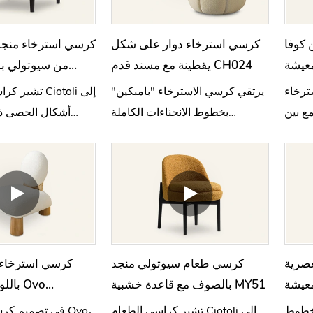
 كوفا
كرسي استرخاء دوار على شكل
كرسي استرخاء منج
معيشة
يقطينة مع مسند قدم CH024
من سيوتولي ب
M13
Co بأبعاد
يرتقي كرسي الاسترخاء "بامبكين"
تشير كراسي ال
ع بين
بخطوط الانحناءات الكاملة
أشكال الحصى ذا
تصميم
لليقطينة إلى تصميم يجمع بين
المستديرة والنسيج 
الجمال الطبيعي والراحة العصرية.
عصرية
كرسي طعام سيوتولي منجد
كرسي استرخاء
بالصوف مع قاعدة خشبية MY51
باللو
 CH023
لخطوط
تشير كراسي الطعام Ciotoli إلى
في تصميم كرسي ا