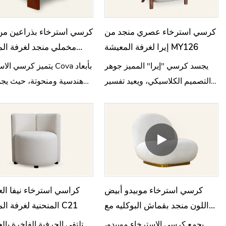
كرسي استرخاء عصري منجد من
كرسي استرخاء بذراعين من
إيرا لغرفة المعيشة MY126
مخملي منجد لغرفة ال
9
يجسد كرسي "إيرا" المميز جوهر
يتميز كرسي الاسترخاء va
التصميم الكلاسيكي، ويعيد تفسير
هندسية ومنحوتة، حيث يجم
فن الآرت ديكو والراحة من منظور
بساطة التصميم الحديث وال
عصري.
الهيكلي الراقي.
كرسي استرخاء موبيدو أبيض
كراسي استرخاء نيفا ال
اللون منجد بقماش البوكليه مع
المنحنية لغرفة المعيشة C21
قاعدة معدنية M003
يجمع كرسي الاسترخاء موبيدو،
تلتقي الحرفية الفاخرة با