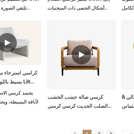
الكامل
أشكال الحصى ذات المنحنيات
تلتقي الصورة ا
ساسًا
المستديرة والنسيج الناعم للدفء
والبسيطة مع الأ
الأنيق.
لخلق توتر بصري، وينت
بتوازن راقي وحيوي.
كراسي استرخاء مف
بسيط باللون 
لغرفة المعيشة H837
يجسد كرسي الاست
الي &
كرسي صالة خشب الخشب
الأناقة البسيطة، ويحقق 
ماني
الصلب الحديث كرسي كرسي
بين الجماليات والراحة المريحة.
كرسي
1
2