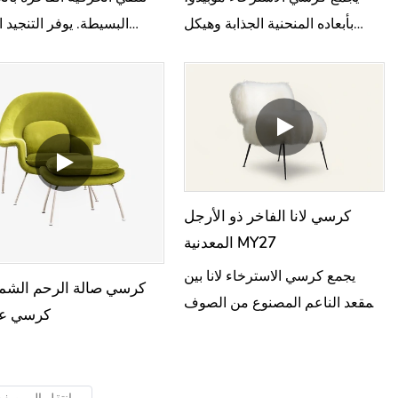
بأبعاده المنحنية الجذابة وهيكل
البسيطة. يوفر التنجيد 
مقعده المتطور، بين الراحة الفائقة
لكرسي الاسترخاء نيفا إح
والجاذبية البصرية.
استثنائيًا.
كرسي لانا الفاخر ذو الأرجل
المعدنية MY27
يجمع كرسي الاسترخاء لانا بين
كرسي صالة الرحم الشم
المقعد الناعم المصنوع من الصوف
كرسي عث
والأرجل المعدنية النحيلة، ليجسد
الأناقة البسيطة والدفء العصري.