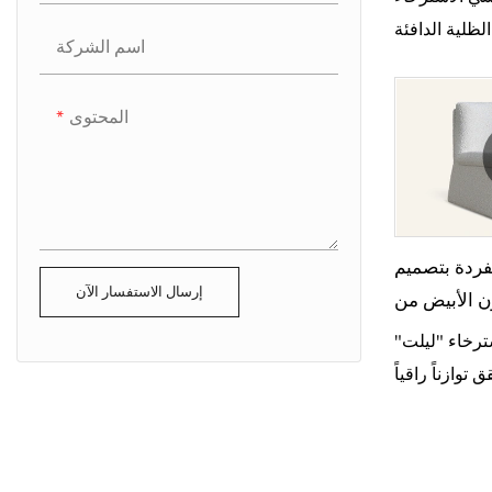
لظلية الدافئة
اسم الشركة
رجل المنحوتة
هي في النهاية
المحتوى
ردة بتصميم
إرسال الاستفسار الآن
الأبيض من Lilt
رخاء "ليلت"
توازناً راقياً