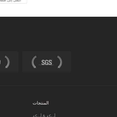
المنتجات
أريكة & أريكة