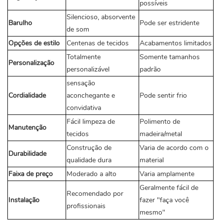
possíveis
Silencioso, absorvente
Barulho
Pode ser estridente
de som
Opções de estilo
Centenas de tecidos
Acabamentos limitados
Totalmente
Somente tamanhos
Personalização
personalizável
padrão
sensação
Cordialidade
aconchegante e
Pode sentir frio
convidativa
Fácil limpeza de
Polimento de
Manutenção
tecidos
madeira/metal
Construção de
Varia de acordo com o
Durabilidade
qualidade dura
material
Faixa de preço
Moderado a alto
Varia amplamente
Geralmente fácil de
Recomendado por
Instalação
fazer "faça você
profissionais
mesmo"