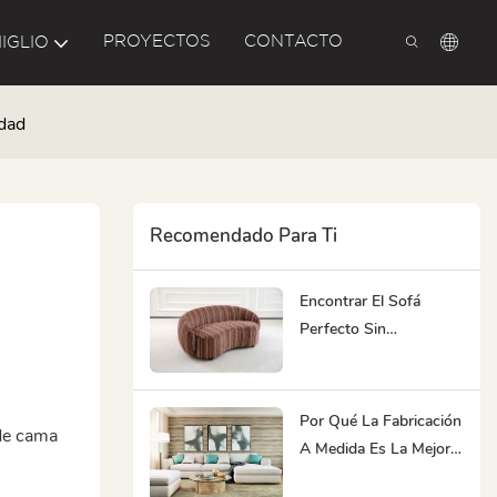
PROYECTOS
CONTACTO
IGLIO
idad
Recomendado Para Ti
Encontrar El Sofá
Perfecto Sin
Abrumarse Con Una
Sobrecarga De
Opciones
Por Qué La Fabricación
 de cama
A Medida Es La Mejor
Opción De Sofá Para