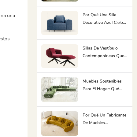
Interiores De Alto
Tránsito
Por Qué Una Silla
ona una
Decorativa Azul Cielo
Debería Estar Presente
En Todos Los Salones
estos
De Hotel Y Espacios De
Sillas De Vestíbulo
Coworking.
Contemporáneas Que
Hacen Algo Más Que
Llenar Una Sala De
Espera.
Muebles Sostenibles
Para El Hogar: Qué
Buscar En 2026
Por Qué Un Fabricante
De Muebles
Personalizados