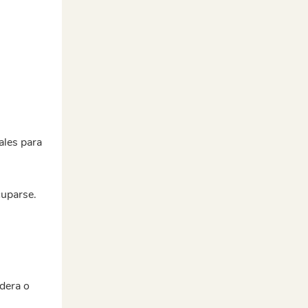
ales para
cuparse.
dera o