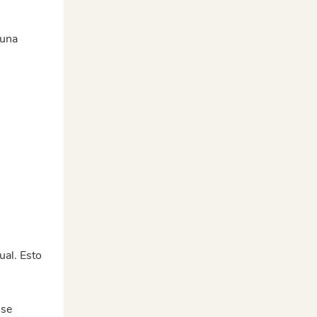
 una
ual. Esto
 se