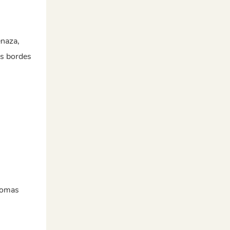
enaza,
us bordes
atomas