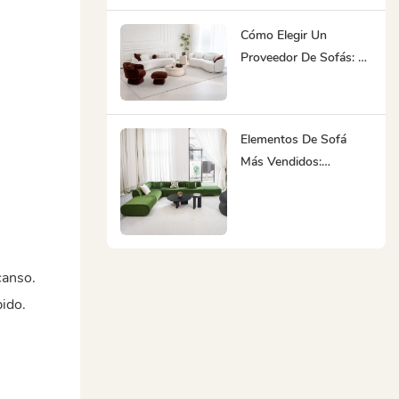
Centrado En El Diseño
Es Su Mejor Socio
Cómo Elegir Un
Proveedor De Sofás: La
Capacidad De Ofrecer
Una Solución Integral
De Muebles Le Ahorra
Elementos De Sofá
Tiempo Y Esfuerzo.
Más Vendidos:
Modular, Minimalista,
Ergonómico, Sostenible
canso.
pido.