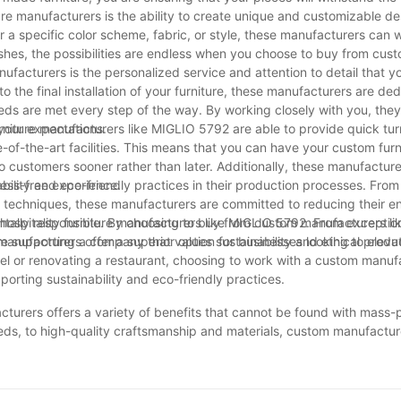
ure manufacturers is the ability to create unique and customizable de
or a specific color scheme, fabric, or style, these manufacturers can 
ishes, the possibilities are endless when you choose to buy from cus
facturers is the personalized service and attention to detail that yo
to the final installation of your furniture, these manufacturers are de
eds are met every step of the way. By working closely with you, the
 your expectations.
urniture manufacturers like MIGLIO 5792 are able to provide quick tu
e-of-the-art facilities. This means that you can have your custom furn
o customers sooner rather than later. Additionally, these manufacture
ress-free experience.
bility and eco-friendly practices in their production processes. From 
 techniques, these manufacturers are committed to reducing their e
entally responsible. By choosing to buy from custom manufacturers l
hospitality furniture manufacturers like MIGLIO 5792. From exception
 supporting a company that values sustainability and ethical produ
anufacturers offer a superior option for businesses looking to eleva
el or renovating a restaurant, choosing to work with a custom manuf
porting sustainability and eco-friendly practices.
acturers offers a variety of benefits that cannot be found with mass
eeds, to high-quality craftsmanship and materials, custom manufactur
in custom hospitality furniture, you are not only receiving a one-of-
ou are in need of furniture for your hospitality space, consider the 
 will thank you.