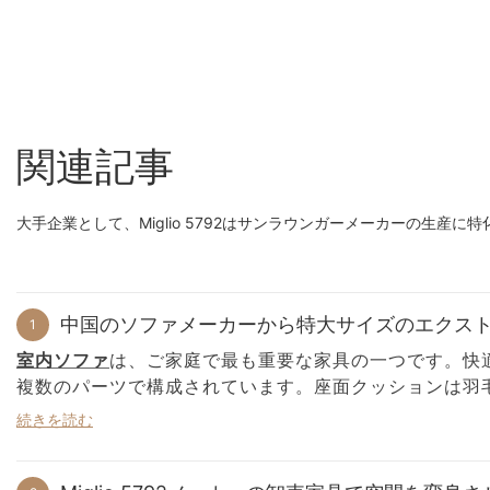
関連記事
大手企業として、Miglio 5792はサンラウンガーメーカーの生産に
中国のソファメーカーから特大サイズのエクス
1
室内ソファ
は
、ご家庭で最も重要な家具の一つです。快
複数のパーツで構成されています。座面クッションは羽
耐久性を求めるなら、無垢材のフレームと補強されたス
続きを読む
ソファの内部には詰め物、フォーム、ダウンが詰められ