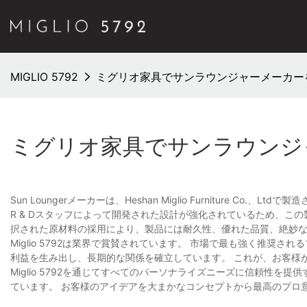
MIGLIO 5792
ミグリオ家具でサンラウンジャーメーカー
ミグリオ家具でサンラウンジ
Sun Loungerメーカーは、Heshan Miglio Furniture 
R & Dスタッフによって開発された設計が強化されているため、こ
択された原材料の採用により、製品には耐久性、優れた品質、絶妙
Miglio 5792は業界で賞賛されています。 市場で最も強く推
利益を生み出し、長期的な関係を確立しています。 これが、お客様
Miglio 5792を通じてすべてのパーソナライズニーズに信頼性
ています。 お客様のアイデアを大まかなコンセプトから最高のプロ