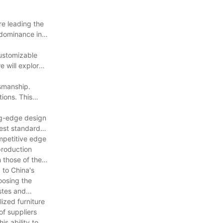
re leading the
s dominance in
customizable
 will explore
tsmanship.
ions. This
ing-edge design
hest standards
ompetitive edge
production
 those of their
 to China's
oosing the
astes and
ized furniture
of suppliers
is ability to