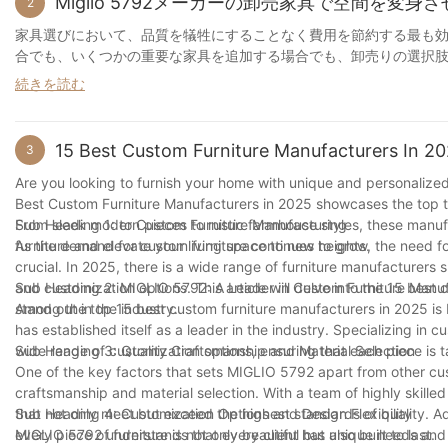
Miglio 5792メーカーの卸売家具で空間を変身
ラブシートのカバーは布製または羽毛製です。クッショ
2
は高密度で高反発のフォームで、クッションは保護用の
家具選びにおいて、品質を犠牲にすることなく費用を節約する最も
イリッシュさと快適さをプラスするのに最適です
。ニーズと予算
合でも、いくつかの重要な家具を追加する場合でも、卸売りの選択
さい。
事では、
卸売り家具
のメリットを探り、Miglio 5792メーカ
続きを読む
す。
家具卸売のメリット
室内ソファを
選ぶ際には
、品質とスタイルが重要です。
があり、快適なのです。しかし、ご自宅のスタイルに合
15 Best Custom Furniture Manufacturers In 2
3
手頃な価格で効率的に家具を揃えたい方。卸売りはメーカーや販売
室内ソファは、どんなお部屋にもマッチします。ご自宅
よりもはるかに安い価格で、高品質な家具を手に入れることができ
Are you looking to furnish your home with unique and personalized p
のの投資であることを常に心に留めておいてください。
Best Custom Furniture Manufacturers in 2025 showcases the top ta
さらに、卸売り家具は大量購入できることが多いため、住宅、オフ
From sleek modern pieces to rustic farmhouse styles, these manufa
Sub Heading 1: to Custom Furniture Manufacturing
素材からお選びいただけるので、お客様の好みやニーズにぴったり
furniture and elevate your living space to new heights.
As the demand for custom furniture continues to grow, the need f
crucial. In 2025, there is a wide range of furniture manufacturers 
家具を卸売で購入するもう一つのメリットは、カスタマイズが可能
and customization options. This article will delve into the 15 best
Sub Heading 2: MIGLIO 5792: A Leader in Custom Furniture Manu
て家具をカスタマイズするオプションを提供しています。この柔軟
stand out in the industry.
Among the top 15 best custom furniture manufacturers in 2025 is 
寝室用家具の卸売
has established itself as a leader in the industry. Specializing in
wide range of customization options, ensuring that each piece is ta
Sub Heading 3: Quality Craftsmanship and Material Selection
One of the key factors that sets MIGLIO 5792 apart from other cu
寝室用ラウンジチェア
craftsmanship and material selection. With a team of highly skille
リラックスして快適な空間を作るには、充実した家具を備えた寝室
that not only meet but exceed the highest standards of quality. Add
Sub Heading 4: Customization Options and Design Flexibility
チェアは寝室にスタイリッシュな雰囲気を添えるだけでなく、読書やリラ
every piece of furniture is not only beautiful but also built to last.
MIGLIO 5792 understands that every client has unique needs and p