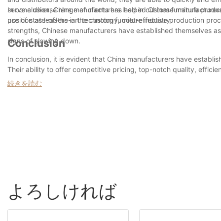
serve a diverse range of clients has helped Chinese manufacturers bu
In conclusion, China manufacturers lead in custom furniture produc
position as leaders in the custom furniture industry.
use of state-of-the-art technology, cost-effective production pro
strengths, Chinese manufacturers have established themselves as 
signs of slowing down.
Conclusión
In conclusion, it is evident that China manufacturers have establi
リビングルーム家具の卸売
Their ability to offer competitive pricing, top-notch quality, effi
from the competition. Additionally, their ongoing commitment to i
続きを読む
meet the evolving needs of consumers worldwide. As a result, it i
リビングルームソファ
market and are likely to maintain their leading position for the for
リビングルームは家の中心となることが多く、ソファはその中心的
options, look no further than China manufacturers for all your need
って快適で居心地の良い空間に変えることができます。Miglio 5
イズ、素材を取り揃えています。
ソファを選ぶ際は、リビングルームの広さと、ソファが収まるスペ
れる十分なスペースがあることを確認してください。リビングルー
Miglioは、長くお使いいただけるよう設計された高品質なソファ
よろしければ
や嗜好にお応えする豊富なオプションをご用意しています。卸売価