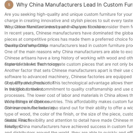
Why China Manufacturers Lead In Custom Fur
5
Are you seeking high-quality and unique custom furniture for you
charge in creating innovative and stylish pieces to suit every tast
the custom furniture industry and why you should consider them fo
Why China Manufacturers Lead In Custom Furniture
In recent years, Chinese manufacturers have dominated the global 
pieces at competitive prices has made them a preferred choice for
the reasons why China manufacturers lead in custom furniture pro
Quality Craftsmanship
One of the main reasons why China manufacturers are able to excel
Chinese artisans have a long history of working with wood and oth
expertise allows them to create custom pieces that are not only be
State-of-the-Art Technology
Another factor that sets Chinese manufacturers apart is their use
software to advanced machinery, Chinese factories are equipped w
of quality and precision. This technological advantage allows the
Cost-Effective Production
in the global market.
In addition to their commitment to quality craftsmanship and use 
processes. The lower cost of labor and materials in China allows th
competitors in other countries. This affordability makes custom fur
Wide Range of Options
dominance in the industry.
Chinese manufacturers also stand out for their ability to offer a w
type of wood, the color of the finish, or the size of the piece, cust
needs. This flexibility and attention to detail have made Chinese
Global Reach
solutions.
Finally, China manufacturers have achieved success in custom furn
and distributors around the world, they are able to quickly and effi