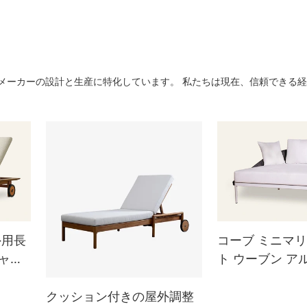
。 サンラウンガーメーカーの設計と生産に特化しています。 私たちは現在、信頼でき
外用長
コーブ ミニマリ
ャス
ト ウーブン ア
オ シェーズ ラ
チ HC25
クッション付きの屋外調整