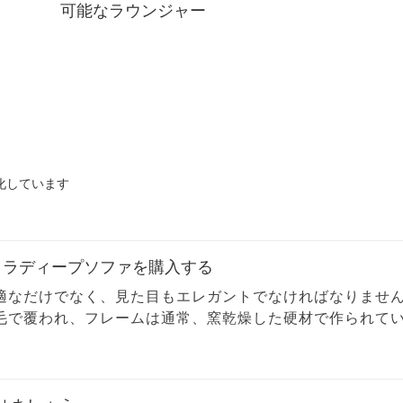
可能なラウンジャー
特化しています
トラディープソファを購入する
適なだけでなく、見た目もエレガントでなければなりませ
毛で覆われ、フレームは通常、窯乾燥した硬材で作られて
ラットベースを備えたソファを選ぶべきです。フレームに
ている必要があります。