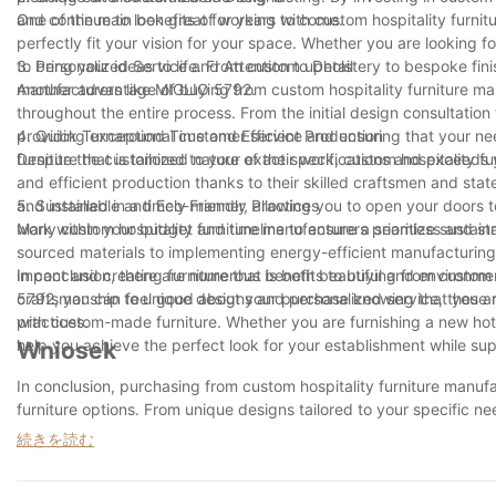
and continue to look great for years to come.
One of the main benefits of working with custom hospitality furnit
perfectly fit your vision for your space. Whether you are looking f
to bring your ideas to life. From custom upholstery to bespoke fin
3. Personalized Service and Attention to Detail
manufacturers like MIGLIO 5792.
Another advantage of buying from custom hospitality furniture manu
throughout the entire process. From the initial design consultation 
providing exceptional customer service and ensuring that your ne
4. Quick Turnaround Time and Efficient Production
furniture that is tailored to your exact specifications and exceeds
Despite the customized nature of their work, custom hospitality f
and efficient production thanks to their skilled craftsmen and stat
and installed in a timely manner, allowing you to open your doors t
5. Sustainable and Eco-Friendly Practices
work within your budget and timeline to ensure a seamless and st
Many custom hospitality furniture manufacturers prioritize sustaina
sourced materials to implementing energy-efficient manufacturing
impact and creating furniture that is both beautiful and environm
In conclusion, there are numerous benefits to buying from custom 
5792, you can feel good about your purchase knowing that you are
craftsmanship to unique designs and personalized service, these m
practices.
with custom-made furniture. Whether you are furnishing a new hot
help you achieve the perfect look for your establishment while sup
Wniosek
In conclusion, purchasing from custom hospitality furniture manuf
furniture options. From unique designs tailored to your specific n
level of customization and quality that is unmatched. By investing 
続きを読む
but also supporting local artisans and businesses. So, next time y
of buying from custom manufacturers. Your guests and your wallet