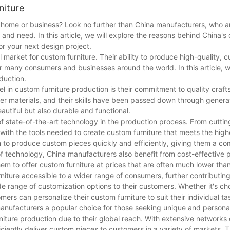
niture
r home or business? Look no further than China manufacturers, who a
e and need. In this article, we will explore the reasons behind China'
r your next design project.
market for custom furniture. Their ability to produce high-quality, 
 many consumers and businesses around the world. In this article, we
duction.
 in custom furniture production is their commitment to quality craf
er materials, and their skills have been passed down through generat
autiful but also durable and functional.
 of state-of-the-art technology in the production process. From cutt
ith the tools needed to create custom furniture that meets the hig
m to produce custom pieces quickly and efficiently, giving them a c
of technology, China manufacturers also benefit from cost-effective 
em to offer custom furniture at prices that are often much lower than
niture accessible to a wider range of consumers, further contributing
ide range of customization options to their customers. Whether it's ch
omers can personalize their custom furniture to suit their individual t
 manufacturers a popular choice for those seeking unique and personal
iture production due to their global reach. With extensive networks 
ciently deliver custom pieces to customers in a variety of markets. Th