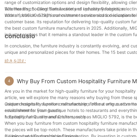
さとエレガンスを兼ね備えた様々なラウンジチェアをラインナップ
range of customization options and design flexibility, allowing client
Whether it's choosing from a variety of upholstery fabrics, select
Sub Heading 5: Client Satisfaction and Industry Recognition
寝室にラウンジチェアを選ぶ際は、部屋の大きさとレイアウトを考
scratch, MIGLIO 5792's commitment to customization is unparallel
With a focus on exceptional customer service and a dedication to 
落ち着いた雰囲気を作るには、ニュートラルカラーや柔らかな生地
customer base. Its reputation for delivering top-quality custom furn
the best custom furniture manufacturers in 2025. Additionally, MIG
Miglioは、スタイリッシュで耐久性に優れた高品質なラウンジチ
industry ensures that it remains a standout leader in the custom fu
conclusio
ら、あなたの寝室にぴったりのチェアがきっと見つかります。さら
In conclusion, the furniture industry is constantly evolving, and 
けます。
unique and personalized pieces for their homes. The 15 best custo
innovative designs, high-quality craftsmanship, and commitment t
続きを読む
piece or a customized solution to fit your specific needs, these m
the future of furniture design, it is clear that these companies wil
to come. Whether you are a designer, homeowner, or business owner
Why Buy From Custom Hospitality Furniture M
4
enhance the aesthetic and functionality of any space.
Are you in the market for high-quality furniture for your hospitalit
article, we will explore the many reasons why buying from these s
unique designs to superior craftsmanship, find out why custom hosp
Custom hospitality furniture manufacturers offer a unique advantag
environment for your guests.
establishments. From boutique hotels to restaurants and everythi
hospitality furniture manufacturers, such as MIGLIO 5792, is the b
1. Exceptional Quality and Craftsmanship
When you buy furniture from custom hospitality furniture manufact
the pieces will be top-notch. These manufacturers take pride in the
pleasing but also durable and long-lasting. By investing in custom-
2. Unique and Customizable Designs