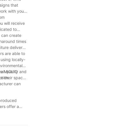
signs that
work with you
tom
u will receive
dicated to
y can create
rnaround times
iture delivered
rs are able to
using locally-
nvironmental
ike MIGLIO
al quality and
ction
te their space
acturer can
-produced
ers offer a
a-kind product
many advantages