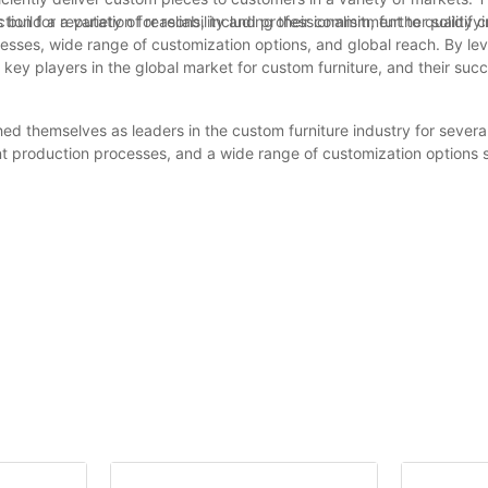
ild a reputation for reliability and professionalism, further solidifyi
tion for a variety of reasons, including their commitment to quality 
cesses, wide range of customization options, and global reach. By le
key players in the global market for custom furniture, and their su
shed themselves as leaders in the custom furniture industry for severa
cient production processes, and a wide range of customization options
nnovation and staying ahead of market trends has allowed them to co
s no surprise that China manufacturers continue to dominate the cust
eseeable future. So, if you are in the market for high-quality, customiz
存在です。ぴったりのソファを見つけることで、リビングスペースを家
s.
792の卸売リビングルームソファは、あらゆるインテリアに合うよう、様
ースを考慮してください。ソファを置く予定のスペースを測り、ソファ
ムのスタイルを考慮し、既存の家具やインテリアと調和するソファを選
をご提供しています。洗練されたモダンなデザインから伝統的なスタイル
格で、予算を抑えながらリビングルームを飾ることができます。