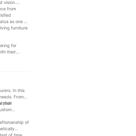
d vision.
iece from
とが重要です。
isfied
tatus as one of
ving furniture
、幅広い選択肢か
お楽しみいただ
oking for
th their
d statement
e look towards
tions for years
 is sure to
rers. In this
 needs. From
tylish
r their
custom
raftsmanship of
etically
test of time