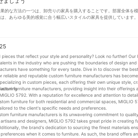
させましょう
ンは取り外し可能なので、お手入れやお手入れが簡単です
布張りで覆われています。クッションは非常に快適で、
室
効果的な方法の一つは、卸売りの家具を購入することです。部屋全体を
に合わせて、ご自宅や個人の好みにぴったりの室内ソファ
肢は、あらゆる美的感覚に合う幅広いスタイルの家具を提供しています
ーの注目の家具をいくつか紹介し、購入を最大限に活用するための実用的なヒ
デザイナーソファは優れた職人技で知られています。だか
ったものを選ぶことも重要です。スタイリッシュでありな
025
店から直接購入するため、価格が大幅に下がることがよくあります。小
にぴったりのものを選ぶことが重要です。快適な室内ソフ
ます。
ieces that reflect your style and personality? Look no further! Our li
lents in the industry who are pushing the boundaries of design and
ィス、賃貸物件など、広いスペースの家具をお探しの方に最適です。幅
cturers have something for every taste. Dive in to discover the bes
の家具がきっと見つかります。
or reliable and reputable custom furniture manufacturers has become
specializing in custom pieces, each offering their own unique style, c
なことです。多くのメーカーは、生地、仕上げ、サイズなど、お客様の
 custom furniture manufacturers, providing insight into their offering
facturing
性は、空間に統一感と個性を与える上で大きな違いを生み出します。
MIGLIO 5792. With a reputation for excellence and attention to deta
 custom furniture for both residential and commercial spaces, MIGLIO 5
ilored to the client's specific needs and preferences.
stom furniture manufacturers is its unwavering commitment to qualit
d artisans and designers, MIGLIO 5792 takes great pride in creating f
が不可欠です。中でもラウンジチェアは、検討すべき重要な要素の一つ
itionally, the brand's dedication to sourcing the finest materials en
ックス、仕事など、居心地の良い空間を提供してくれます。Miglio 
references when it comes to furniture. As such, the brand offers an