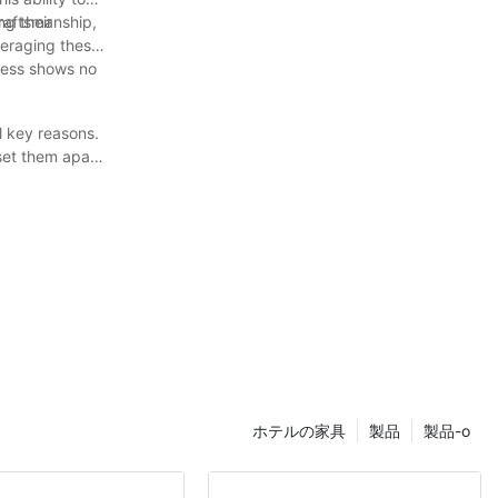
ng their
craftsmanship,
veraging these
ccess shows no
l key reasons.
 set them apart
nsistently
om furniture
ed furniture
族やゲストにと
々なスタイル、サ
の周りで動き回
びましょう。
まで、様々な好み
ホテルの家具
製品
製品-o