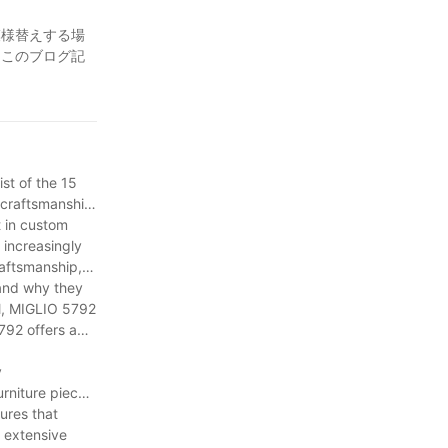
。内部の芯材
内ソファ
にスタ
模様替えする場
をお選びくだ
。このブログ記
ントをご紹介しま
らこそ、人気
がら機能的な
売店で購入する
ァは、一生も
st of the 15
 craftsmanship.
広いスタイルと
t in custom
 increasingly
raftsmanship,
ご要望に合わせ
s and why they
il, MIGLIO 5792
792 offers a
y
urniture pieces
です。ラウンジ
sures that
5792は、快適
 extensive