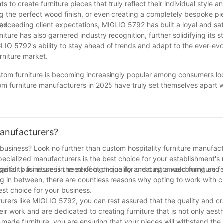
しており、どんな寝室の雰囲気にもぴったりです。
s to create furniture pieces that truly reflect their individual style an
ing the perfect wood finish, or even creating a completely bespoke p
慮してください。既存の家具と調和し、空間を圧迫しない椅子を選ぶこ
ed.
exceeding client expectations, MIGLIO 5792 has built a loyal and sat
を選びましょう。
iture has also garnered industry recognition, further solidifying its s
LIO 5792's ability to stay ahead of trends and adapt to the ever-evol
ェアを提供しています。クラシックなデザインからモダンなデザインまで
rniture market.
に、卸売価格で購入することで、これらの高級品をよりお手頃な価格で
custom furniture is becoming increasingly popular among consumers lo
m furniture manufacturers in 2025 have truly set themselves apart wi
o customer satisfaction. Whether you are looking for a one-of-a-kin
anufacturers have proven to be the top choices in the industry. As w
l continue to lead the way in providing exceptional custom furniture op
, investing in custom furniture from one of these top manufacturers
anufacturers?
y business? Look no further than custom hospitality furniture manufactu
pecialized manufacturers is the best choice for your establishment's
itality furniture is the perfect choice for creating a welcoming and s
e for businesses in need of high-quality and customized furniture fo
ng in between, there are countless reasons why opting to work with 
est choice for your business.
urers like MIGLIO 5792, you can rest assured that the quality and c
ir work and are dedicated to creating furniture that is not only aesth
made furniture, you are ensuring that your pieces will withstand the 