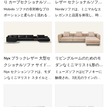
り カーブセクショナルソフ
レザー セクショナルソファ
ァ M003
RC837
Mobido ソファの非対称なプロ
Nordaソファは、ミニマルなエ
ポーションと柔らかく流れるよ
レガンスと品質を体現し、時代
うなラインは、自然でリズミカ
を超えた洗練された美しさを提
ルな優雅さを呼び起こします。
供します。
Nyx ブラックレザー 大型セ
リビングルームのためのモ
クショナルソファ サイドテ
ダンなミニマリストl形のセ
ーブル付き RC822
クショナルコーナーソファ
Nyx セクションソファは、モダ
ミューズソファはピアノキーに
ンなミニマリスト スタイルと圧
触発され、3次元のラインの美
倒的な快適さを、家庭生活にリ
学で快適なメロディーを作曲し
ラックスした優雅さを添えたソ
ています
ファです。