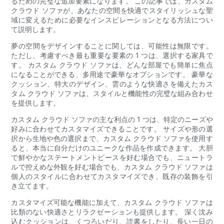
るための完璧な追加要素になります。 この記事では、カスタム
クラウド ソファが、あなたの空間を快適でスタイリッシュな聖
域に変えるために必要なインスピレーションとなる方法につい
て説明します。
夢の空間をデザインすることに関しては、可能性は無限です。
ただし、考慮すべき最も重要な要素の 1 つは、選択する家具で
す。 カスタム クラウド ソファは、どんな部屋でも簡単に焦点
になることができる、多用途で豪華なオプションです。 豪華な
クッション、特大のデザイン、雲のような快適さを備えたカス
タム クラウド ソファは、スタイルと機能性の完璧な組み合わせ
を提供します。
カスタム クラウド ソファの主な利点の 1 つは、特定のニーズや
好みに合わせてカスタマイズできることです。 サイズや形の選
択から生地や色の選択まで、カスタム クラウド ソファを使用す
ると、本当に自分だけのユニークな作品を作成できます。 大胆
で鮮やかなステートメントピースを好む場合でも、ニュートラ
ルで控えめな外観を好む場合でも、カスタム クラウド ソファは
個人のスタイルに合わせてカスタマイズでき、既存の装飾を引
き立てます。
カスタマイズ可能な機能に加えて、カスタム クラウド ソファは
比類のない快適さとリラクゼーションも提供します。 深く沈み
込むクッションは、くつろいだり、読書をしたり、長い一日の