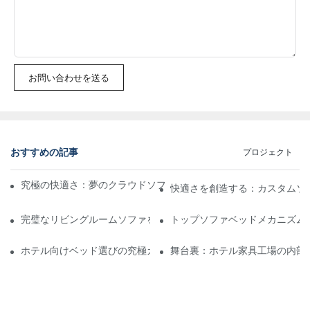
お問い合わせを送る
おすすめの記事
プロジェクト
究極の快適さ：夢のクラウドソファをカスタマイズするためのガ
快適さを創造する：カスタムソ
完璧なリビングルームソファを工場から見つけるための究極ガイ
トップソファベッドメカニズム
ホテル向けベッド選びの究極ガイド：検討すべきトップサプライ
舞台裏：ホテル家具工場の内部