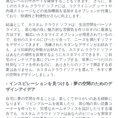
適なレベルのサポートを確保することもできます。 さらに、多
くのカスタム クラウド ソファには、リクライニング シートや
内蔵ストレージなどの追加機能を追加するオプションが付属し
ており、快適性と利便性がさらに向上します。
結論として、カスタム クラウド ソファは、生活空間をパーソナ
ライズし、居心地の良い魅力的な雰囲気を作り出すのに最適な
方法です。 幅広いカスタマイズ オプションが用意されているの
で、自分のスタイルにぴったり合って、ニーズを満たすソファ
をデザインできます。 洗練されたモダンなデザインがお好みで
も、より伝統的な外観がお好みでも、カスタム クラウド ソファ
はあなたの個性を反映するようにカスタマイズできます。 ご自
宅のインテリアを真にグレードアップする、世界に一つだけの
特別なソファを作れるのに、ありきたりのソファで満足する必
要はありません。カスタムクラウドソファを選んで、今すぐ夢
の空間をデザインしましょう。
- インスピレーションを見つける：夢の空間のためのデ
ザインアイデア
自宅に夢の空間を作ることは、楽しくてやりがいのある経験に
なります。 リビングルームを改装したり、居心地の良い読書コ
ーナーを作ったり、完璧なホームオフィスを設計したりする場
合でも、カスタム クラウド ソファはあなたのビジョンを実現す