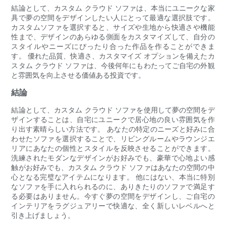
結論として、カスタム クラウド ソファは、本当にユニークな家
具で夢の空間をデザインしたい人にとって最適な選択肢です。
カスタムソファを選択すると、サイズや生地から快適さや機能
性まで、デザインのあらゆる側面をカスタマイズして、自分の
スタイルやニーズにぴったり合った作品を作ることができま
す。 優れた品質、快適さ、カスタマイズ オプションを備えたカ
スタム クラウド ソファは、今後何年にもわたってご自宅の外観
と雰囲気を向上させる価値ある投資です。
結論
結論として、カスタム クラウド ソファを使用して夢の空間をデ
ザインすることは、自宅にユニークで居心地の良い雰囲気を作
り出す素晴らしい方法です。 あなたの特定のニーズと好みに合
わせたソファを選択することで、リビングルームやラウンジエ
リアにあなたの個性とスタイルを反映させることができます。
洗練されたモダンなデザインがお好みでも、豪華で心地よい感
触がお好みでも、カスタム クラウド ソファはあなたの空間の中
心となる完璧なアイテムになります。 他にはない、本当に特別
なソファを手に入れられるのに、ありきたりのソファで満足す
る必要はありません。今すぐ夢の空間をデザインし、ご自宅の
インテリアをラグジュアリーで快適な、全く新しいレベルへと
引き上げましょう。