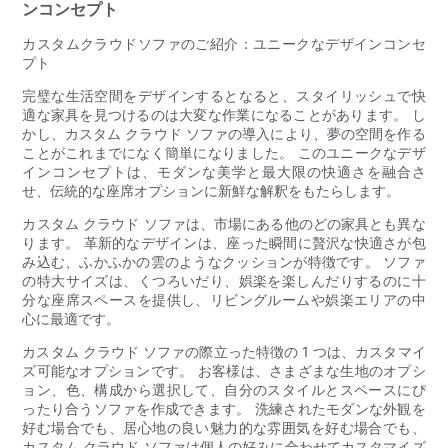
ンコンセプト
カスタムクラウドソファのご紹介：ユニークなデザインコンセ
プト
完璧な生活空間をデザインするとなると、スタイリッシュで快
適な家具を見つけるのは大変な作業になることがあります。 し
かし、カスタム クラウド ソファの導入により、夢の空間を作る
ことがこれまでになく簡単になりました。 このユニークなデザ
インコンセプトは、モダンな美学と最大限の快適さを融合さ
せ、伝統的な座席オプションに新鮮な解釈をもたらします。
カスタム クラウド ソファは、市場にある他のどの家具とも異な
ります。 革新的なデザインは、座った瞬間に贅沢な快適さが包
み込む、ふかふかの雲のようなクッションが特徴です。 ソファ
の特大サイズは、くつろいだり、娯楽を楽しんだりするのに十
分な座席スペースを提供し、リビングルームや娯楽エリアの中
心に最適です。
カスタム クラウド ソファの際立った特徴の 1 つは、カスタマイ
ズ可能なオプションです。 お客様は、さまざまな生地のオプシ
ョン、色、構成から選択して、自分のスタイルとスペースにぴ
ったり合うソファを作成できます。 洗練されたモダンな外観を
好む場合でも、居心地の良い魅力的な雰囲気を好む場合でも、
カスタム クラウド ソファは個人の好みに合わせてカスタマイズ