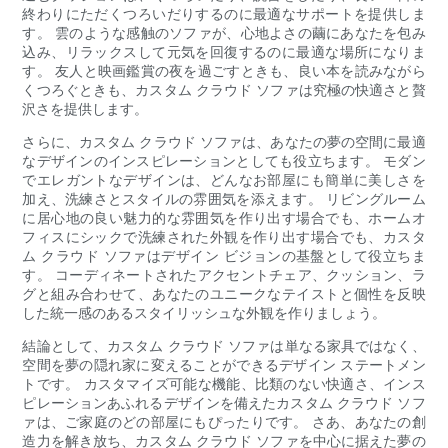
終わりにただくつろいだりするのに最適なサポートを提供しま
す。 雲のような感触のソファが、心地よさの繭にあなたを包み
込み、リラックスして元気を回復するのに最適な場所になりま
す。 友人と映画鑑賞の夜を過ごすときも、良い本を読みながら
くつろぐときも、カスタム クラウド ソファは究極の快適さと贅
沢さを提供します。
さらに、カスタム クラウド ソファは、あなたの夢の空間に最適
なデザインのインスピレーションとしても役立ちます。 モダン
でエレガントなデザインは、どんなお部屋にも簡単に美しさを
加え、洗練さとスタイルの雰囲気を添えます。 リビングルーム
に居心地の良い魅力的な雰囲気を作り出す場合でも、ホームオ
フィスにシックで洗練された外観を作り出す場合でも、カスタ
ム クラウド ソファはデザイン ビジョンの基盤として役立ちま
す。 コーディネートされたアクセントチェア、クッション、ラ
グと組み合わせて、あなたのユニークなテイストと個性を反映
した統一感のあるスタイリッシュな外観を作りましょう。
結論として、カスタム クラウド ソファは単なる家具ではなく、
空間を夢の隠れ家に変えることができるデザイン ステートメン
トです。 カスタマイズ可能な機能、比類のない快適さ、インス
ピレーションあふれるデザインを備えたカスタム クラウド ソフ
ァは、ご家庭のどの部屋にもぴったりです。 さあ、あなたの創
造力を解き放ち、カスタム クラウド ソファを中心に据えた夢の