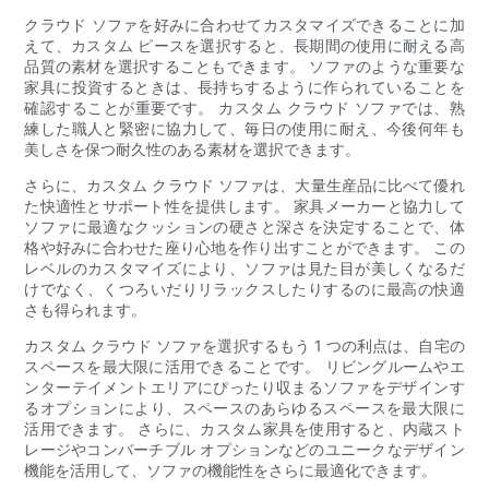
クラウド ソファを好みに合わせてカスタマイズできることに加
えて、カスタム ピースを選択すると、長期間の使用に耐える高
品質の素材を選択することもできます。 ソファのような重要な
家具に投資するときは、長持ちするように作られていることを
確認することが重要です。 カスタム クラウド ソファでは、熟
練した職人と緊密に協力して、毎日の使用に耐え、今後何年も
美しさを保つ耐久性のある素材を選択できます。
さらに、カスタム クラウド ソファは、大量生産品に比べて優れ
た快適性とサポート性を提供します。 家具メーカーと協力して
ソファに最適なクッションの硬さと深さを決定することで、体
格や好みに合わせた座り心地を作り出すことができます。 この
レベルのカスタマイズにより、ソファは見た目が美しくなるだ
けでなく、くつろいだりリラックスしたりするのに最高の快適
さも得られます。
カスタム クラウド ソファを選択するもう 1 つの利点は、自宅の
スペースを最大限に活用できることです。 リビングルームやエ
ンターテイメントエリアにぴったり収まるソファをデザインす
るオプションにより、スペースのあらゆるスペースを最大限に
活用できます。 さらに、カスタム家具を使用すると、内蔵スト
レージやコンバーチブル オプションなどのユニークなデザイン
機能を活用して、ソファの機能性をさらに最適化できます。