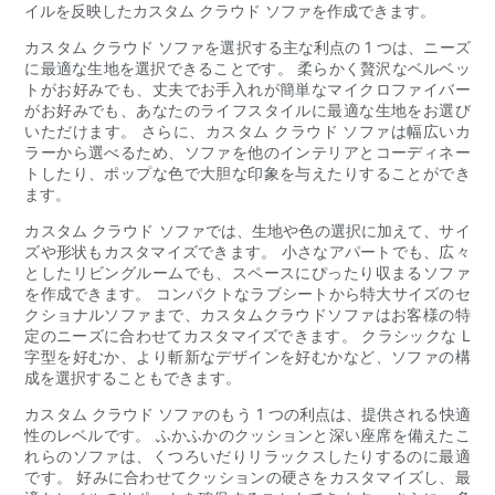
イルを反映したカスタム クラウド ソファを作成できます。
カスタム クラウド ソファを選択する主な利点の 1 つは、ニーズ
に最適な生地を選択できることです。 柔らかく贅沢なベルベッ
トがお好みでも、丈夫でお手入れが簡単なマイクロファイバー
がお好みでも、あなたのライフスタイルに最適な生地をお選び
いただけます。 さらに、カスタム クラウド ソファは幅広いカ
ラーから選べるため、ソファを他のインテリアとコーディネー
トしたり、ポップな色で大胆な印象を与えたりすることができ
ます。
カスタム クラウド ソファでは、生地や色の選択に加えて、サイ
ズや形状もカスタマイズできます。 小さなアパートでも、広々
としたリビングルームでも、スペースにぴったり収まるソファ
を作成できます。 コンパクトなラブシートから特大サイズのセ
クショナルソファまで、カスタムクラウドソファはお客様の特
定のニーズに合わせてカスタマイズできます。 クラシックな L
字型を好むか、より斬新なデザインを好むかなど、ソファの構
成を選択することもできます。
カスタム クラウド ソファのもう 1 つの利点は、提供される快適
性のレベルです。 ふかふかのクッションと深い座席を備えたこ
れらのソファは、くつろいだりリラックスしたりするのに最適
です。 好みに合わせてクッションの硬さをカスタマイズし、最