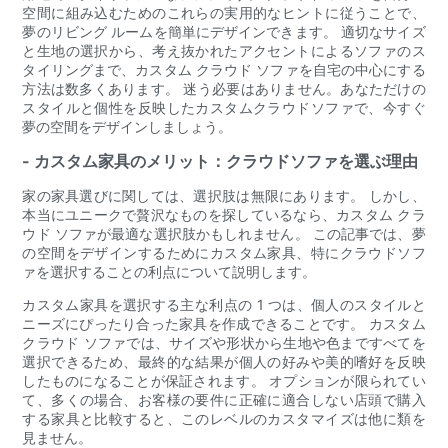
空間に組み込むためのこれらの実用的なヒントに従うことで、
夢のリビング ルームを簡単にデザインできます。 適切なサイズ
と生地の選択から、考え抜かれたアクセントによるソファのス
タイリングまで、カスタム クラウド ソファを自宅の中心にする
方法は数多くあります。 迷う必要はありません。あなただけの
スタイルと個性を反映したカスタムクラウドソファで、今すぐ
夢の空間をデザインしましょう。
- カスタム家具のメリット：クラウドソファを選ぶ理由
家の家具選びに関しては、選択肢は無限にあります。 しかし、
本当にユニークで贅沢なものを探しているなら、カスタム クラ
ウド ソファが最適な選択肢かもしれません。 この記事では、夢
の空間をデザインするためにカスタム家具、特にクラウドソフ
ァを選択することの利点について説明します。
カスタム家具を選択する主な利点の 1 つは、個人のスタイルと
ニーズにぴったり合った家具を作成できることです。 カスタム
クラウド ソファでは、サイズや形状から生地や色まですべてを
選択できるため、最終的な結果が個人の好みや美的嗜好を反映
したものになることが保証されます。 オプションが限られてい
て、多くの場合、お客様の要件に正確に適合しない店頭で購入
する家具と比較すると、このレベルのカスタマイズは他に類を
見ません。