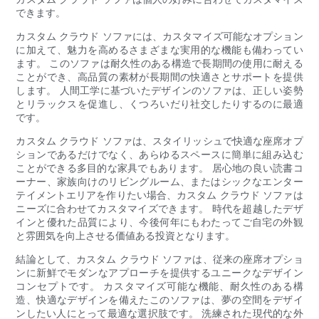
できます。
カスタム クラウド ソファには、カスタマイズ可能なオプション
に加えて、魅力を高めるさまざまな実用的な機能も備わってい
ます。 このソファは耐久性のある構造で長期間の使用に耐える
ことができ、高品質の素材が長期間の快適さとサポートを提供
します。 人間工学に基づいたデザインのソファは、正しい姿勢
とリラックスを促進し、くつろいだり社交したりするのに最適
です。
カスタム クラウド ソファは、スタイリッシュで快適な座席オプ
ションであるだけでなく、あらゆるスペースに簡単に組み込む
ことができる多目的な家具でもあります。 居心地の良い読書コ
ーナー、家族向けのリビングルーム、またはシックなエンター
テイメントエリアを作りたい場合、カスタム クラウド ソファは
ニーズに合わせてカスタマイズできます。 時代を超越したデザ
インと優れた品質により、今後何年にもわたってご自宅の外観
と雰囲気を向上させる価値ある投資となります。
結論として、カスタム クラウド ソファは、従来の座席オプショ
ンに新鮮でモダンなアプローチを提供するユニークなデザイン
コンセプトです。 カスタマイズ可能な機能、耐久性のある構
造、快適なデザインを備えたこのソファは、夢の空間をデザイ
ンしたい人にとって最適な選択肢です。 洗練された現代的な外