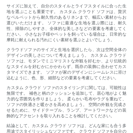
サイズに加えて、自分のスタイルとライフスタイルに合った生
地を選ぶことも重要です。 カスタム クラウド ソファは、贅沢
なベルベットから耐久性のあるリネンまで、幅広い素材からお
選びいただけます。 ソファに最適な生地を選ぶ際には、耐久
性、掃除のしやすさ、全体的な美しさなどの要素を考慮してく
ださい。 小さなお子様やペットを飼っている場合は、日常的な
摩耗に耐えられる汚れにくい素材を選ぶとよいでしょう。
クラウドソファのサイズと生地を選択したら、次は空間全体の
デザインの美しさについて考えましょう。 カスタム クラウド
ソファは、モダンでミニマリストな外観を好むか、より伝統的
なスタイルを好むかにかかわらず、既存の装飾に合わせてカス
タマイズできます。 ソファが家のデザインにシームレスに溶け
込むように、色、形、細部などの要素を考慮してください。
カスタム クラウド ソファのスタイリングに関しては、可能性は
無限です。 補色と柄のクッションを追加して、居心地がよく魅
力的な雰囲気を作りましょう。 柔らかい毛布やラグを重ねて、
ソファの快適さと暖かさを高めましょう。 空間の外観を完成さ
せるために、サイドテーブル、ランプ、アートワークなどの装
飾的なアクセントを取り入れることを検討してください。
結論として、カスタム クラウド ソファは、どんな家にも合う多
用途でスタイリッシュなソファです。 クラウド ソファを自分の