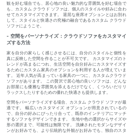
観を好む場合でも、居心地の良い魅力的な雰囲気を好む場合で
も、カスタム クラウド ソファは、個人のスタイルや好みに合わ
せてカスタマイズできます。 退屈な座席オプションとはお別れ
して、スタイルと快適さの究極の融合であるカスタム クラウド
ソファにようこそ。
- 空間をパーソナライズ：クラウドソファをカスタマイ
ズする方法
家を自分の家らしく感じさせるには、自分のスタイルと個性を
真に反映した空間を作ることが不可欠です。 カスタマイズのト
レンドが高まるにつれ、生活空間を自分好みにカスタマイズす
るためにカスタム家具のオプションを利用する人が増えていま
す。 近年人気が高まっている家具の一つに、カスタムクラウド
ソファがあります。 この贅沢で居心地の良いソファは、どんな
お部屋にも優雅な雰囲気を添えるだけでなく、くつろいだりリ
ラックスしたりするための優れた快適さも提供します。
空間をパーソナライズする場合、カスタム クラウド ソファが最
適です。 幅広いカスタマイズ オプションが用意されているの
で、自分の好みにぴったり合って、既存のインテリアにマッチ
するソファをデザインできます。 生地や色の選択からサイズや
形の選択まで、可能性は無限です。 洗練されたモダンなデザイ
ンがお好みでも、より伝統的な外観がお好みでも、独自のスタ