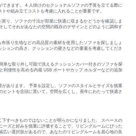
できます。 4 人掛けのセクショナルソファの予算を立てる際に
ストや組み立てコストも考慮に入れることが重要です。
を測り、ソファの寸法が部屋に快適に収まるかどうかを確認しま
、そしてそれがあなたの空間の既存のデザインとどのように調和す
る布張り生地などの高品質の素材を使用したソファを探しましょ
ッションの高さ、クッションの硬さなどの要素を考慮してくださ
が簡単な取り外し可能で洗えるクッションカバー付きのソファを探
利便性を高める内蔵 USB ポートやカップ ホルダーなどの追加
要があります。 予算を設定し、ソファのスタイルとサイズを慎重
のヒントを念頭に置いて、空間を広くし、長年にわたって快適さ
く下すべきものではないことが明らかになりました。 スペースの
ニーズと好みを慎重に評価することで、リビングルームにぴった
幅広い選択肢があるので、あなたのリビングルームを居心地の良