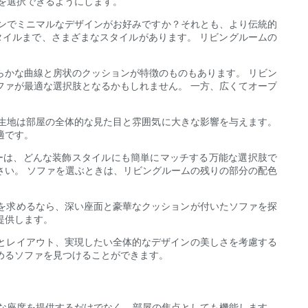
ァを選択できるようにします。
ダンでミニマルなデザインがお好みですか？それとも、より伝統的
イルまで、さまざまなスタイルがあります。 リビングルームの
らかな曲線と房状のクッションが特徴のものもあります。 リビン
ファが最適な選択肢となるかもしれません。 一方、広くてオープ
の生地は部屋の全体的な見た目と雰囲気に大きな影響を与えます。
適です。
ーは、どんな装飾スタイルにも簡単にマッチする万能な選択肢で
さい。 ソファを選ぶときは、リビングルームの残りの部分の配色
さを求めるなら、深い座面と豪華なクッションが付いたソファを探
提供します。
ズとレイアウト、実現したい全体的なデザインの美しさを考慮する
めるソファを見つけることができます。
分な座席を提供するだけでなく、部屋の焦点としても機能します。