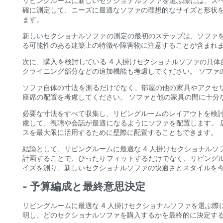
リビングルームに新しいセクショナルソファを選ぶ際には、スペ
確に測定して、ニーズに最適なソファの理想的なサイズと形状を
ます。
新しいセクショナルソファの測定の最初のステップは、ソファ
る可能性のある建築上の特徴や障害物に注意することが含まれま
次に、購入を検討している 4 人掛けセクショナルソファの具
クライニング部分などの追加機能も考慮してください。 ソファ
ソファ自体の寸法を測るだけでなく、部屋の他の家具やアクセサ
座席の配置を考慮してください。 ソファと他の家具の間に十分
必要な寸法をすべて収集し、リビングルームのレイアウトを検討
慮して、視聴や会話が最適になるようにソファを配置します。
スを最大限に活用するために壁際に配置することもできます。
結論として、リビングルームに最適な 4 人掛けセクショナル
計画することで、ぴったりフィットするだけでなく、リビング
イズを測り、新しいセクショナルソファの快適さとスタイルを
- 予算編成と最終意思決定
リビングルームに最適な 4 人掛けセクショナルソファを選ぶ
明し、どのセクショナルソファを購入するかを最終的に決定す