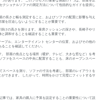
かあります。 このプロセスの重要な側面の 1 つは、部屋を正
けセクショナルソファの測定方法について包括的なガイドを提供し
屋の長さと幅を測定すること、およびソファの配置に影響を与え
部屋を圧迫しないようにすることが重要です。
肘掛けの高さを測ります。 座席クッションの深さや、長椅子やリ
飾と調和することを確認することも重要です。
テーブル、エンターテイメント センターの位置、およびその他の
あることを確認してください。
す。 部屋の焦点となる場所（暖炉、テレビ、大きな窓など）を考
ソファをスペースの中央に配置することも、床のオープンスペー
けてスペースを測り、ソファの寸法を考慮し、部屋のレイアウトを
ができます。 したがって、時間をかけて完璧にフィットするサ
の記事では、家具の購入に予算を設定することの重要性について説