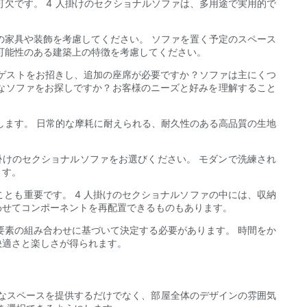
欠です。 4 人掛けのセクショナルソファは、多用途で実用的で
の家具や装飾を考慮してください。 ソファを置く予定のスペース
可能性のある建築上の特徴を考慮してください。
にゲストをお招きし、追加の座席が必要ですか？ソファは主にくつ
なソファをお探しですか？お客様のニーズと好みを理解すること
します。 日常的な摩耗に耐えられる、耐久性のある高品質の生地
。
掛けのセクショナルソファをお選びください。 モダンで洗練され
ます。
とも重要です。 4 人掛けのセクショナルソファの中には、収納
わせてコンポーネントを再配置できるものもあります。
要素の組み合わせに基づいて決定する必要があります。 時間をか
快適さと楽しさが得られます。
なスペースを提供するだけでなく、部屋全体のデザインの雰囲気