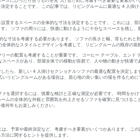
ースにぴったり合うものを見つけるために考慮すべき重要な要素がいくつ
決定することです。 この記事では、リビングルームに最適な 4 人掛
を設置するスペースの全体的な寸法を決定することです。 これには、部
す。 ソファの周りには、快適に動けるように十分なスペースを残し、
体的な寸法を考慮する必要があります。 ソファの長さと幅、背もたれと
の全体的なスタイルとデザインを考慮して、リビングルームの既存の装
リーの配置も考慮することが重要です。 コーヒー テーブル、エンド 
なスペースがあり、部屋全体での移動が容易で、人や物の動きが快適で
したら、新しい 4 人掛けセクショナルソファの最適な配置を決定しま
 広いリビングルームがある場合は、居心地の良い集いの場を作るために
ソファを選択するには、慎重な検討と正確な測定が必要です。 時間をか
ルームの全体的な外観と雰囲気を向上させるソファを確実に見つけること
今後何年もお楽しみください。
際には、予算や最終決定など、考慮すべき要素がいくつかあります。 こ
る方法に関するヒントを提供します。