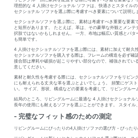
理想的な 4 人掛けセクショナル ソファは、快適さとスタイル
セクショナル ソファを選ぶ際に考慮すべき要素について説明し
セクショナルソファを選ぶ際に、素材は考慮すべき重要な要素
と短所があります。 たとえば、革は、その豪華な外観とメンテ
択肢ではないかもしれません。 一方、布地は幅広い質感とパタ
も簡単です。
4 人掛けセクショナルソファを選ぶ際には、素材に加えて耐久
セクショナルソファを購入する際は、フレームの構造を必ず確
接合部は摩耗や破損が起こりやすい部分なので、補強されてい
意してください。
素材と耐久性を考慮する際には、セクショナルソファをリビン
にも耐えられる丈夫な革を選ぶとよいでしょう。 頻繁にゲス
い。 サイズ、形状、構成などの要素を考慮して、リビングルー
結局のところ、リビングルームに最適な 4 人掛けセクショナ
長年の使用にも耐えるソファを選ぶことができます。 スタイル
- 完璧なフィット感のための測定
リビングルームにぴったりの4人掛けソファの選び方 - ぴった