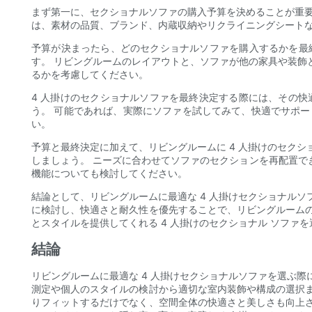
まず第一に、セクショナルソファの購入予算を決めることが重要
は、素材の品質、ブランド、内蔵収納やリクライニングシートな
予算が決まったら、どのセクショナルソファを購入するかを最
す。 リビングルームのレイアウトと、ソファが他の家具や装飾
るかを考慮してください。
4 人掛けのセクショナルソファを最終決定する際には、その
う。 可能であれば、実際にソファを試してみて、快適でサポ
い。
予算と最終決定に加えて、リビングルームに 4 人掛けのセク
しましょう。 ニーズに合わせてソファのセクションを再配置でき
機能についても検討してください。
結論として、リビングルームに最適な 4 人掛けセクショナル
に検討し、快適さと耐久性を優先することで、リビングルーム
とスタイルを提供してくれる 4 人掛けのセクショナル ソファ
結論
リビングルームに最適な 4 人掛けセクショナルソファを選ぶ
測定や個人のスタイルの検討から適切な室内装飾や構成の選択
りフィットするだけでなく、空間全体の快適さと美しさも向上