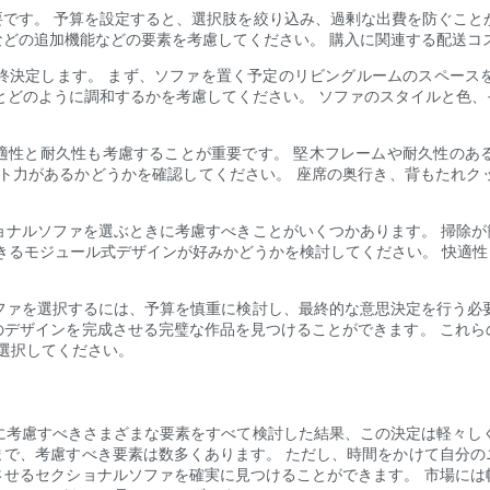
です。 予算を設定すると、選択肢を絞り込み、過剰な出費を防ぐことが
どの追加機能などの要素を考慮してください。 購入に関連する配送コ
終決定します。 まず、ソファを置く予定のリビングルームのスペース
とどのように調和するかを考慮してください。 ソファのスタイルと色
快適性と耐久性も考慮することが重要です。 堅木フレームや耐久性のあ
ート力があるかどうかを確認してください。 座席の奥行き、背もたれク
ショナルソファを選ぶときに考慮すべきことがいくつかあります。 掃除
るモジュール式デザインが好みかどうかを検討してください。 快適性と
ソファを選択するには、予算を慎重に検討し、最終的な意思決定を行う必
のデザインを完成させる完璧な作品を見つけることができます。 これら
を選択してください。
際に考慮すべきさまざまな要素をすべて検討した結果、この決定は軽々し
まで、考慮すべき要素は数多くあります。 ただし、時間をかけて自分の
させるセクショナルソファを確実に見つけることができます。 市場には