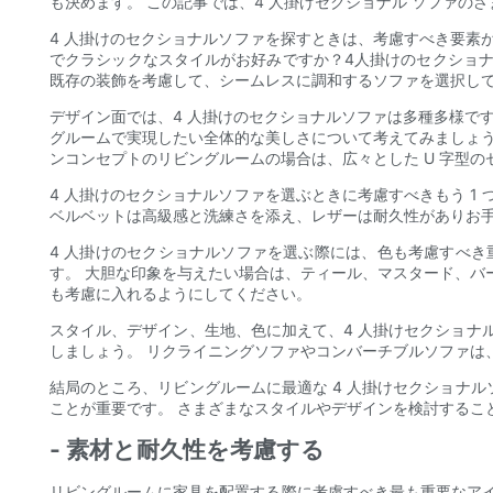
も決めます。 この記事では、4 人掛けセクショナル ソファ
4 人掛けのセクショナルソファを探すときは、考慮すべき要素
でクラシックなスタイルがお好みですか？4人掛けのセクショ
既存の装飾を考慮して、シームレスに調和するソファを選択し
デザイン面では、4 人掛けのセクショナルソファは多種多様で
グルームで実現したい全体的な美しさについて考えてみましょう
ンコンセプトのリビングルームの場合は、広々とした U 字型
4 人掛けのセクショナルソファを選ぶときに考慮すべきもう 
ベルベットは高級感と洗練さを添え、レザーは耐久性がありお手
4 人掛けのセクショナルソファを選ぶ際には、色も考慮すべ
す。 大胆な印象を与えたい場合は、ティール、マスタード、バ
も考慮に入れるようにしてください。
スタイル、デザイン、生地、色に加えて、4 人掛けセクショナ
しましょう。 リクライニングソファやコンバーチブルソファは
結局のところ、リビングルームに最適な 4 人掛けセクショナ
ことが重要です。 さまざまなスタイルやデザインを検討するこ
- 素材と耐久性を考慮する
リビングルームに家具を配置する際に考慮すべき最も重要なアイ