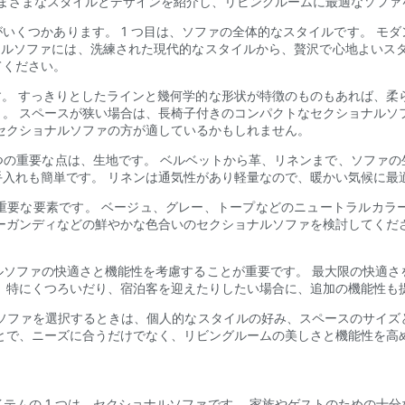
のさまざまなスタイルとデザインを紹介し、リビングルームに最適なソフ
がいくつかあります。 1 つ目は、ソファの全体的なスタイルです。 モ
ナルソファには、洗練された現代的なスタイルから、贅沢で心地よいスタ
てください。
す。 すっきりとしたラインと幾何学的な形状が特徴のものもあれば、柔
。 スペースが狭い場合は、長椅子付きのコンパクトなセクショナルソ
のセクショナルソファの方が適しているかもしれません。
1 つの重要な点は、生地です。 ベルベットから革、リネンまで、ソファ
入れも簡単です。 リネンは通気性があり軽量なので、暖かい気候に最
き重要な要素です。 ベージュ、グレー、トープなどのニュートラルカラ
ーガンディなどの鮮やかな色合いのセクショナルソファを検討してくだ
ルソファの快適さと機能性を考慮することが重要です。 最大限の快適
、特にくつろいだり、宿泊客を迎えたりしたい場合に、追加の機能性も
ルソファを選択するときは、個人的なスタイルの好み、スペースのサイ
とで、ニーズに合うだけでなく、リビングルームの美しさと機能性を高
テムの 1 つは、セクショナルソファです。 家族やゲストのための十