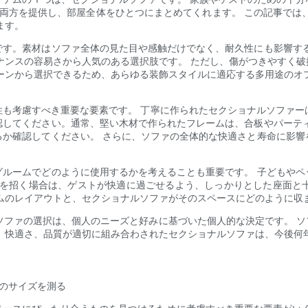
の両方を提供し、部屋全体をひとつにまとめてくれます。 この記事では
ます。
です。素材はソファ全体の見た目や感触だけでなく、耐久性にも影響する
ナンスの容易さから人気のある選択肢です。 ただし、傷がつきやすく
ーンから選択できるため、あらゆる装飾スタイルに適応する多用途のオ
性も考慮すべき重要な要素です。 丁寧に作られたセクショナルソファ
認してください。通常、堅い木材で作られたフレームは、合板やパーティ
るか確認してください。 さらに、ソファの全体的な快適さと寿命に影響
グルームでどのように使用するかを考えることも重要です。 子どもやペ
トを招く場合は、ゲストが快適に過ごせるよう、しっかりとした座面と
ムのレイアウトと、セクショナルソファがそのスペースにどのように収
ルソファの選択は、個人のニーズと好みに基づいた個人的な決定です。 
、快適さ、品質が適切に組み合わされたセクショナルソファは、今後何
りのサイズを測る