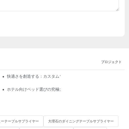
プロジェクト
限に
快適さを創造する：カスタムソファメーカーガイド
ホテル向けベッド選びの究極ガイド：検討すべきトップサプライヤ
ヒーテーブルサプライヤー
大理石のダイニングテーブルサプライヤー