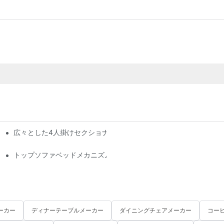
ップ
広々とした4人掛けセクショナルソファで快適さとスタイルを最大
ド
トップソファベッドメカニズムメーカー：品質と快適さを提供
ーカー
ディナーテーブルメーカー
ダイニングチェアメーカー
コー