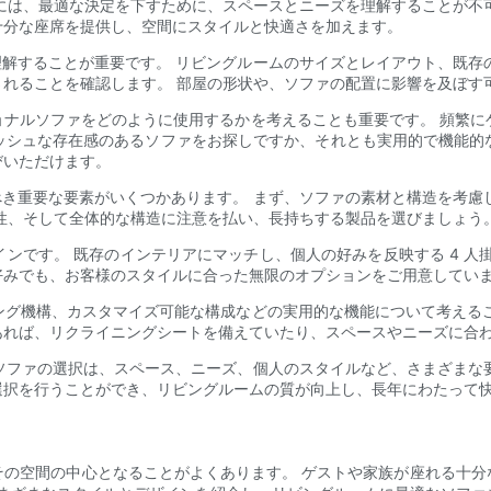
際には、最適な決定を下すために、スペースとニーズを理解することが不可
十分な座席を提供し、空間にスタイルと快適さを加えます。
理解することが重要です。 リビングルームのサイズとレイアウト、既存
れることを確認します。 部屋の形状や、ソファの配置に影響を及ぼす
ョナルソファをどのように使用するかを考えることも重要です。 頻繁
ッシュな存在感のあるソファをお探しですか、それとも実用的で機能的
びいただけます。
べき重要な要素がいくつかあります。 まず、ソファの素材と構造を考慮
性、そして全体的な構造に注意を払い、長持ちする製品を選びましょう
ンです。 既存のインテリアにマッチし、個人の好みを反映する 4 人
好みでも、お客様のスタイルに合った無限のオプションをご用意してい
グ機構、カスタマイズ可能な構成などの実用的な機能について考えるこ
あれば、リクライニングシートを備えていたり、スペースやニーズに合
ルソファの選択は、スペース、ニーズ、個人のスタイルなど、さまざまな
選択を行うことができ、リビングルームの質が向上し、長年にわたって
その空間の中心となることがよくあります。 ゲストや家族が座れる十分