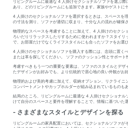
リビングルームに最適な 4 人掛けセクショナルソファを選ぶ
あり、どのリビングルームにも追加できます。家族やゲストに
4 人掛けのセクショナルソファを選択するときは、スペースを
の寸法を測り、ソファが適切に収まり、十分な人の流れが確保さ
物理的なスペースを考慮することに加えて、4 人掛けのセクシ
ろいだりリラックスしたりするために使われますか？スタイリ
で、お部屋だけでなくライフスタイルにも合ったソファをお選
4 人掛けのセクショナルソファを購入する際には、念頭に置く
または革を探してください。 ソファのクッション性とサポート
考慮すべきもう一つの重要な要素は、ソファのスタイルとデザイ
たデザインがお好みでも、より伝統的で居心地の良い外観がお
物理的および美的考慮に加えて、収納オプション、リクライニン
コンパートメントやカップホルダーが組み込まれているものも
結局のところ、リビングルームに最適な 4 人掛けセクショナ
けて自分のスペースと要件を理解することで、情報に基づいた
- さまざまなスタイルとデザインを探る
リビングルームの家具配置においては、セクショナルソファが