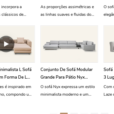
Mobido M003
Cour
 incorpora a
As proporções assimétricas e
O sof
 clássicos de
as linhas suaves e fluidas do
elegâ
 e simples,
sofá Mobido evocam uma graça
quali
beleza natural do
natural e rítmica.
requi
avés de um
delicado
nimalista L Sofá
Conjunto De Sofá Modular
Sofá 
m Forma De L
Grande Para Pátio Nyx
3 Lu
e Estar
Minimalist Gray MG822
Remo
es é inspirado em
O sofá Nyx expressa um estilo
Com m
iano, compondo uma
minimalista moderno e um
Laze 
fortável com a
conforto envolvente, com uma
excep
linhas
elegância descontraída para
— tod