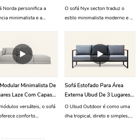
o RC837
Lateral RC822
á Norda personifica a
O sofá Nyx secton traduz o
ncia minimalista e a
estilo minimalista moderno e o
dade, oferecendo um
conforto envolvente em uma
nte intemporal.
linguagem de elegância
descontraída para a vida em
casa.
Modular Minimalista De
Sofá Estofado Para Área
gares Laze Com Capas
Externa Ubud De 3 Lugares
víveis L803
H824
ódulos versáteis, o sofá
O Ubud Outdoor é como uma
oferece conforto
ilha tropical, direto e simples,
cional e estilo adaptável
permitindo que as pessoas
as as capas são
relaxem naturalmente.