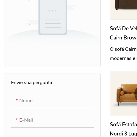
Sofá De Ve
Cairn Brow
Para Sala 
O sofá Cairn
modernas e 
acabamento 
formato reta
Envie sua pergunta
em canaleta
visual moder
Nome
E-Mail
Sofá Estof
Nordi 3 Lu