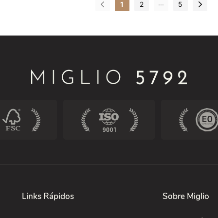
...
1
2
5
ais
ambientes externos.
remov
Links Rápidos
Sobre Miglio