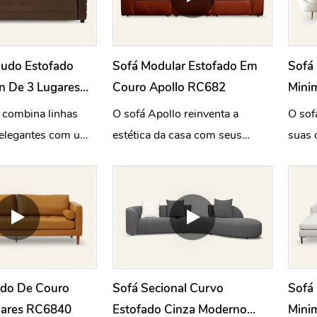
ludo Estofado
Sofá Modular Estofado Em
Sofá
n De 3 Lugares
Couro Apollo RC682
Minim
De Estar M122
Luga
 combina linhas
O sofá Apollo reinventa a
O sof
elegantes com um
estética da casa com seus
suas 
aconchegante. Seu
icônicos elementos quadrados
estét
ngular e a costura
e interpreta a filosofia de design
enqua
s conferem um
de luxo discreto com uma
confor
no e sofisticado.
experiência de assento
sofisticada.
ado De Couro
Sofá Secional Curvo
Sofá
gares RC6840
Estofado Cinza Moderno
Minim