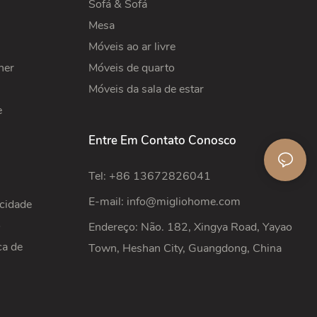
Sofá & Sofá
Mesa
Móveis ao ar livre
ner
Móveis de quarto
Móveis da sala de estar
e
Entre Em Contato Conosco
Tel: +86 13672826041
E-mail:
info@migliohome.com
acidade
o
Endereço: Não. 182, Xingya Road, Yayao
ca de
Town, Heshan City, Guangdong, China