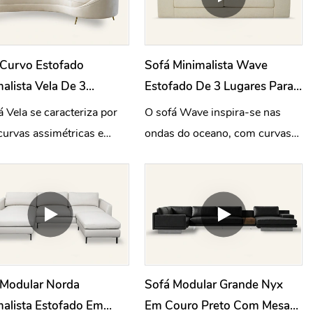
 Curvo Estofado
Sofá Minimalista Wave
alista Vela De 3
Estofado De 3 Lugares Para
res Branco M035
Sala De Estar M001
á Vela se caracteriza por
O sofá Wave inspira-se nas
curvas assimétricas e
ondas do oceano, com curvas
ica moderna única,
fluidas que lhe conferem um
nto seu assento
design simples e energético.
tável é cativante.
 Modular Norda
Sofá Modular Grande Nyx
alista Estofado Em
Em Couro Preto Com Mesa