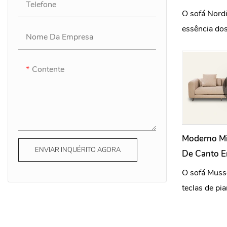
Telefone
O sofá Nordi
essência dos
Nome Da Empresa
forma direta
realçando a 
Contente
material atr
acabamento 
Moderno Mi
ENVIAR INQUÉRITO AGORA
De Canto E
Para Sala D
O sofá Muss
teclas de p
melodia con
estética das 