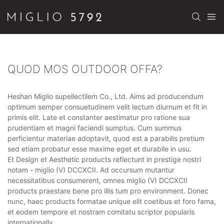
QUOD MOS OUTDOOR OFFA?
Heshan Miglio supellectilem Co., Ltd. Aims ad producendum
optimum semper consuetudinem velit lectum diurnum et fit in
primis elit. Late et constanter aestimatur pro ratione sua
prudentiam et magni faciendi sumptus. Cum summus
perficientur materiae adoptavit, quod est a parabilis pretium
sed etiam probatur esse maxime eget et durabile in usu.
Et Design et Aesthetic products reflectunt in prestige nostri
notam - miglio (V) DCCXCII. Ad occursum mutantur
necessitatibus consumerent, omnes miglio (V) DCCXCII
products praestare bene pro illis tum pro environment. Donec
nunc, haec products formatae unique elit coetibus et foro fama,
et eodem tempore et nostram comitatu scriptor popularis
internationally.