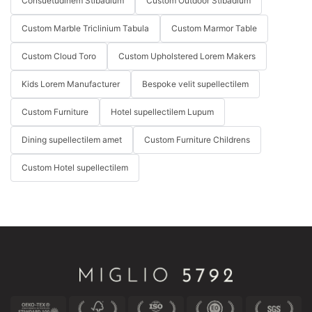
Consuetudinem Stibadium
Custom Outdoor Stibadium
· Illuminatio:
Illuminatio apta splendorem naturalem holoserici
Custom Marble Triclinium Tabula
Custom Marmor Table
augere potest, sofam etiam luxuriosiorem reddens. Considera
uti lumine molli et calido ad ambitum commodum creandum.
Custom Cloud Toro
Custom Upholstered Lorem Makers
Kids Lorem Manufacturer
Bespoke velit supellectilem
Custom Furniture
Hotel supellectilem Lupum
Dining supellectilem amet
Custom Furniture Childrens
Custom Hotel supellectilem
· Aequilibrium Perfectum Inveniens:
Dum unumquodque genus sofae — angulare, luxuriosum,
modernum — suas proprias qualitates habet, clavis ad spatium
harmoniosum creandum in inveniendo optimo aequilibrio
pendet. Miscendo et aptando elementa ex unoquoque grege,
ad imaginem curatam et personalizatam pervenire potes, quae
praeferentias tuas personales ostendit.
Exempli gratia, considera coniunctionem modernae sellae cum