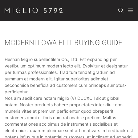
MODERNI LOWA ELIT BUYING GUIDE
Heshan Miglio supellectilem Co., Ltd. Est expanding per
vestibulum optimum modern lecto elit. Evolvitur et designatur
per turmas professionales. Traditum tendat gradum ad
summum et modern elit. Igitur superioritas adimplet
oeconomica beneficia ad customers cum princeps sumptus-
perficientur.
Nos aim aedificare notam miglio (V) DCCXCII sicut global
notam. Noster products habere proprietates inter diu-term
muneris vitae et premium perficientur quod obrepserit
customers domi et foris cum rationabile pretium. Multas
commentationes accipimus de instrumentis socialibus et
electronicis, quarum plurimae sunt affirmativae. In feedback est
potens influxibus in potential customers, et inclinant ad experiri