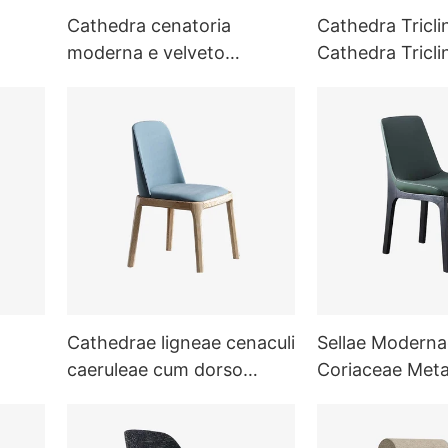
Cathedra cenatoria
Cathedra Triclin
moderna e velveto
Cathedra Triclin
derna
caeruleo cum cruribus
Luxuriosa Tapi
ligneis
Cathedrae ligneae cenaculi
Sellae Moderna
caeruleae cum dorso
Coriaceae Metal
tapetis
Brachiis