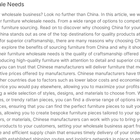
ale Needs
 etiam locum commodum praebet ad legendum, relaxandum, vel etiam 
quae commoditatem et elegantiam coniungunt, eas perfectas reddens 
 wholesale business? Look no further than China. In this article, we wi
r furniture wholesale needs. From a wide range of options to competi
ationes conveniunt. Habere apparatum cenatorium aptum magnam diff
 furniture sourcing. Read on to discover why choosing China for your
is mensae et sellarum sex ob plures causas popularis est. Primo, sati
spositionem cubiculi tui considera. Interest sellam eligere quae supe
hina stands out as one of the top destinations for quality products a
it in plerisque spatiis cenatoriis, aequilibrium inter spatium apertum 
el telas molles elige ut atmosphaeram tranquillam crees.
n for superior craftsmanship, there are many reasons why choosing Ch
ampla varietate stylorum veniunt — a nitidis et modernis ad rusticum
ill explore the benefits of sourcing furniture from China and why it sh
gant quae stilum suum singularem complent dum proposito utili serviun
antes et durabiles sunt. Cum optionibus a formis classicis ad pulchrit
ir furniture wholesale needs is the quality of craftsmanship offered
tuo perfecte conveniat. Praeterea, emendo pretio viliori, his rebus lux
ducing high-quality furniture with attention to detail and superior c
you can trust that Chinese manufacturers will deliver furniture that m
tive prices offered by manufacturers. Chinese manufacturers have the
ndo ambitu qui cum vitae ratione tua congruat. Cum mensam et sellas
her countries due to factors such as lower labor costs and economies
ad ordinationem minimalistam propendes an aliquid magis traditional
 price you would pay elsewhere, allowing you to maximize your profits
, vitrea superficie praedita et cruribus metallicis, pulchre in spatiis
g a wide selection of styles, designs, and materials to choose from.
co vel classico magis domi videri potest. Memento, mensa cenatoria
s, or trendy rattan pieces, you can find a diverse range of options in
rmonis in conventibus est.
es, ensuring that you can find the perfect furniture pieces to suit yo
, allowing you to create bespoke furniture pieces tailored to your sp
rs, or materials, Chinese manufacturers can work with you to bring yo
Est?
e products to your customers, setting your wholesale business apart f
eria est quae non solum elegans apparet, sed etiam bene senescit, d
e and efficient supply chain that ensures timely delivery of your orde
upellectilis coriaceae est eius durabilitas. Dissimilis optionibus t
ith established shipping routes and logistics networks in place to 