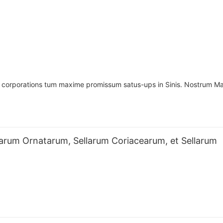
Triclinio
um corporations tum maxime promissum satus-ups in Sinis. Nostrum Ma
earum Ornatarum, Sellarum Coriacearum, et Sellarum
 electio sedilium munus criticum agit in definienda atmosphaera spati
iaceae, et sellae pulvinatae eminent ut optiones aeternae quae perfec
i articulo, in mundum harum trium extraordinariarum solutionum sedi