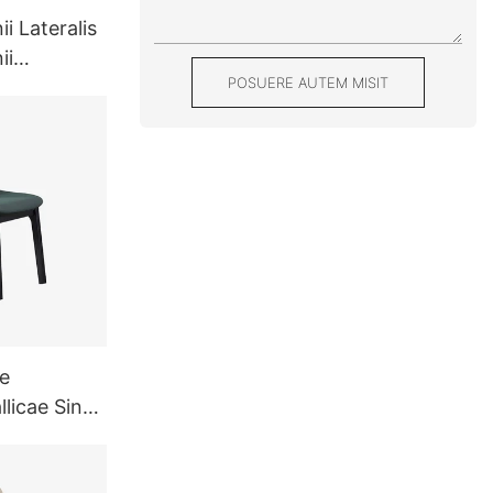
ii Lateralis
ii
POSUERE AUTEM MISIT
zata
e
licae Sine