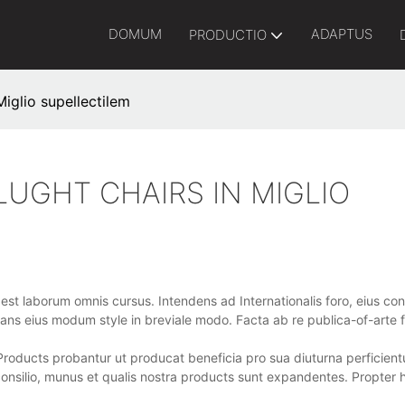
DOMUM
ADAPTUS
PRODUCTIO
iglio supellectilem
UGHT CHAIRS IN MIGLIO
t laborum omnis cursus. Intendens ad Internationalis foro, eius cons
tans eius modum style in breviale modo. Facta ab re publica-of-arte fa
Products probantur ut producat beneficia pro sua diuturna perficientur
nsilio, munus et qualis nostra products sunt expandentes. Propter