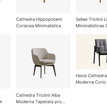
6
Cathedra Hippopotami
Sellae Triclinii 
Coriacea Minimalistica
Minimalisticae 
Supellectilis Tric
Hexis Cathedra T
Moderna Corio
MY59
Cathedra Triclinii Alba
ir
Moderna Tapetata pro