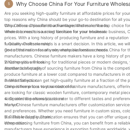
Why Choose China For Your Furniture Wholes
5
Sella reclinabilis non solum cubiculo tuo elegantiam addit, sed
Necessaria Triclinii
Fabricatores Miglio 5792 seriem sellarum reclinabilium offerunt 
Are you seeking high-quality furniture at affordable prices for your
Munus mensarum et sellarum sex in domibus modernis
cubiculo ornatu.
top reasons why China should be your go-to destination for all you
Triclinium saepe est cor domus, ubi familiae ad cenas et celebr
China offers unparalleled advantages that make it a top choice for
Why Choose China for Your Furniture Wholesale Needs
potest in modo quo hoc spatium functionat et sentitur. Electio par
Cum sellam reclinabilem pro cubiculo tuo eligis, magnitudinem et di
wholesale needs is a smart decision for your business.
When it comes to sourcing furniture for your wholesale business, C
familiis parvis et mediis praebet sine spatio obruendo. Bene conven
exsistentem complet, spatium non nimis implens. Colores neutros v
prices. With a long history of producing furniture and a reputatio
capacitatem assequens. Praeter rationes practicas, hi apparati in 
furniture wholesale needs is a smart decision. In this article, we w
1. Quality Craftsmanship
traditionalem. Haec varietas dominis domorum permittit ut res eli
Miglio sellas reclinabiles summae qualitatis praebet, quae et eleg
go-to destination for all your wholesale furniture needs.
One of the main reasons why many businesses choose China for the
hodiernam variantibus, certum est te sellam invenire quae cubiculo 
manufacturers. Chinese furniture makers have a long history of pro
Extolle Aestheticam Tuam
potes pretio minore.
Whether you are looking for traditional pieces or modern designs, 
2. Competitive Prices
Eligendo stilum et formam pro apparatu cenatorio tuo
standards of quality.
Another advantage of sourcing furniture from China is the competi
Plus est designare quam solum aspectum pulchrum; agitur de crea
produce furniture at a lower cost compared to manufacturers in ot
stilum considerare debes qui ornatui domus tuae conveniat. Num 
means that you can get high-quality furniture at a fraction of the
3. Wide Selection
Colores et stilum supellectilis cenaculi tui considera. Mensa moderna
competitive prices to your customers.
China is home to a vast number of furniture manufacturers, offerin
contemporaneis convenit, dum mensa lignea solida in ambitu rusti
are looking for classic wooden furniture, contemporary metal piece
solum spatium cenatorium tuum amplificat, sed etiam ut initium se
wide selection allows you to cater to different tastes and preferenc
4. Opzioni di personalizzazione
market.
Many Chinese furniture manufacturers offer customization services
and preferences. Whether you need furniture in custom sizes, colo
Cur Supellectilem Coriaceam Eligendum 
life. This level of customization ensures that you can offer uniqu
5. Reliable Supply Chain
Supellex coriacea diu cum luxuria et elegantia coniuncta est. Mat
competition.
When sourcing furniture from China, you can benefit from a reliabl
characterem addens tempore procedente. Unum ex maximis commodis s
manufacturers have experience in exporting furniture worldwide, w