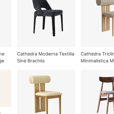
ne
Cathedra Moderna Textilia
Cathedra Tricli
ge
Sine Brachiis
Minimalistica 
d