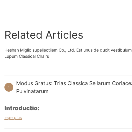
accentu Cathedra Dining
Armchairs
Related Articles
Heshan Miglio supellectilem Co., Ltd. Est unus de ducit vestibul
Lupum Classical Chairs
Modus Gratus: Trias Classica Sellarum Coriac
1
Pulvinatarum
Introductio:
In regno ornatus interioris, ubi commoditas cum elegantia convenit,
lege plus
innumerabiles optiones oblatas, sellae Sherpa ornatae, sellae cor
luxuriam, commoditatem, et venustatem pulchritudinis. In hoc brev