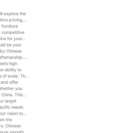
laborandum.
pro quolibet
ll explore the
tive pricing,
erentiam facere
 furniture
s sedium
llectilem
t competitive
et
ina for your
 et
ould be your
t.
udinem
 by Chinese
uriosis frui
raftsmanship.
eets high
 ability to
 sex eligis,
 of scale. This
e mavis?
 and offer
 Whether you
 perfecta non
 China. This
ur target
ecific needs
ur vision to
rom the
omui tuae
rs. Chinese
extilibus,
ensure smooth