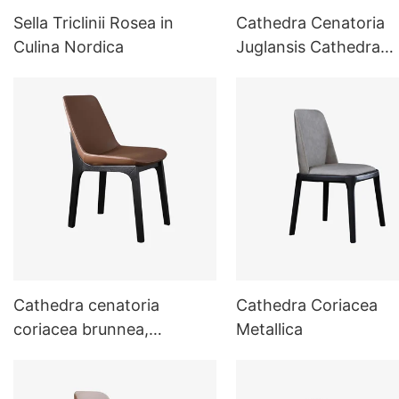
Sella Triclinii Rosea in
Cathedra Cenatoria
Culina Nordica
Juglansis Cathedra
Cenatoria Danica Mo
Cathedra cenatoria
Cathedra Coriacea
coriacea brunnea,
Metallica
moderna et Nordica,
popina domestica.