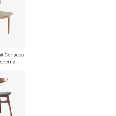
nii Coriacea
Moderna