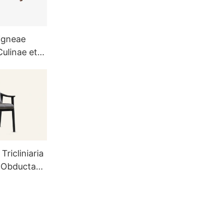
Ligneae
Culinae et
linii
ricliniaria
 Obducta