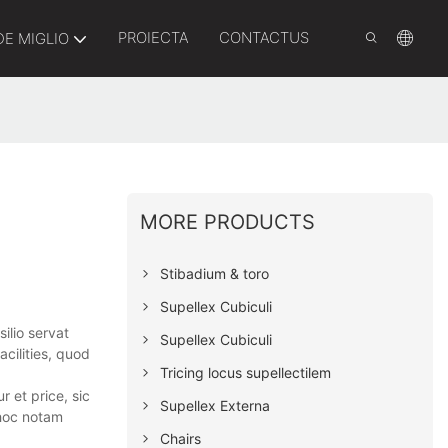
PROIECTA
CONTACTUS
DE MIGLIO
MORE PRODUCTS
Stibadium & toro
Supellex Cubiculi
ilio servat
Supellex Cubiculi
cilities, quod
Tricing locus supellectilem
 et price, sic
Supellex Externa
 hoc notam
Chairs