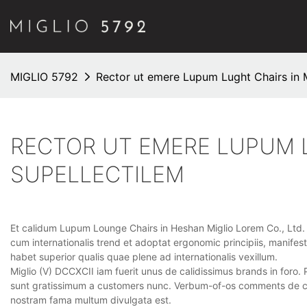
MIGLIO 5792
Rector ut emere Lupum Lught Chairs in M
RECTOR UT EMERE LUPUM L
SUPELLECTILEM
Et calidum Lupum Lounge Chairs in Heshan Miglio Lorem Co., Ltd. es
cum internationalis trend et adoptat ergonomic principiis, manifes
habet superior qualis quae plene ad internationalis vexillum.
Miglio (V) DCCXCII iam fuerit unus de calidissimus brands in foro. 
sunt gratissimum a customers nunc. Verbum-of-os comments de co
nostram fama multum divulgata est.