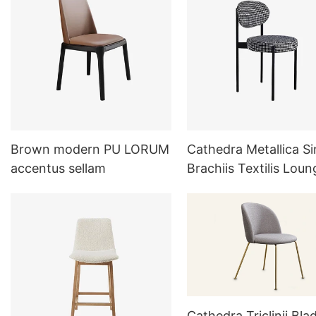
Brown modern PU LORUM
Cathedra Metallica Si
accentus sellam
Brachiis Textilis Loun
Cathedra Triclinii Bla