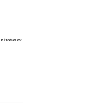
in Product est
i. Inter
te miscent
lium