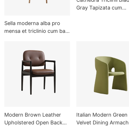
Gray Tapizata cum
Cruribus Metallicis C1
Sella moderna alba pro
mensa et triclinio cum basi
lignea
Modern Brown Leather
Italian Modern Green
Upholstered Open Back
Velvet Dining Armach