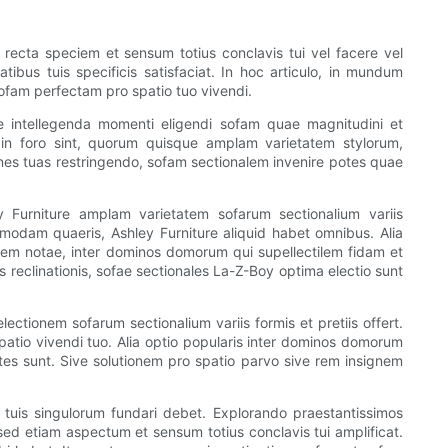
o
s recta speciem et sensum totius conclavis tui vel facere vel
bus tuis specificis satisfaciat. In hoc articulo, in mundum
ofam perfectam pro spatio tuo vivendi.
e intellegenda momenti eligendi sofam quae magnitudini et
um in foro sint, quorum quisque amplam varietatem stylorum,
iones tuas restringendo, sofam sectionalem invenire potes quae
ey Furniture amplam varietatem sofarum sectionalium variis
odam quaeris, Ashley Furniture aliquid habet omnibus. Alia
atem notae, inter dominos domorum qui supellectilem fidam et
 reclinationis, sofae sectionales La-Z-Boy optima electio sunt
lectionem sofarum sectionalium variis formis et pretiis offert.
 spatio vivendi tuo. Alia optio popularis inter dominos domorum
ntes sunt. Sive solutionem pro spatio parvo sive rem insignem
 tuis singulorum fundari debet. Explorando praestantissimos
sed etiam aspectum et sensum totius conclavis tui amplificat.