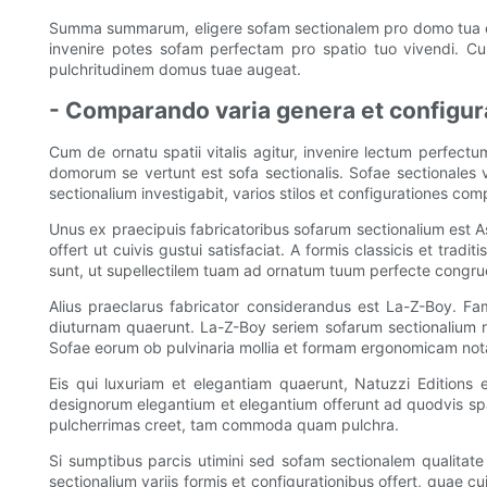
Summa summarum, eligere sofam sectionalem pro domo tua est 
invenire potes sofam perfectam pro spatio tuo vivendi. Cu
pulchritudinem domus tuae augeat.
- Comparando varia genera et configu
Cum de ornatu spatii vitalis agitur, invenire lectum perfec
domorum se vertunt est sofa sectionalis. Sofae sectionales 
sectionalium investigabit, varios stilos et configurationes co
Unus ex praecipuis fabricatoribus sofarum sectionalium est As
offert ut cuivis gustui satisfaciat. A formis classicis et tr
sunt, ut supellectilem tuam ad ornatum tuum perfecte congru
Alius praeclarus fabricator considerandus est La-Z-Boy. Fam
diuturnam quaerunt. La-Z-Boy seriem sofarum sectionalium rec
Sofae eorum ob pulvinaria mollia et formam ergonomicam not
Eis qui luxuriam et elegantiam quaerunt, Natuzzi Editions e
designorum elegantium et elegantium offerunt ad quodvis spat
pulcherrimas creet, tam commoda quam pulchra.
Si sumptibus parcis utimini sed sofam sectionalem qualitat
sectionalium variis formis et configurationibus offert, quae