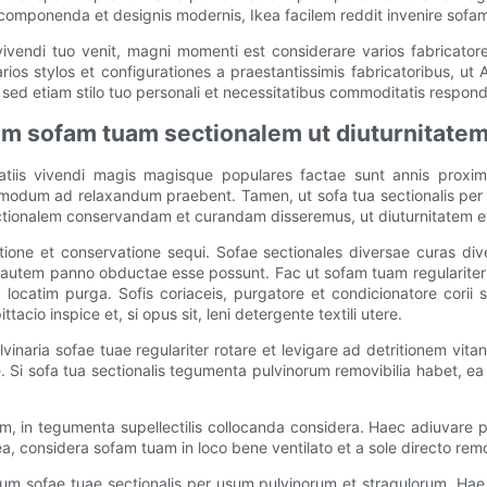
le componenda et designis modernis, Ikea facilem reddit invenire sof
vendi tuo venit, magni momenti est considerare varios fabricator
s stylos et configurationes a praestantissimis fabricatoribus, ut A
ed etiam stilo tuo personali et necessitatibus commoditatis respond
um sofam tuam sectionalem ut diuturnitate
 spatiis vivendi magis magisque populares factae sunt annis proxi
dum ad relaxandum praebent. Tamen, ut sofa tua sectionalis per an
sectionalem conservandam et curandam disseremus, ut diuturnitatem
tione et conservatione sequi. Sofae sectionales diversae curas div
ae autem panno obductae esse possunt. Fac ut sofam tuam regularite
ocatim purga. Sofis coriaceis, purgatore et condicionatore corii
ttacio inspice et, si opus sit, leni detergente textili utere.
vinaria sofae tuae regulariter rotare et levigare ad detritionem 
bere. Si sofa tua sectionalis tegumenta pulvinorum removibilia habet,
in tegumenta supellectilis collocanda considera. Haec adiuvare po
a, considera sofam tuam in loco bene ventilato et a sole directo rem
 sofae tuae sectionalis per usum pulvinorum et stragulorum. Hae 