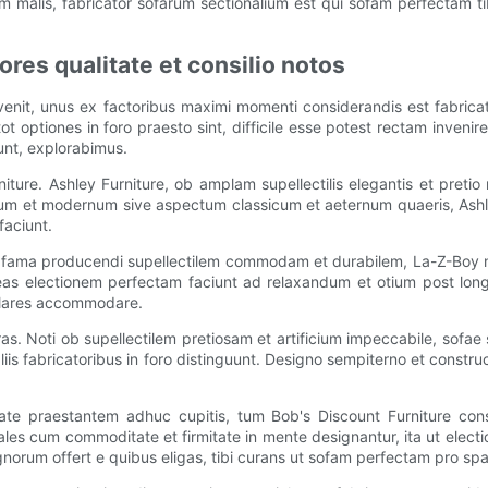
alis, fabricator sofarum sectionalium est qui sofam perfectam ti
res qualitate et consilio notos
nit, unus ex factoribus maximi momenti considerandis est fabrica
ptiones in foro praesto sint, difficile esse potest rectam invenire.
unt, explorabimus.
niture. Ashley Furniture, ob amplam supellectilis elegantis et pret
itidum et modernum sive aspectum classicum et aeternum quaeris, Ash
faciunt.
m fama producendi supellectilem commodam et durabilem, La-Z-Boy no
as electionem perfectam faciunt ad relaxandum et otium post long
gulares accommodare.
ras. Noti ob supellectilem pretiosam et artificium impeccabile, sofae
is fabricatoribus in foro distinguunt. Designo sempiterno et construct
itate praestantem adhuc cupitis, tum Bob's Discount Furniture con
les cum commoditate et firmitate in mente designantur, ita ut electio
orum offert e quibus eligas, tibi curans ut sofam perfectam pro spat