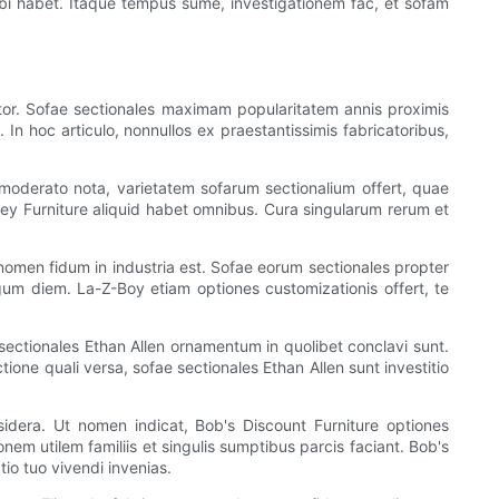
bi habet. Itaque tempus sume, investigationem fac, et sofam
tor. Sofae sectionales maximam popularitatem annis proximis
 In hoc articulo, nonnullos ex praestantissimis fabricatoribus,
io moderato nota, varietatem sofarum sectionalium offert, quae
ley Furniture aliquid habet omnibus. Cura singularum rerum et
men fidum in industria est. Sofae eorum sectionales propter
um diem. La-Z-Boy etiam optiones customizationis offert, te
 sectionales Ethan Allen ornamentum in quolibet conclavi sunt.
ione quali versa, sofae sectionales Ethan Allen sunt investitio
sidera. Ut nomen indicat, Bob's Discount Furniture optiones
nem utilem familiis et singulis sumptibus parcis faciant. Bob's
io tuo vivendi invenias.