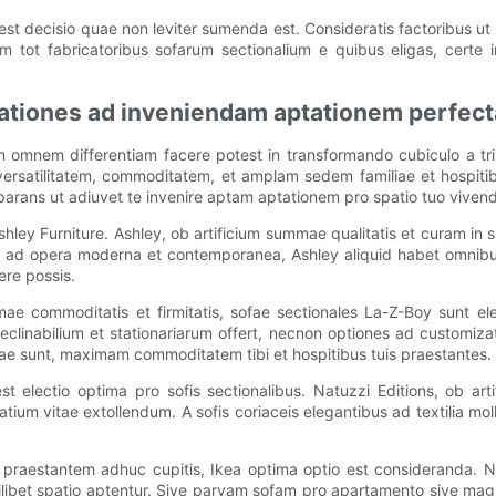
decisio quae non leviter sumenda est. Consideratis factoribus ut m
m tot fabricatoribus sofarum sectionalium e quibus eligas, certe 
rationes ad inveniendam aptationem perfec
tum omnem differentiam facere potest in transformando cubiculo a t
versatilitatem, commoditatem, et amplam sedem familiae et hospitibu
mparans ut adiuvet te invenire aptam aptationem pro spatio tuo vivend
hley Furniture. Ashley, ob artificium summae qualitatis et curam in
aditis ad opera moderna et contemporanea, Ashley aliquid habet omnibu
ere possis.
ae commoditatis et firmitatis, sofae sectionales La-Z-Boy sunt ele
linabilium et stationariarum offert, necnon optiones ad customizati
ae sunt, maximam commoditatem tibi et hospitibus tuis praestantes.
st electio optima pro sofis sectionalibus. Natuzzi Editions, ob art
ium vitae extollendum. A sofis coriaceis elegantibus ad textilia mol
e praestantem adhuc cupitis, Ikea optima optio est consideranda. 
 cuilibet spatio aptentur. Sive parvam sofam pro apartamento sive ma