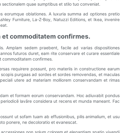
am sectionalem quae sumptibus et stilo tuo conveniat.
es eorumque oblationes. A luxuria summa ad optiones pretio
shley Furniture, La-Z-Boy, Natuzzi Editions, et Ikea, invenire
eat.
m et commoditatem confirmes.
mis. Amplam sedem praebent, facile ad varias dispositiones
nos futuros duret, eam rite conservare et curare essentiale
 et commoditatem confirmes.
ersas requirere possunt, pro materiis in constructione earum
r scopis purgaas ad sordes et sordes removendas, et maculas
 speciali utere ad materiam molliorem conservandam et rimas
vitandam et formam eorum conservandam. Hoc adiuvabit pondus
 ea periodicē lavāre considera ut recens et munda maneant. Fac
ssunt ut sofam tuam ab effusionibus, pilis animalium, et usu
oto ponere, ne decoloratio et evanescat.
accessiones non solum colorem et elegantiam spatio vivendi