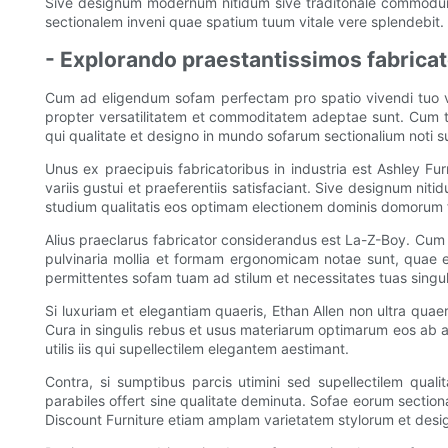
Sive designum modernum nitidum sive traditonale commodum m
sectionalem inveni quae spatium tuum vitale vere splendebit.
- Explorando praestantissimos fabricato
Cum ad eligendum sofam perfectam pro spatio vivendi tuo ve
propter versatilitatem et commoditatem adeptae sunt. Cum tot o
qui qualitate et designo in mundo sofarum sectionalium noti s
Unus ex praecipuis fabricatoribus in industria est Ashley Fur
variis gustui et praeferentiis satisfaciant. Sive designum n
studium qualitatis eos optimam electionem dominis domorum 
Alius praeclarus fabricator considerandus est La-Z-Boy. Cu
pulvinaria mollia et formam ergonomicam notae sunt, quae e
permittentes sofam tuam ad stilum et necessitates tuas sin
Si luxuriam et elegantiam quaeris, Ethan Allen non ultra quae
Cura in singulis rebus et usus materiarum optimarum eos ab ali
utilis iis qui supellectilem elegantem aestimant.
Contra, si sumptibus parcis utimini sed supellectilem qual
parabiles offert sine qualitate deminuta. Sofae eorum sectiona
Discount Furniture etiam amplam varietatem stylorum et design