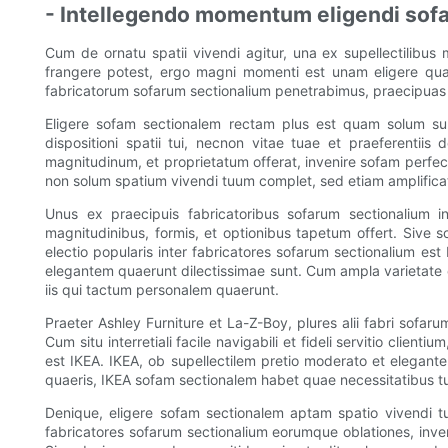
- Intellegendo momentum eligendi sofa
Cum de ornatu spatii vivendi agitur, una ex supellectilibus 
frangere potest, ergo magni momenti est unam eligere quae 
fabricatorum sofarum sectionalium penetrabimus, praecipuas 
Eligere sofam sectionalem rectam plus est quam solum sup
dispositioni spatii tui, necnon vitae tuae et praeferentii
magnitudinum, et proprietatum offerat, invenire sofam perfect
non solum spatium vivendi tuum complet, sed etiam amplifica
Unus ex praecipuis fabricatoribus sofarum sectionalium in
magnitudinibus, formis, et optionibus tapetum offert. Siv
electio popularis inter fabricatores sofarum sectionalium e
elegantem quaerunt dilectissimae sunt. Cum ampla varietate op
iis qui tactum personalem quaerunt.
Praeter Ashley Furniture et La-Z-Boy, plures alii fabri sofaru
Cum situ interretiali facile navigabili et fideli servitio cli
est IKEA. IKEA, ob supellectilem pretio moderato et elegante
quaeris, IKEA sofam sectionalem habet quae necessitatibus tui
Denique, eligere sofam sectionalem aptam spatio vivendi tu
fabricatores sofarum sectionalium eorumque oblationes, inven