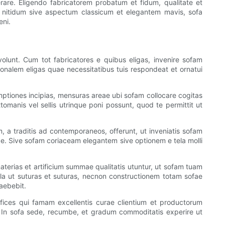
are. Eligendo fabricatorem probatum et fidum, qualitate et
t nitidum sive aspectum classicum et elegantem mavis, sofa
eni.
volunt. Cum tot fabricatores e quibus eligas, invenire sofam
onalem eligas quae necessitatibus tuis respondeat et ornatui
mptiones incipias, mensuras areae ubi sofam collocare cogitas
manis vel sellis utrinque poni possunt, quod te permittit ut
, a traditis ad contemporaneos, offerunt, ut inveniatis sofam
nde. Sive sofam coriaceam elegantem sive optionem e tela molli
terias et artificium summae qualitatis utuntur, ut sofam tuam
ula ut suturas et suturas, necnon constructionem totam sofae
raebebit.
fices qui famam excellentis curae clientium et productorum
. In sofa sede, recumbe, et gradum commoditatis experire ut