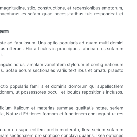
agnitudine, stilo, constructione, et recensionibus emptorum,
inventurus es sofam quae necessitatibus tuis respondeat et
tam
riste ad fabulosum. Una optio popularis ad quam multi domini
s offerunt. Hic articulus in praecipuos fabricatores sofarum
i.
 singulis notus, amplam varietatem stylorum et configurationum
s. Sofae eorum sectionales variis textilibus et ornatu praesto
ctio popularis familiis et dominis domorum qui supellectilem
onem, ut possessores poculi et loculos repositionis inclusos.
ificium Italicum et materias summae qualitatis notae, seriem
lia, Natuzzi Editiones formam et functionem coniungunt ut res
Notum ob supellectilem pretio moderato, Ikea seriem sofarum
gnam sectionalem pro spatioso conclavi quaeris, Ikea optiones