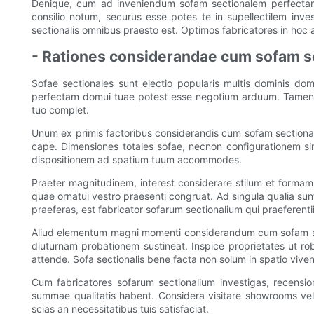
Denique, cum ad inveniendum sofam sectionalem perfectam p
consilio notum, securus esse potes te in supellectilem in
sectionalis omnibus praesto est. Optimos fabricatores in hoc
- Rationes considerandae cum sofam se
Sofae sectionales sunt electio popularis multis dominis dom
perfectam domui tuae potest esse negotium arduum. Tamen, pa
tuo complet.
Unum ex primis factoribus considerandis cum sofam sectionale
cape. Dimensiones totales sofae, necnon configurationem sin
dispositionem ad spatium tuum accommodes.
Praeter magnitudinem, interest considerare stilum et formam 
quae ornatui vestro praesenti congruat. Ad singula qualia sun
praeferas, est fabricator sofarum sectionalium qui praeferentiis t
Aliud elementum magni momenti considerandum cum sofam sectio
diuturnam probationem sustineat. Inspice proprietates ut ro
attende. Sofa sectionalis bene facta non solum in spatio viven
Cum fabricatores sofarum sectionalium investigas, recensi
summae qualitatis habent. Considera visitare showrooms vel
scias an necessitatibus tuis satisfaciat.