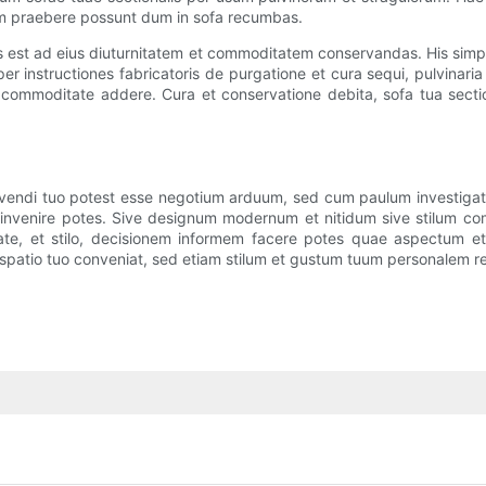
um praebere possunt dum in sofa recumbas.
lis est ad eius diuturnitatem et commoditatem conservandas. His simp
 instructiones fabricatoris de purgatione et cura sequi, pulvinaria t
ori commoditate addere. Cura et conservatione debita, sofa tua s
vendi tuo potest esse negotium arduum, sed cum paulum investigation
invenire potes. Sive designum modernum et nitidum sive stilum co
tate, et stilo, decisionem informem facere potes quae aspectum e
spatio tuo conveniat, sed etiam stilum et gustum tuum personalem r