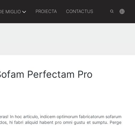
PROIECTA
CONTACTUS
DE MIGLIO
 Sofam Perfectam Pro
aeras! In hoc articulo, indicem optimorum fabricatorum sofarum
os, hi fabri aliquid habent pro omni gustu et sumptu. Perge