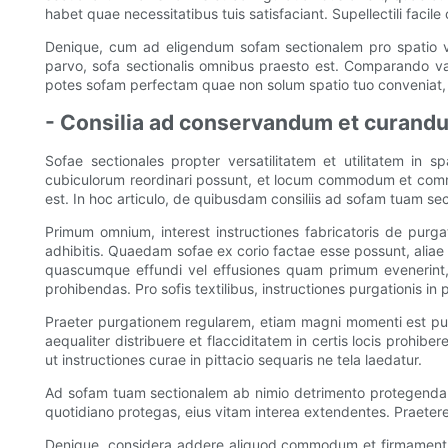
habet quae necessitatibus tuis satisfaciant. Supellectili faci
Denique, cum ad eligendum sofam sectionalem pro spatio vi
parvo, sofa sectionalis omnibus praesto est. Comparando vario
potes sofam perfectam quae non solum spatio tuo conveniat, s
- Consilia ad conservandum et curand
Sofae sectionales propter versatilitatem et utilitatem in
cubiculorum reordinari possunt, et locum commodum et commo
est. In hoc articulo, de quibusdam consiliis ad sofam tuam 
Primum omnium, interest instructiones fabricatoris de purga
adhibitis. Quaedam sofae ex corio factae esse possunt, ali
quascumque effundi vel effusiones quam primum evenerint, l
prohibendas. Pro sofis textilibus, instructiones purgationis in pi
Praeter purgationem regularem, etiam magni momenti est pul
aequaliter distribuere et flacciditatem in certis locis prohi
ut instructiones curae in pittacio sequaris ne tela laedatur.
Ad sofam tuam sectionalem ab nimio detrimento protegendam, 
quotidiano protegas, eius vitam interea extendentes. Praetere
Denique, considera addere aliquod commodum et firmamentum