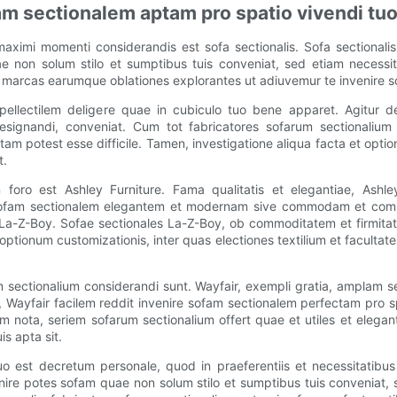
m sectionalem aptam pro spatio vivendi tu
maximi momenti considerandis est sofa sectionalis. Sofa sectionali
non solum stilo et sumptibus tuis conveniat, sed etiam necessitati
marcas earumque oblationes explorantes ut adiuvemur te invenire s
ellectilem deligere quae in cubiculo tuo bene apparet. Agitur d
s designandi, conveniat. Cum tot fabricatores sofarum sectionali
am potest esse difficile. Tamen, investigatione aliqua facta et opt
t.
 foro est Ashley Furniture. Fama qualitatis et elegantiae, Ashl
e sofam sectionalem elegantem et modernam sive commodam et comm
st La-Z-Boy. Sofae sectionales La-Z-Boy, ob commoditatem et firmit
tionum customizationis, inter quas electiones textilium et facultates
m sectionalium considerandi sunt. Wayfair, exempli gratia, amplam se
entium, Wayfair facilem reddit invenire sofam sectionalem perfectam pro
m nota, seriem sofarum sectionalium offert quae et utiles et elega
s apta sit.
o est decretum personale, quod in praeferentiis et necessitatibus
ire potes sofam quae non solum stilo et sumptibus tuis conveniat, 