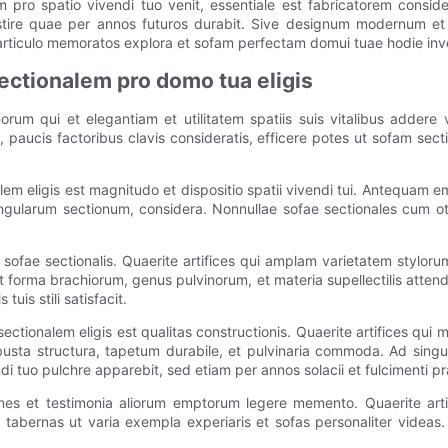
ro spatio vivendi tuo venit, essentiale est fabricatorem consider
vestire quae per annos futuros durabit. Sive designum modernum e
 articulo memoratos explora et sofam perfectam domui tuae hodie inv
ctionalem pro domo tua eligis
orum qui et elegantiam et utilitatem spatiis suis vitalibus addere 
ucis factoribus clavis consideratis, efficere potes ut sofam secti
m eligis est magnitudo et dispositio spatii vivendi tui. Antequam e
gularum sectionum, considera. Nonnullae sofae sectionales cum otto
sofae sectionalis. Quaerite artifices qui amplam varietatem stylorum
t forma brachiorum, genus pulvinorum, et materia supellectilis atte
uis stili satisfacit.
nalem eligis est qualitas constructionis. Quaerite artifices qui ma
busta structura, tapetum durabile, et pulvinaria commoda. Ad sing
di tuo pulchre apparebit, sed etiam per annos solacii et fulcimenti p
ones et testimonia aliorum emptorum legere memento. Quaerite arti
 tabernas ut varia exempla experiaris et sofas personaliter videas