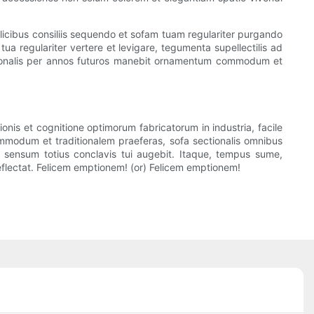
licibus consiliis sequendo et sofam tuam regulariter purgando
ua regulariter vertere et levigare, tegumenta supellectilis ad
ectionalis per annos futuros manebit ornamentum commodum et
is et cognitione optimorum fabricatorum in industria, facile
mmodum et traditionalem praeferas, sofa sectionalis omnibus
t sensum totius conclavis tui augebit. Itaque, tempus sume,
eflectat. Felicem emptionem! (or) Felicem emptionem!