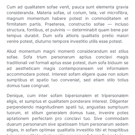
Cum ad qualitatem sofae venit, pauca sunt elementa gravia
consideranda. Materia sofae, ut corium, tela, vel microfibra,
magnum momentum habere potest in commoditatem et
firmitatem partis. Praeterea, constructio sofae — incluso
structura, fontibus, et pulvinis — determinabit quam bene per
tempus durabit. Dum sofa altioris qualitatis pretio maiori
venire potest, diuturno tempore investitio utilis esse potest.
Aliud momentum magni momenti considerandum est stilus
sofae. Sofa trium personarum aptius conclavi magis
traditionali vel formali aptus esse potest, dum sofa biduum se
ad aestheticam magis contemporaneam vel informalem
accommodare potest. Interest sofam eligere quae non solum
sumptibus et spatio tuo conveniat, sed etiam stilo totius
domus tuae congruat.
Denique, cum inter sofam bipersonalem et tripersonalem
eligis, et sumptus et qualitatem ponderare interest. Diligenter
perpendendo magnitudinem spatii tui, angustias sumptuum
tuorum, et stilum generalem domus tuae, invenire potes
aptationem perfectam pro conclavi tuo. Sive commodam
duarum personarum sive spatiosam trium personarum sedem
eliges, in sofam optimae qualitatis investitio tibi et hospitibus