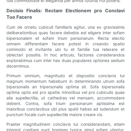
tuis commoditate et elegantia per annos futuros frui poteris.
Decisio Finalis: Rectam Electionem pro Conclavi
Tuo Facere
Cum de ornatu cubiculi familiaris agitur, una ex gravissimis
deliberationibus quas facere debebis est eligere inter sofam
bipersonalem et sofam trium personarum. Recta electio
omnem differentiam facere potest in creando spatio
commodo et invitante ubi tu et familia tua relaxare et
oblectari possitis. In hoc articulo, factores considerandos
explorabimus cum inter has duas populares optiones sedium
decernimus.
Primum omnium, magnitudo et dispositio conclavis tui
magnum momentum habebunt in determinando utrum sofa
bipersonalis an tripersonalis optima sit. Sofa bipersonalis
optima optio est pro spatiis minoribus vel pro cubiculis quae
alia supellectilia, ut cathedras vel mensam, accommodare
debent. Contra, sofa trium personarum aptissima est
maioribus conclavibus ubi plus spatii habes ad ludendum et
punctum focale cum supellectile maiore creare vis.
Praeter magnitudinem conclavis tui considerandam, etiam
interest cogitare quot homines typice simul sofam utentur.