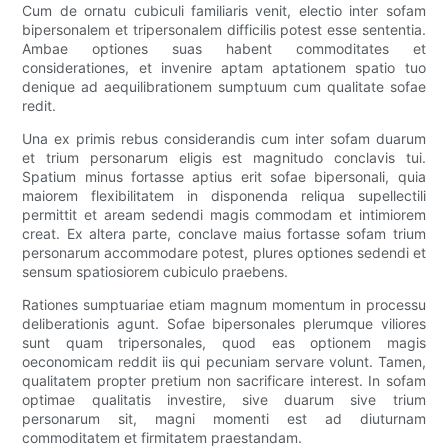
Cum de ornatu cubiculi familiaris venit, electio inter sofam
bipersonalem et tripersonalem difficilis potest esse sententia.
Ambae optiones suas habent commoditates et
considerationes, et invenire aptam aptationem spatio tuo
denique ad aequilibrationem sumptuum cum qualitate sofae
redit.
Una ex primis rebus considerandis cum inter sofam duarum
et trium personarum eligis est magnitudo conclavis tui.
Spatium minus fortasse aptius erit sofae bipersonali, quia
maiorem flexibilitatem in disponenda reliqua supellectili
permittit et aream sedendi magis commodam et intimiorem
creat. Ex altera parte, conclave maius fortasse sofam trium
personarum accommodare potest, plures optiones sedendi et
sensum spatiosiorem cubiculo praebens.
Rationes sumptuariae etiam magnum momentum in processu
deliberationis agunt. Sofae bipersonales plerumque viliores
sunt quam tripersonales, quod eas optionem magis
oeconomicam reddit iis qui pecuniam servare volunt. Tamen,
qualitatem propter pretium non sacrificare interest. In sofam
optimae qualitatis investire, sive duarum sive trium
personarum sit, magni momenti est ad diuturnam
commoditatem et firmitatem praestandam.