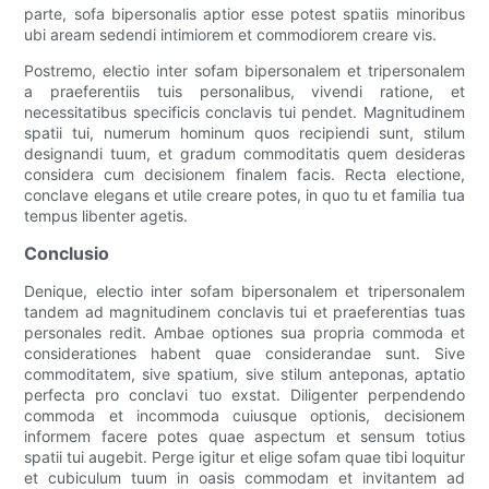
parte, sofa bipersonalis aptior esse potest spatiis minoribus
ubi aream sedendi intimiorem et commodiorem creare vis.
Postremo, electio inter sofam bipersonalem et tripersonalem
a praeferentiis tuis personalibus, vivendi ratione, et
necessitatibus specificis conclavis tui pendet. Magnitudinem
spatii tui, numerum hominum quos recipiendi sunt, stilum
designandi tuum, et gradum commoditatis quem desideras
considera cum decisionem finalem facis. Recta electione,
conclave elegans et utile creare potes, in quo tu et familia tua
tempus libenter agetis.
Conclusio
Denique, electio inter sofam bipersonalem et tripersonalem
tandem ad magnitudinem conclavis tui et praeferentias tuas
personales redit. Ambae optiones sua propria commoda et
considerationes habent quae considerandae sunt. Sive
commoditatem, sive spatium, sive stilum anteponas, aptatio
perfecta pro conclavi tuo exstat. Diligenter perpendendo
commoda et incommoda cuiusque optionis, decisionem
informem facere potes quae aspectum et sensum totius
spatii tui augebit. Perge igitur et elige sofam quae tibi loquitur
et cubiculum tuum in oasis commodam et invitantem ad