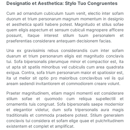
Designatio et Aesthetica: Stylo Tuo Congruentes
Cum ad ornandum cubiculum tuum venit, electio inter sofam
duorum et trium personarum magnum momentum in designio
et aesthetica spatii habere potest. Magnitudo et stilus sofae
quem eligis aspectum et sensum cubiculi magnopere afficere
possunt, itaque interest stilum tuum personalem et
praeferentias considerare antequam decisionem facias.
Una ex gravissimis rebus considerandis cum inter sofam
duarum et trium personarum eligis est magnitudo conclavis
tui. Sofa bipersonalis plerumque minor et compactior est, ita
ut apta sit spatiis minoribus vel cubiculis cum area quadrata
exigua. Contra, sofa trium personarum maior et spatiosior est,
ita ut melior sit optio pro maioribus conclavibus vel iis qui
aream sedendi invitantiorem et commodiorem creare volunt.
Praeter magnitudinem, etiam magni momenti est considerare
stilum sofae et quomodo cum reliqua supellectili et
ornamentis tuis congruat. Sofa bipersonalis saepe modernior
et elegantior videtur, dum sofa tripersonalis aura magis
traditionalis et commoda praebere potest. Stilum generalem
conclavis tui considera et sofam elige quae et pulchritudinem
existentem et complet et amplificat.