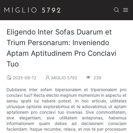
Eligendo Inter Sofas Duarum et
Trium Personarum: Inveniendo
Aptam Aptitudinem Pro Conclavi
Tuo
2025-08-12
MIGLIO 5792
239
Dubitasne inter sofam bipersonalem et tripersonalem pro
conclavi tuo? Recta electio magnum momentum in aspectu et
sensu spatii tui habere potest. In hoc articulo, utilitates
utriusque optionis explorabimus et te adiuvabimus ut aptam
aptationem pro conclavi tuo invenias. Sive commoditatem,
sive elegantiam, sive utilitatem anteponas, habemus
informationem quam debes ad decisionem consciam
faciendam. Itaque recumbe, relaxa, et nos te per processum