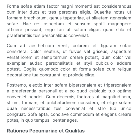
Forma sofae etiam factor magni momenti est considerandus
cum inter duos et tres personas eligis. Quaerite notas ut
formam brachiorum, genus tapetariae, et siluetam generalem
sofae. Hae res aspectum et sensum spatii magnopere
afficere possunt, ergo fac ut sofam eligas quae stilo et
praeferentiis tuis personalibus conveniat.
Cum ad aestheticam venit, colorem et figuram sofae
considera. Color neutrus, ut fulvus vel griseus, aspectum
versatiliorem et sempiternum creare potest, dum color vel
exemplar audax personalitatis et styli cubiculo addere
potest. Cogita quomodo color et forma sofae cum reliqua
decoratione tua congruant, et proinde elige.
Postremo, electio inter sofam bipersonalem et tripersonalem
a praeferentia personali et a eo quod cubiculo tuo optime
conveniet pendet. Cum decernis, factores ut magnitudinem,
stilum, formam, et pulchritudinem considera, et elige sofam
quae necessitatibus tuis conveniat et stilo tuo unico
congruat. Sofa apta, conclave commodum et elegans creare
potes, in quo tempus libenter ages.
Rationes Pecuniariae et Qualitas