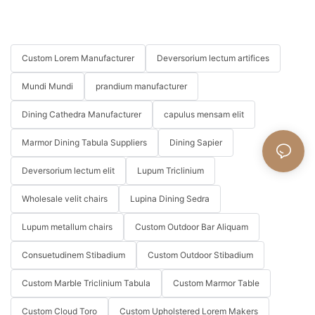
Custom Lorem Manufacturer
Deversorium lectum artifices
Mundi Mundi
prandium manufacturer
Dining Cathedra Manufacturer
capulus mensam elit
Marmor Dining Tabula Suppliers
Dining Sapier
Deversorium lectum elit
Lupum Triclinium
Wholesale velit chairs
Lupina Dining Sedra
Lupum metallum chairs
Custom Outdoor Bar Aliquam
Consuetudinem Stibadium
Custom Outdoor Stibadium
Custom Marble Triclinium Tabula
Custom Marmor Table
Custom Cloud Toro
Custom Upholstered Lorem Makers