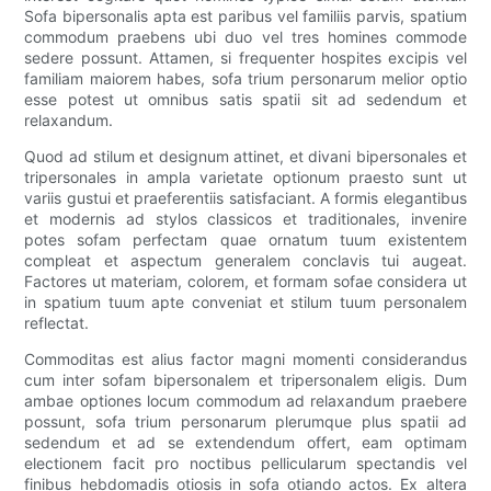
Sofa bipersonalis apta est paribus vel familiis parvis, spatium
commodum praebens ubi duo vel tres homines commode
sedere possunt. Attamen, si frequenter hospites excipis vel
familiam maiorem habes, sofa trium personarum melior optio
esse potest ut omnibus satis spatii sit ad sedendum et
relaxandum.
Quod ad stilum et designum attinet, et divani bipersonales et
tripersonales in ampla varietate optionum praesto sunt ut
variis gustui et praeferentiis satisfaciant. A formis elegantibus
et modernis ad stylos classicos et traditionales, invenire
potes sofam perfectam quae ornatum tuum existentem
compleat et aspectum generalem conclavis tui augeat.
Factores ut materiam, colorem, et formam sofae considera ut
in spatium tuum apte conveniat et stilum tuum personalem
reflectat.
Commoditas est alius factor magni momenti considerandus
cum inter sofam bipersonalem et tripersonalem eligis. Dum
ambae optiones locum commodum ad relaxandum praebere
possunt, sofa trium personarum plerumque plus spatii ad
sedendum et ad se extendendum offert, eam optimam
electionem facit pro noctibus pellicularum spectandis vel
finibus hebdomadis otiosis in sofa otiando actos. Ex altera