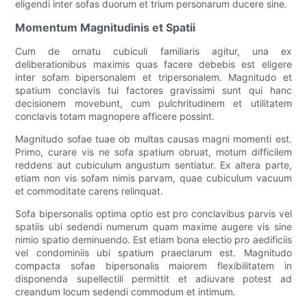
eligendi inter sofas duorum et trium personarum ducere sine.
Momentum Magnitudinis et Spatii
Cum de ornatu cubiculi familiaris agitur, una ex
deliberationibus maximis quas facere debebis est eligere
inter sofam bipersonalem et tripersonalem. Magnitudo et
spatium conclavis tui factores gravissimi sunt qui hanc
decisionem movebunt, cum pulchritudinem et utilitatem
conclavis totam magnopere afficere possint.
Magnitudo sofae tuae ob multas causas magni momenti est.
Primo, curare vis ne sofa spatium obruat, motum difficilem
reddens aut cubiculum angustum sentiatur. Ex altera parte,
etiam non vis sofam nimis parvam, quae cubiculum vacuum
et commoditate carens relinquat.
Sofa bipersonalis optima optio est pro conclavibus parvis vel
spatiis ubi sedendi numerum quam maxime augere vis sine
nimio spatio deminuendo. Est etiam bona electio pro aedificiis
vel condominiis ubi spatium praeclarum est. Magnitudo
compacta sofae bipersonalis maiorem flexibilitatem in
disponenda supellectili permittit et adiuvare potest ad
creandum locum sedendi commodum et intimum.