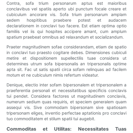
Contra, sofa trium personarum aptus est maioribus
conclavibus vel spatiis aperto ubi punctum focale creare et
cubiculum ancorare vis. Sofa trium personarum amplam
sedem hospitibus praebere potest et audacem
declarationem in conclavi tuo facere. Est etiam optima optio
familiis vel iis qui hospites accipere amant, cum amplum
spatium praebeat omnibus ad relaxandum et socializandum.
Praeter magnitudinem sofae considerandam, etiam de spatio
in conclavi tuo praesto cogitare debes. Dimensiones cubiculi
metire et dispositionem supellectilis tuae considera ut
determines utrum sofa bipersonalis an tripersonalis optime
apta sit. Fac ut satis spatii circa sofam relinquas ad facilem
motum et ne cubiculum nimis refertum videatur.
Denique, electio inter sofam bipersonalem et tripersonalem a
praeferentia personali et necessitatibus specificis conclavis
tui pendet. Considera factores ut magnitudinem conclavis,
numerum sedium quas requiris, et speciem generalem quam
assequi vis. Sive commodam bipersonam sive spatiosam
tripersonam eliges, inventio perfectae aptationis pro conclavi
tuo commoditatem et stilum spatii tui augebit.
Commoditas et Utilitas: Necessitates Tuas