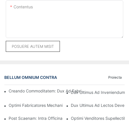
Contentus
POSUERE AUTEM MISIT
BELLUM OMNIUM CONTRA
Proiecta
Creando Commoditatem: Dux Ad Fabricatores Sofarum Ad Per
Dux Ultimus Ad Inveniendum So
Optimi Fabricatores Mechanismorum Sofarum Lectorum: Quali
Dux Ultimus Ad Lectos Deversor
Post Scaenam: Intra Officinam Supellectilis Deversorii
Optimi Venditores Supellectilis