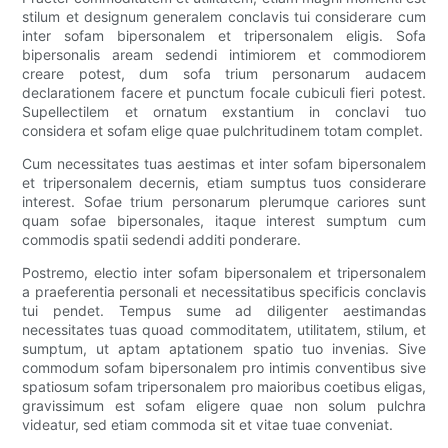
stilum et designum generalem conclavis tui considerare cum
inter sofam bipersonalem et tripersonalem eligis. Sofa
bipersonalis aream sedendi intimiorem et commodiorem
creare potest, dum sofa trium personarum audacem
declarationem facere et punctum focale cubiculi fieri potest.
Supellectilem et ornatum exstantium in conclavi tuo
considera et sofam elige quae pulchritudinem totam complet.
Cum necessitates tuas aestimas et inter sofam bipersonalem
et tripersonalem decernis, etiam sumptus tuos considerare
interest. Sofae trium personarum plerumque cariores sunt
quam sofae bipersonales, itaque interest sumptum cum
commodis spatii sedendi additi ponderare.
Postremo, electio inter sofam bipersonalem et tripersonalem
a praeferentia personali et necessitatibus specificis conclavis
tui pendet. Tempus sume ad diligenter aestimandas
necessitates tuas quoad commoditatem, utilitatem, stilum, et
sumptum, ut aptam aptationem spatio tuo invenias. Sive
commodum sofam bipersonalem pro intimis conventibus sive
spatiosum sofam tripersonalem pro maioribus coetibus eligas,
gravissimum est sofam eligere quae non solum pulchra
videatur, sed etiam commoda sit et vitae tuae conveniat.