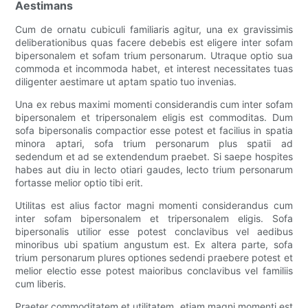
Aestimans
Cum de ornatu cubiculi familiaris agitur, una ex gravissimis
deliberationibus quas facere debebis est eligere inter sofam
bipersonalem et sofam trium personarum. Utraque optio sua
commoda et incommoda habet, et interest necessitates tuas
diligenter aestimare ut aptam spatio tuo invenias.
Una ex rebus maximi momenti considerandis cum inter sofam
bipersonalem et tripersonalem eligis est commoditas. Dum
sofa bipersonalis compactior esse potest et facilius in spatia
minora aptari, sofa trium personarum plus spatii ad
sedendum et ad se extendendum praebet. Si saepe hospites
habes aut diu in lecto otiari gaudes, lecto trium personarum
fortasse melior optio tibi erit.
Utilitas est alius factor magni momenti considerandus cum
inter sofam bipersonalem et tripersonalem eligis. Sofa
bipersonalis utilior esse potest conclavibus vel aedibus
minoribus ubi spatium angustum est. Ex altera parte, sofa
trium personarum plures optiones sedendi praebere potest et
melior electio esse potest maioribus conclavibus vel familiis
cum liberis.
Praeter commoditatem et utilitatem, etiam magni momenti est