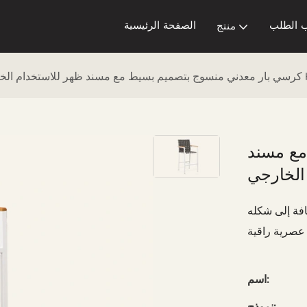
 الطلب
الصفحة الرئيسية
منتج
ارجي HC22
مع مسند
افة إلى شكله
اسم:
نموذج: