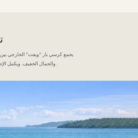
ت
يجمع كرسي بار "ويفت" الخارجي بين
والجمال الخفيف. ويكمل الإطار المعدني الأنيق مساند الذراعين المصنوعة من خشب الساج، مضيفًا ملمسًا طبيعيًا للتصميم العام.