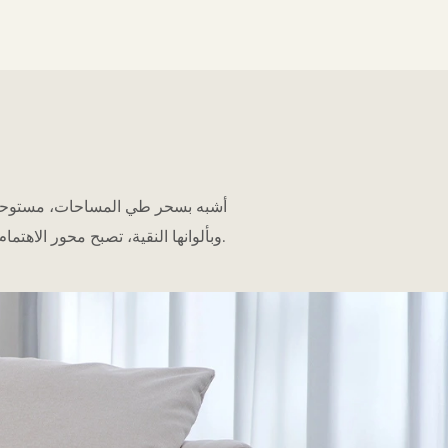
وبألوانها النقية، تصبح محور الاهتمام البصري في المساحة المخصصة لها. تحويلها الذكي من سرير مريح إلى أريكة أنيقة يخلق إيقاعًا هادئًا للحياة.