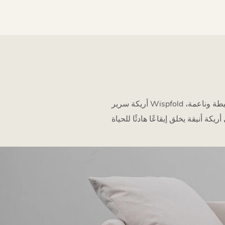
أريكة سرير Wispfold أشبه بسحر طي المساحات، مستوحى من الجنيات واليراعات. تستخدم هذا السحر لرسم خطوط أنيقة وبسيطة وناعمة،