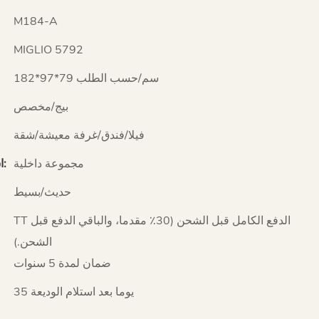
M184-A
MIGLIO 5792
182*97*79 سم/حسب الطلب
بيج/مخصص
فيلا/فندق/غرفة معيشة/شقة
مجموعة داخلية
استخدام محدد:
حديث/بسيط
TT الدفع الكامل قبل الشحن (30٪ مقدما، والباقي الدفع قبل
الشحن.)
ضمان لمدة 5 سنوات
35 يوما بعد استلام الوديعة