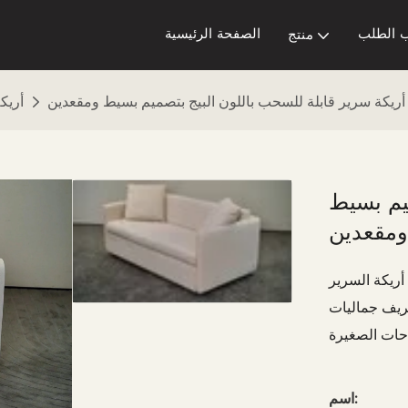
 الطلب
الصفحة الرئيسية
منتج
M1
أريك
ميم بسيط
رير Wispfold تشبه السحر الذي يقوده الجان واليراعات، والتي تم
عريف جماليات
اسم: