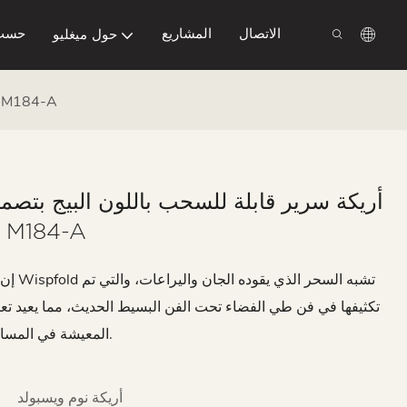
الاتصال
المشاريع
حسب
حول ميغليو
أريكة سرير قابلة للسحب باللون البيج بتصميم بسيط ومقعدين 84-A
أريكة سرير قابلة للسحب باللون البيج بتص
ومقعدين M184-A
إن أريكة الس
تكثيفها في فن طي الفضاء تحت الفن البسيط الحديث، مما يعيد ت
المعيشة في المساحات الصغيرة.
أريكة نوم ويسبولد