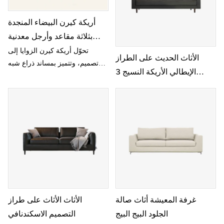
أريكة كيرن البيضاء المنجدة
بثلاثة مقاعد وأرجل معدنية
L642
تحوّل أريكة كيرن الزوايا إلى
الأثاث الحديث على الطراز
تصميم، وتتميز بمساند ذراع شبه
الإيطالي الأريكة النسيج 3
منحرفة، ومسند ظهر مائل،
مقاعد 3 مقاعد
وحواف مشطوفة، وخياطة دقيقة.
غرفة المعيشة أثاث صالة
الأثاث الأثاث على طراز
الجلود البيج البيج
التصميم الاسكندنافي