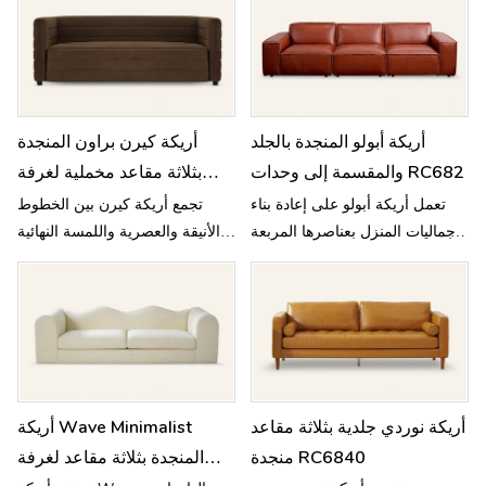
أريكة أبولو المنجدة بالجلد
أريكة كيرن براون المنجدة
والمقسمة إلى وحدات RC682
بثلاثة مقاعد مخملية لغرفة
المعيشة M122
تعمل أريكة أبولو على إعادة بناء
تجمع أريكة كيرن بين الخطوط
جماليات المنزل بعناصرها المربعة
الأنيقة والعصرية واللمسة النهائية
المميزة وتفسر فلسفة تصميم
الدافئة. يوفر شكلها المربع
الفخامة البسيطة مع تجربة جلوس
وخياطتها الأنيقة مظهرًا عصريًا أنيقًا.
عالية المستوى.
أريكة نوردي جلدية بثلاثة مقاعد
أريكة Wave Minimalist
منجدة RC6840
المنجدة بثلاثة مقاعد لغرفة