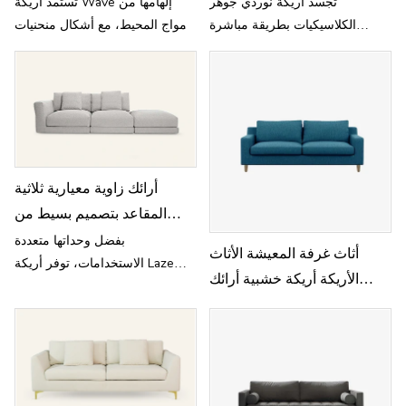
المعيشة M001
تجسد أريكة نوردي جوهر
تستمد أريكة Wave إلهامها من
الكلاسيكيات بطريقة مباشرة
أمواج المحيط، مع أشكال منحنيات
وبسيطة، وتسلط الضوء على
متدفقة لإضفاء البساطة والحيوية.
الجمال الطبيعي للمادة من خلال
الصنعة الدقيقة
أرائك زاوية معيارية ثلاثية
المقاعد بتصميم بسيط من
Laze مع أغطية قابلة للإزالة
بفضل وحداتها متعددة
أثاث غرفة المعيشة الأثاث
الاستخدامات، توفر أريكة Laze
L803
الأريكة أريكة خشبية أرائك
راحة عميقة وأسلوبًا قابلاً للتكيف -
خشبية
كل غطاء قابل للإزالة.